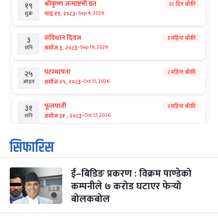
श्रीकृष्ण जन्माष्टमी व्रत
२८ दिन बाँकी
१९
-
भाद्र १९, २०८३
Sep 4, 2026
शुक्र
संविधान दिवस
१ महिना बाँकी
३
-
असोज ३, २०८३
Sep 19, 2026
शनि
घटस्थापना
२ महिना बाँकी
२५
-
असोज २५, २०८३
Oct 11, 2026
आइत
फूलपाती
२ महिना बाँकी
३१
-
असोज ३१ , २०८३
Oct 17, 2026
शनि
कार्तिक सङ्क्रान्ति
२ महिना बाँकी
१
सिफारिस
-
कार्तिक १, २०८३
Oct 18, 2026
आइत
ई–बिडिङ प्रकरण : विक्रम पाण्डेको
महानवमी
२ महिना बाँकी
३
-
कम्पनीले ७ करोड घटाएर फेर्‍यो
कार्तिक ३, २०८३
Oct 20, 2026
मंगल
बोलकबोल
विजयादशमी
२ महिना बाँकी
४
-
कार्तिक ४, २०८३
Oct 21, 2026
बुध