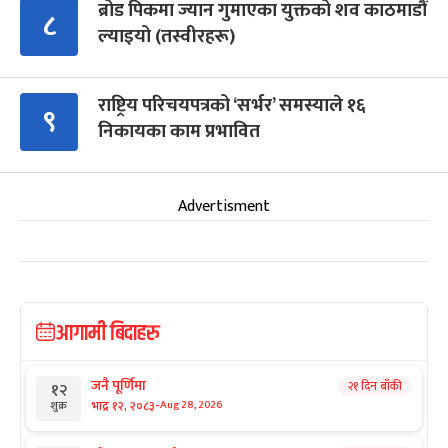
ब्रोड पिकमा ज्यान गुमाएका युक्तको शव काठमाडौं
८
ल्याइयो (तस्वीरहरू)
राष्ट्रिय परिचयपत्रको ‘सर्भर’ समस्याले १६
९
निकायका काम प्रभावित
Advertisment
आगामी बिदाहरु
जनै पूर्णिमा
२१ दिन बाँकी
१२
-
भाद्र १२, २०८३
Aug 28, 2026
शुक्र