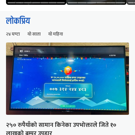
लोकप्रिय
२४ घण्टा
यो साता
यो महिना
२५० रुपैयाँको सामान किनेका उपभोक्ताले जिते १०
लाखको बम्पर उपहार