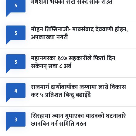
मधेशमा भयको रोटी सेक्दै सीके राउत
५
मोहन तिम्सिनाजी- मार्क्सवाद देववाणी होइन,
५
अपव्याख्या नगरौं
महानगरका १८७ सहकारीले फिर्ता दिन
५
सकेनन् सवा ८ अर्ब
राजमार्ग दायाँबायाँका जग्गामा लाग्ने विकास
४
कर ५ प्रतिशत बिन्दु बढाइँदै
सिरहामा ज्यान गुमाएका यादवको घटनाबारे
३
छानबिन गर्न समिति गठन