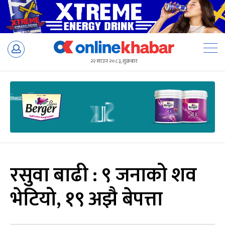
Skip
to
२२ साउन २०८३, शुक्रबार
content
रसुवा बाढी : ९ जनाको शव
भेटियो, १९ अझै बेपत्ता