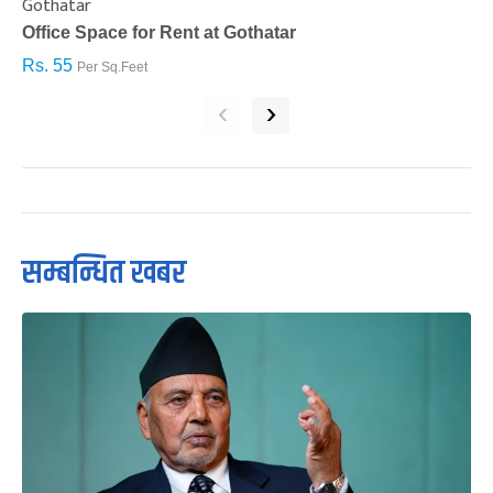
Gothatar
S
Office Space for Rent at Gothatar
H
Rs. 55
R
Per Sq.Feet
‹
›
सम्बन्धित खबर