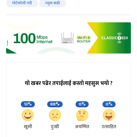
भोटेकोशी नदी
रसुवा बाढी
यो खबर पढेर तपाईलाई कस्तो महसुस भयो ?
13%
88%
0%
0%
खुसी
दुःखी
अचम्मित
उत्साहित