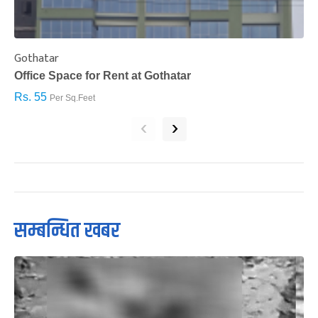
Gothatar
S
Office Space for Rent at Gothatar
H
Rs. 55
R
Per Sq.Feet
‹
›
सम्बन्धित खबर