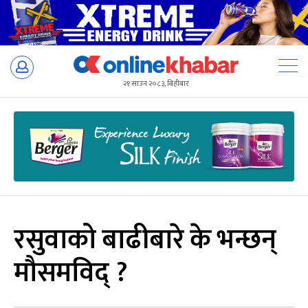
Skip
to
२१ साउन २०८३, बिहीबार
content
रसुवाको बाढीबारे के भन्छन्
मौसमविद् ?