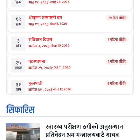
-
भाद्र १२, २०८३
Aug 28, 2026
शुक्र
श्रीकृष्ण जन्माष्टमी व्रत
२९ दिन बाँकी
१९
-
भाद्र १९, २०८३
Sep 4, 2026
शुक्र
संविधान दिवस
१ महिना बाँकी
३
-
असोज ३, २०८३
Sep 19, 2026
शनि
घटस्थापना
२ महिना बाँकी
२५
-
असोज २५, २०८३
Oct 11, 2026
आइत
फूलपाती
२ महिना बाँकी
३१
-
असोज ३१ , २०८३
Oct 17, 2026
शनि
कार्तिक सङ्क्रान्ति
२ महिना बाँकी
१
सिफारिस
-
कार्तिक १, २०८३
Oct 18, 2026
आइत
स्वास्थ्य परीक्षण ठगीको अनुसन्धान
महानवमी
२ महिना बाँकी
३
-
प्रतिवेदन श्रम मन्त्रालयबाटै गायब
कार्तिक ३, २०८३
Oct 20, 2026
मंगल