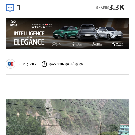
1
3.3K
SHARES
अनलाइनखबर
२०८२ असार २४ गते २१:२०