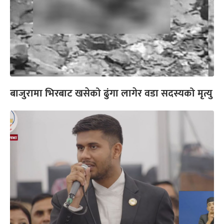
बाजुरामा भिरबाट खसेको ढुंगा लागेर वडा सदस्यको मृत्यु