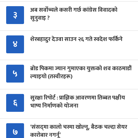
अब सर्वोच्चले कसरी गर्छ कांग्रेस विवादको
३
सुनुवाइ ?
शेरबहादुर देउवा साउन २६ गते स्वदेश फर्किने
४
ब्रोड पिकमा ज्यान गुमाएका युक्तको शव काठमाडौं
५
ल्याइयो (तस्वीरहरू)
सुरक्षा रिपोर्ट : प्राज्ञिक आवरणमा तिब्बत पक्षीय
६
भाष्य निर्माणको योजना
‘संसद्‍मा कालो चस्मा खोल्नू, बैठक चल्दा सेयर
७
कारोबार नगर्नू’