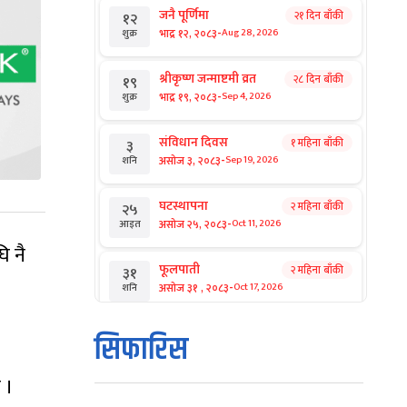
जनै पूर्णिमा
२१ दिन बाँकी
१२
-
भाद्र १२, २०८३
Aug 28, 2026
शुक्र
श्रीकृष्ण जन्माष्टमी व्रत
२८ दिन बाँकी
१९
-
भाद्र १९, २०८३
Sep 4, 2026
शुक्र
संविधान दिवस
१ महिना बाँकी
३
-
असोज ३, २०८३
Sep 19, 2026
शनि
घटस्थापना
२ महिना बाँकी
२५
-
असोज २५, २०८३
Oct 11, 2026
आइत
ि नै
फूलपाती
२ महिना बाँकी
३१
-
असोज ३१ , २०८३
Oct 17, 2026
शनि
कार्तिक सङ्क्रान्ति
२ महिना बाँकी
१
सिफारिस
-
कार्तिक १, २०८३
Oct 18, 2026
आइत
 ।
महानवमी
२ महिना बाँकी
३