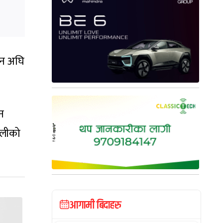
िन अघि
न
वलीको
आगामी बिदाहरु