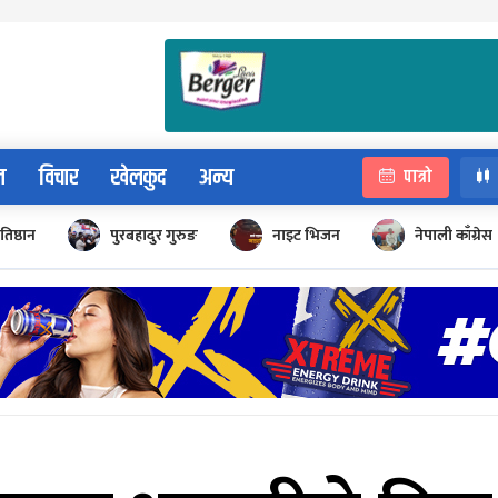
न
विचार
खेलकुद
अन्य
पात्रो
रतिष्ठान
पुरबहादुर गुरुङ
नाइट भिजन
नेपाली काँग्रेस