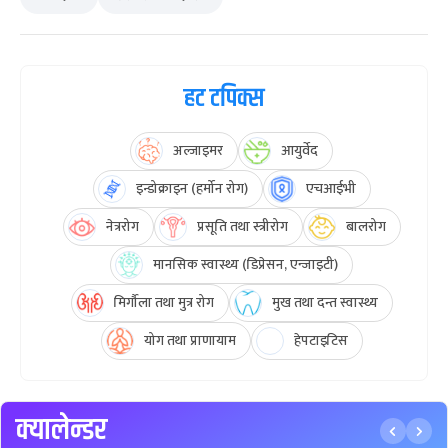
हट टपिक्स
अल्जाइमर
आयुर्वेद
इन्डोक्राइन (हर्मोन रोग)
एचआईभी
नेत्ररोग
प्रसूति तथा स्त्रीरोग
बालरोग
मानसिक स्वास्थ्य (डिप्रेसन, एन्जाइटी)
मिर्गौला तथा मुत्र रोग
मुख तथा दन्त स्वास्थ्य
योग तथा प्राणायाम
हेपटाइटिस
क्यालेन्डर