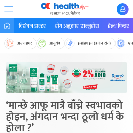
२१ साउन २०८३, बिहीबार
विशेषज्ञ डाक्टर
रोग अनुसार छान्नुहोस
हेल्थ फिचर
अल्जाइमर
आयुर्वेद
इन्डोक्राइन (हर्मोन रोग)
एच
‘मान्छे आफू मात्रै बाँच्ने स्वभावको
होइन, अंगदान भन्दा ठूलो धर्म के
होला ?’