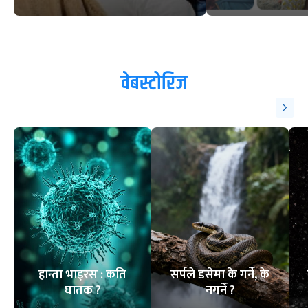
वेबस्टोरिज
हान्ता भाइरस : कति
सर्पले डसेमा के गर्ने, के
घातक ?
नगर्ने ?