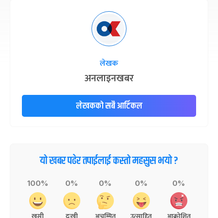
लेखक
अनलाइनखबर
लेखकको सबै आर्टिकल
यो खबर पढेर तपाईलाई कस्तो महसुस भयो ?
100%
0%
0%
0%
0%
खुसी
दुःखी
अचम्मित
उत्साहित
आक्रोशित