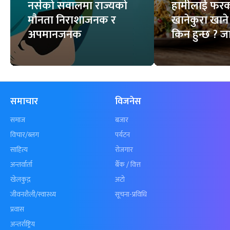
नर्सको सवालमा राज्यको
हामीलाई फ
मौनता निराशाजनक र
खानेकुरा खाने 
अपमानजनक
किन हुन्छ ? ज
समाचार
विजनेस
समाज
बजार
विचार/ब्लग
पर्यटन
साहित्य
रोजगार
अन्तर्वार्ता
बैँक / वित्त
खेलकुद़़
अटो
जीवनशैली/स्वास्थ्य
सूचना-प्रविधि
प्रवास
अन्तर्राष्ट्रिय