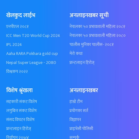
खेलकुद लाईभ
अनलाइनखबर सूची
एनपीएल २०८१
नेपालका ५० प्रभावशाली महिला २०८१
ICC Men T20 World Cup 2024
नेपालका ५० प्रभावशाली महिला २०८०
IPL 2024
चालीस मुनिका चालीस- २०८१
Aaha RARA Pokhara gold cup
मेरो कथा
Nepal Super League - 2080
फ्रन्टलाइन हिरोज्
विश्वकप २०२२
विशेष श्रृंखला
अनलाइनखबर
सहकारी संकट विशेष
हाम्रो टीम
लगुबित्त संकट विशेष
प्रयोगका सर्त
संसद विघटन विशेष
विज्ञापन
फ्रन्टलाइन हिरोज्
प्राइभेसी पोलिसी
निर्वाचन २०७४
सम्पर्क