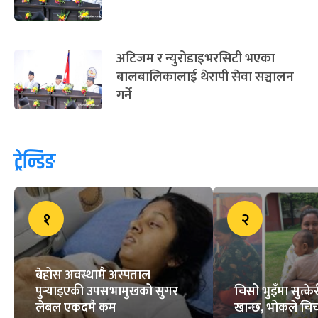
अटिजम र न्युरोडाइभरसिटी भएका
बालबालिकालाई थेरापी सेवा सञ्चालन
गर्ने
ट्रेन्डिङ
१
२
बेहोस अवस्थामै अस्पताल
पुर्‍याइएकी उपसभामुखको सुगर
चिसो भुइँमा सुत्
लेबल एकदमै कम
खान्छ, भोकले चिच्