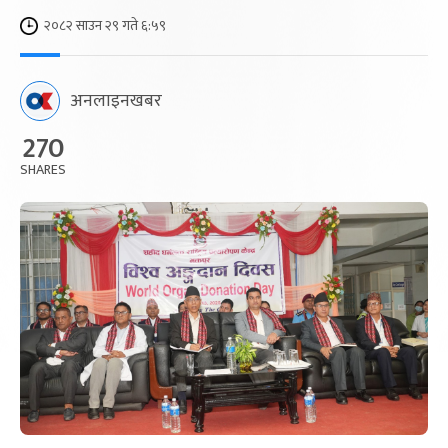
२०८२ साउन २९ गते ६:५९
अनलाइनखबर
270
SHARES