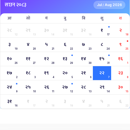
साउन २०८३
Jul
Aug 2026
/
आ
सो
मं
बु
बि
शु
श
२८
२९
३०
३१
३२
१
२
12
13
14
15
16
17
18
३
४
५
६
७
८
९
19
20
21
22
23
24
25
१०
११
१२
१३
१४
१५
१६
26
27
28
29
30
31
1
१७
१८
१९
२०
२१
२२
२३
2
3
4
5
6
7
8
२४
२५
२६
२७
२८
२९
३०
9
10
11
12
13
14
15
३१
१
२
३
४
५
६
16
17
18
19
20
21
22