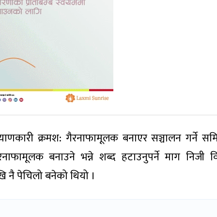
याणकारी क्रमश: गैरनाफामूलक बनाएर सञ्चालन गर्ने सम
ाफामूलक बनाउने भन्ने शब्द हटाउनुपर्ने माग निजी वि
ि नै पेचिलो बनेको थियो ।