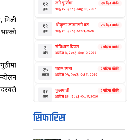
जनै पूर्णिमा
२० दिन बाँकी
१२
-
भाद्र १२, २०८३
Aug 28, 2026
शुक्र
, निजी
श्रीकृष्ण जन्माष्टमी व्रत
२७ दिन बाँकी
१९
ेश भएको
-
भाद्र १९, २०८३
Sep 4, 2026
शुक्र
संविधान दिवस
१ महिना बाँकी
३
-
असोज ३, २०८३
Sep 19, 2026
शनि
गुठीमा
घटस्थापना
२ महिना बाँकी
२५
-
असोज २५, २०८३
Oct 11, 2026
न्दोलन
आइत
दस्यले
फूलपाती
२ महिना बाँकी
३१
-
असोज ३१ , २०८३
Oct 17, 2026
शनि
कार्तिक सङ्क्रान्ति
२ महिना बाँकी
१
सिफारिस
-
कार्तिक १, २०८३
Oct 18, 2026
आइत
महानवमी
२ महिना बाँकी
३