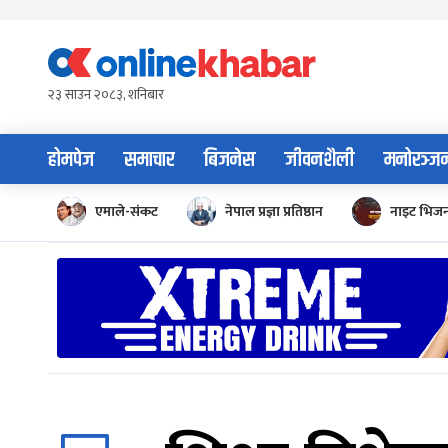
Skip
to
content
२३ साउन २०८३, शनिबार
होमपेज
समाचार
बिजनेस
जीवनशैली
मनोरञ्ज
एमाले-संकट
नेपाल प्रज्ञा प्रतिष्ठान
नाइट भिज