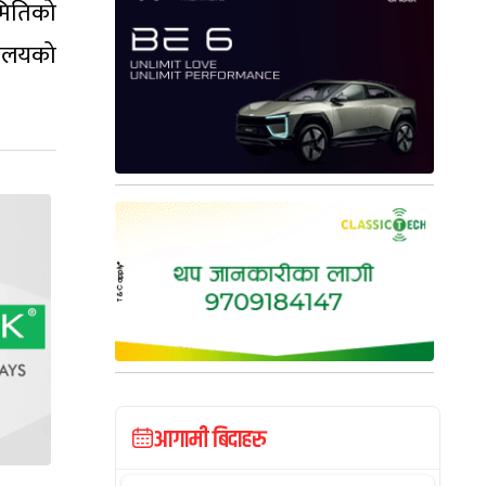
समितिको
रालयको
आगामी बिदाहरु