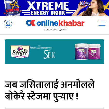
Skip
to
२२ साउन २०८३, शुक्रबार
content
जब जसितालाई अनमोलले
बोकेरै स्टेजमा पुर्‍याए !