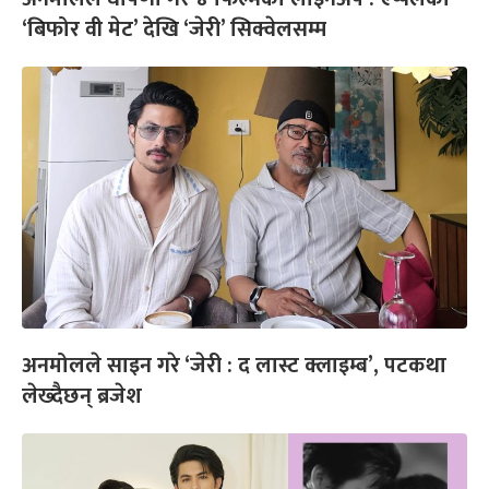
‘बिफोर वी मेट’ देखि ‘जेरी’ सिक्वेलसम्म
अनमोलले साइन गरे ‘जेरी : द लास्ट क्लाइम्ब’, पटकथा
लेख्दैछन् ब्रजेश