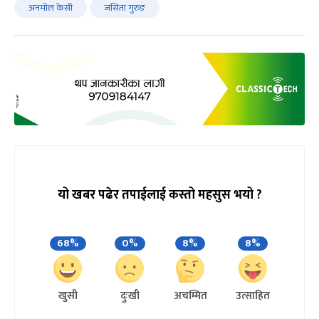
अनमोल केसी
जसिता गुरुङ
यो खबर पढेर तपाईलाई कस्तो महसुस भयो ?
68%
0%
8%
8%
खुसी
दुःखी
अचम्मित
उत्साहित