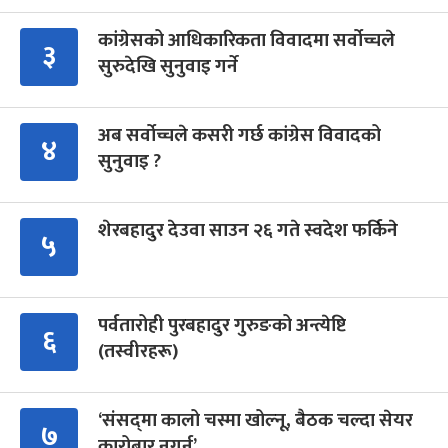
कांग्रेसको आधिकारिकता विवादमा सर्वोच्चले
३
सुरुदेखि सुनुवाइ गर्ने
अब सर्वोच्चले कसरी गर्छ कांग्रेस विवादको
४
सुनुवाइ ?
शेरबहादुर देउवा साउन २६ गते स्वदेश फर्किने
५
पर्वतारोही पुरबहादुर गुरुङको अन्त्येष्टि
६
(तस्वीरहरू)
‘संसद्‍मा कालो चस्मा खोल्नू, बैठक चल्दा सेयर
७
कारोबार नगर्नू’