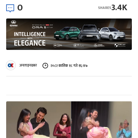
0
3.4K
SHARES
अनलाइनखबर
२०८२ कात्तिक १८ गते १६:४७