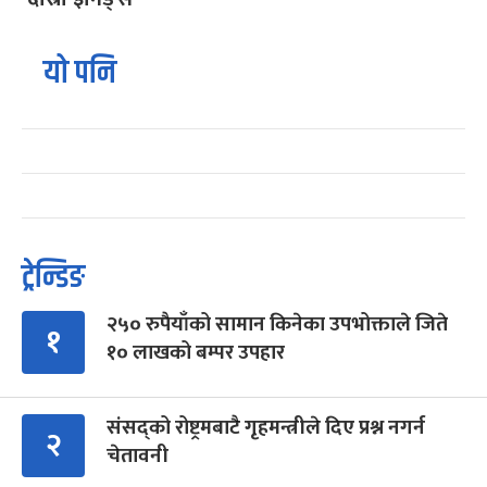
यो पनि
ट्रेन्डिङ
२५० रुपैयाँको सामान किनेका उपभोक्ताले जिते
१
१० लाखको बम्पर उपहार
संसद्को रोष्ट्रमबाटै गृहमन्त्रीले दिए प्रश्न नगर्न
२
चेतावनी