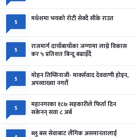
मधेशमा भयको रोटी सेक्दै सीके राउत
५
राजमार्ग दायाँबायाँका जग्गामा लाग्ने विकास
५
कर ५ प्रतिशत बिन्दु बढाइँदै
मोहन तिम्सिनाजी- मार्क्सवाद देववाणी होइन,
५
अपव्याख्या नगरौं
महानगरका १८७ सहकारीले फिर्ता दिन
५
सकेनन् सवा ८ अर्ब
ब्लु बस सेवाबाट लैंगिक असमानतालाई