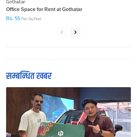
Gothatar
S
Office Space for Rent at Gothatar
H
Rs. 55
R
Per Sq.Feet
‹
›
सम्बन्धित खबर