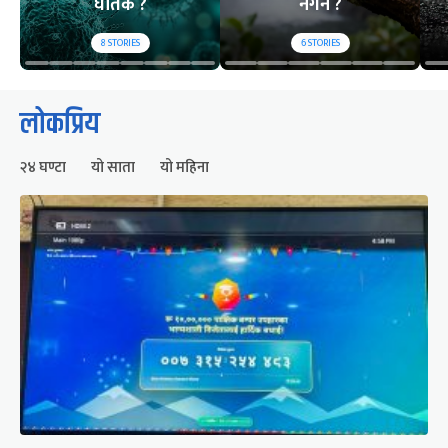
घातक ?
नगर्ने ?
8
STORIES
6
STORIES
लोकप्रिय
२४ घण्टा
यो साता
यो महिना