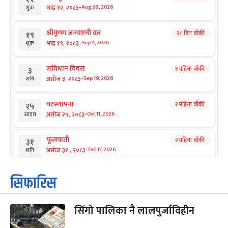
-
भाद्र १२, २०८३
Aug 28, 2026
शुक्र
श्रीकृष्ण जन्माष्टमी व्रत
२८ दिन बाँकी
१९
-
भाद्र १९, २०८३
Sep 4, 2026
शुक्र
संविधान दिवस
१ महिना बाँकी
३
-
असोज ३, २०८३
Sep 19, 2026
शनि
घटस्थापना
२ महिना बाँकी
२५
-
असोज २५, २०८३
Oct 11, 2026
आइत
फूलपाती
२ महिना बाँकी
३१
-
असोज ३१ , २०८३
Oct 17, 2026
शनि
कार्तिक सङ्क्रान्ति
२ महिना बाँकी
१
सिफारिस
-
कार्तिक १, २०८३
Oct 18, 2026
आइत
सिंगो पालिका नै लालपुर्जाविहीन
महानवमी
२ महिना बाँकी
३
-
कार्तिक ३, २०८३
Oct 20, 2026
मंगल