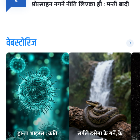
४
प्रोत्साहन नगर्ने नीति लिएका हौं : मन्त्री बादी
वेबस्टोरिज
हान्ता भाइरस : कति
सर्पले डसेमा के गर्ने, के