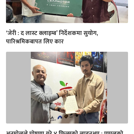
‘जेरी : द लास्ट क्लाइम्ब’ निर्देशकमा सुयोग,
पारिश्रमिकबापत लिए कार
अनमोलले घोषणा गरे ४ फिल्मको लाइनअप : एप्पलको