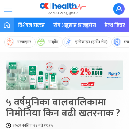
२२ साउन २०८३, शुक्रबार
विशेषज्ञ डाक्टर
रोग अनुसार छान्नुहोस
हेल्थ फिचर
अल्जाइमर
आयुर्वेद
इन्डोक्राइन (हर्मोन रोग)
एच
५ वर्षमुनिका बालबालिकामा
निमोनिया किन बढी खतरनाक ?
२०८२ कात्तिक २६ गते १९:१५