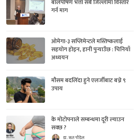
बालपोषण भत्ता सबै जिल्लामा विस्तार
गर्न माग
ओमेगा-३ सप्लिमेन्टले मस्तिष्कलाई
सहयोग होइन, हानी पुर्‍याउँछ : चिनियाँ
अध्ययन
मौसम बदलिँदा हुने एलर्जीबाट बच्ने ९
उपाय
के मोटोपनाले सम्बन्धमा दूरी ल्याउन
सक्छ ?
डा. ऋत पौडेल