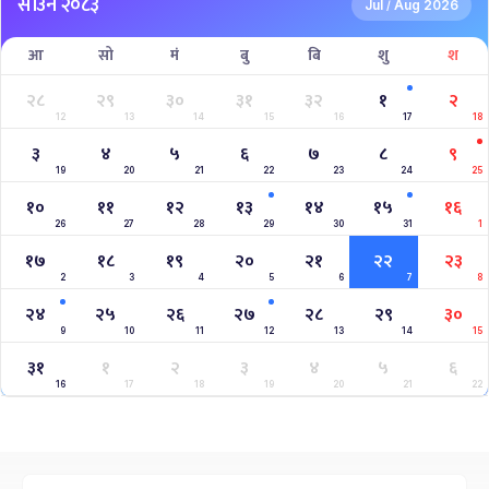
साउन २०८३
Jul
Aug 2026
/
आ
सो
मं
बु
बि
शु
श
२८
२९
३०
३१
३२
१
२
12
13
14
15
16
17
18
३
४
५
६
७
८
९
19
20
21
22
23
24
25
१०
११
१२
१३
१४
१५
१६
26
27
28
29
30
31
1
१७
१८
१९
२०
२१
२२
२३
2
3
4
5
6
7
8
२४
२५
२६
२७
२८
२९
३०
9
10
11
12
13
14
15
३१
१
२
३
४
५
६
16
17
18
19
20
21
22