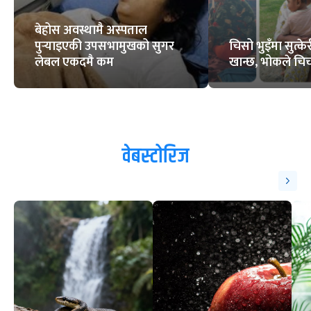
बेहोस अवस्थामै अस्पताल
पुर्‍याइएकी उपसभामुखको सुगर
चिसो भुइँमा सुत्
लेबल एकदमै कम
खान्छ, भोकले चिच्
वेबस्टोरिज