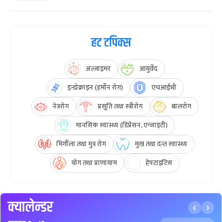
हट टपिक्स
अल्जाइमर
आयुर्वेद
इन्डोक्राइन (हर्मोन रोग)
एचआईभी
नेत्ररोग
प्रसूति तथा स्त्रीरोग
बालरोग
मानसिक स्वास्थ्य (डिप्रेसन, एन्जाइटी)
मिर्गौला तथा मुत्र रोग
मुख तथा दन्त स्वास्थ्य
योग तथा प्राणायाम
हेपटाइटिस
क्यालेन्डर