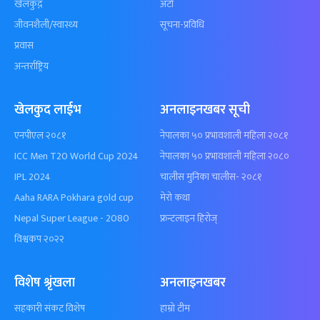
खेलकुद़़
अटो
जीवनशैली/स्वास्थ्य
सूचना-प्रविधि
प्रवास
अन्तर्राष्ट्रिय
खेलकुद लाईभ
अनलाइनखबर सूची
एनपीएल २०८१
नेपालका ५० प्रभावशाली महिला २०८१
ICC Men T20 World Cup 2024
नेपालका ५० प्रभावशाली महिला २०८०
IPL 2024
चालीस मुनिका चालीस- २०८१
Aaha RARA Pokhara gold cup
मेरो कथा
Nepal Super League - 2080
फ्रन्टलाइन हिरोज्
विश्वकप २०२२
विशेष श्रृंखला
अनलाइनखबर
सहकारी संकट विशेष
हाम्रो टीम