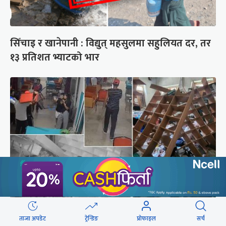
सिँचाइ र खानेपानी : विद्युत् महसुलमा सहुलियत दर, तर
१३ प्रतिशत भ्याटको भार
दिउँसो डाक्टर, नर्स कुटिएको कालीकोटको पलाँता
ताजा अपडेट
ट्रेन्डिङ
प्रोफाइल
सर्च