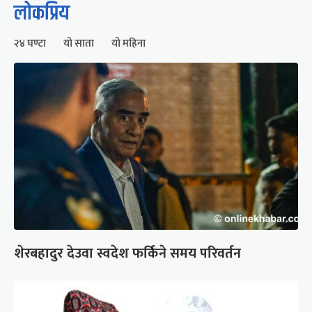
लोकप्रिय
२४ घण्टा
यो साता
यो महिना
शेरबहादुर देउवा स्वदेश फर्किने समय परिवर्तन