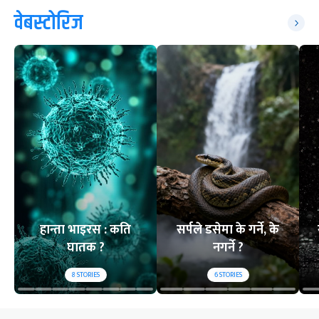
वेबस्टोरिज
हान्ता भाइरस : कति
सर्पले डसेमा के गर्ने, के
घातक ?
नगर्ने ?
8
STORIES
6
STORIES