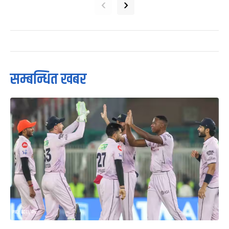
‹
›
सम्बन्धित खबर