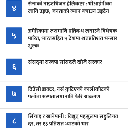
सेनाको नाइटभिजन हेलिकप्टर : भीआईपीका
४
लागि उड्छ, जनताको ज्यान बचाउन उड्दैन
अमेरिकामा रूसमाथि प्रतिबन्ध लगाउने विधेयक
५
पारित, भारतसहित ५ देशमा शतप्रतिशत भन्सार
शुल्क
संसद्‍मा रास्वपा सांसदले खोजे सरकार
६
दिउँसो डाक्टर, नर्स कुटिएको कालीकोटको
७
पलाँता अस्पतालमा राति फेरि आक्रमण
सिँचाइ र खानेपानी : विद्युत् महसुलमा सहुलियत
८
दर, तर १३ प्रतिशत भ्याटको भार