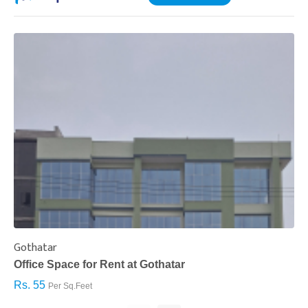
Gothatar
S
Office Space for Rent at Gothatar
H
Rs. 55
R
Per Sq.Feet