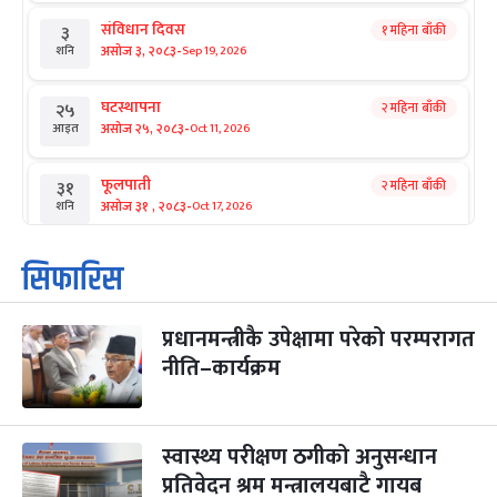
संविधान दिवस
१ महिना बाँकी
३
-
असोज ३, २०८३
Sep 19, 2026
शनि
घटस्थापना
२ महिना बाँकी
२५
-
असोज २५, २०८३
Oct 11, 2026
आइत
फूलपाती
२ महिना बाँकी
३१
-
असोज ३१ , २०८३
Oct 17, 2026
शनि
कार्तिक सङ्क्रान्ति
२ महिना बाँकी
१
सिफारिस
-
कार्तिक १, २०८३
Oct 18, 2026
आइत
प्रधानमन्त्रीकै उपेक्षामा परेको परम्परागत
महानवमी
२ महिना बाँकी
३
-
नीति–कार्यक्रम
कार्तिक ३, २०८३
Oct 20, 2026
मंगल
विजयादशमी
२ महिना बाँकी
४
-
कार्तिक ४, २०८३
Oct 21, 2026
बुध
स्वास्थ्य परीक्षण ठगीको अनुसन्धान
प्रतिवेदन श्रम मन्त्रालयबाटै गायब
पापा‌ङ्कुशा एकादशी व्रत
२ महिना बाँकी