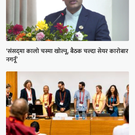
‘संसद्‍मा कालो चस्मा खोल्नू, बैठक चल्दा सेयर कारोबार
नगर्नू’