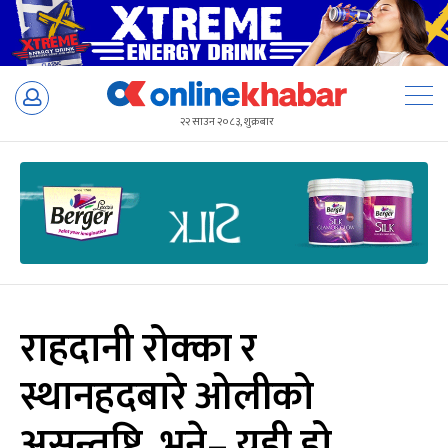
Skip
to
२२ साउन २०८३, शुक्रबार
content
राहदानी रोक्का र
स्थानहदबारे ओलीको
असन्तुष्टि, भने– यही हो