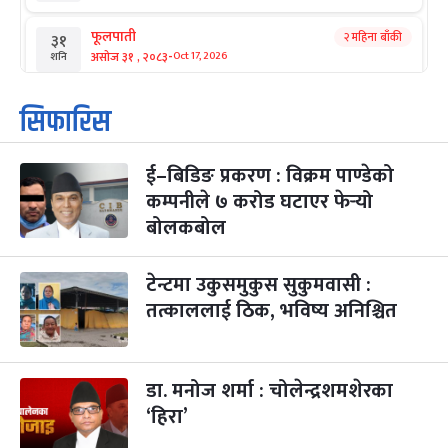
फूलपाती
२ महिना बाँकी
३१
-
असोज ३१ , २०८३
Oct 17, 2026
शनि
कार्तिक सङ्क्रान्ति
२ महिना बाँकी
१
सिफारिस
-
कार्तिक १, २०८३
Oct 18, 2026
आइत
ई–बिडिङ प्रकरण : विक्रम पाण्डेको
महानवमी
२ महिना बाँकी
३
-
कम्पनीले ७ करोड घटाएर फेर्‍यो
कार्तिक ३, २०८३
Oct 20, 2026
मंगल
बोलकबोल
विजयादशमी
२ महिना बाँकी
४
-
कार्तिक ४, २०८३
Oct 21, 2026
बुध
टेन्टमा उकुसमुकुस सुकुमवासी :
तत्काललाई ठिक, भविष्य अनिश्चित
पापा‌ङ्कुशा एकादशी व्रत
२ महिना बाँकी
५
-
कार्तिक ५, २०८३
Oct 22, 2026
बिहि
डा. मनोज शर्मा : चोलेन्द्रशमशेरका
कुकुर तिहार
३ महिना बाँकी
२२
-
कार्तिक २२, २०८३
Nov 8, 2026
आइत
‘हिरा’