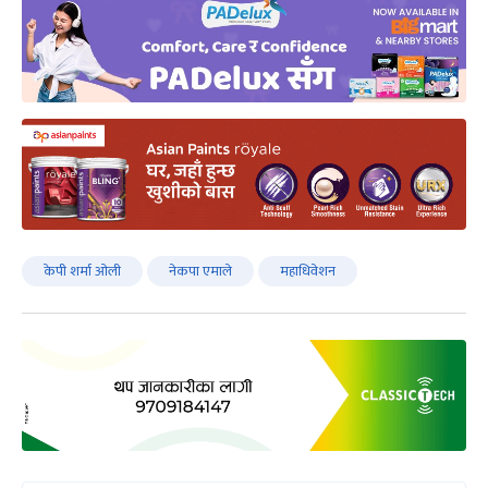
केपी शर्मा ‌ओली
नेकपा एमाले
महाधिवेशन