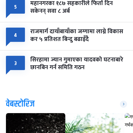
महानगरका १८७ सहकारीले फिर्ता दिन
५
सकेनन् सवा ८ अर्ब
राजमार्ग दायाँबायाँका जग्गामा लाग्ने विकास
४
कर ५ प्रतिशत बिन्दु बढाइँदै
सिरहामा ज्यान गुमाएका यादवको घटनाबारे
३
छानबिन गर्न समिति गठन
वेबस्टोरिज