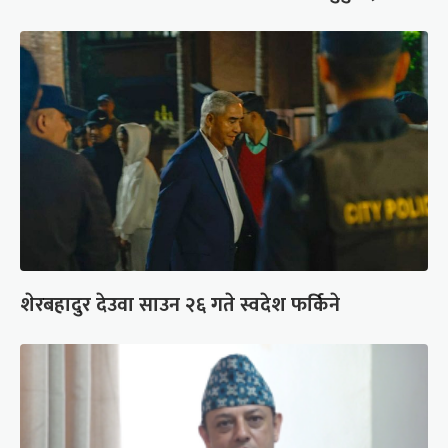
शेरबहादुर देउवा साउन २६ गते स्वदेश फर्किने