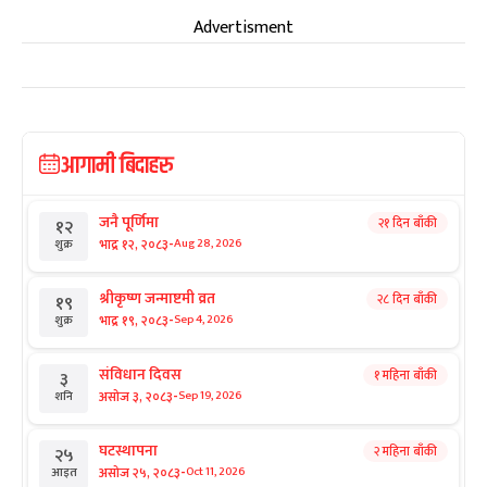
Advertisment
आगामी बिदाहरु
जनै पूर्णिमा
२१ दिन बाँकी
१२
-
भाद्र १२, २०८३
Aug 28, 2026
शुक्र
श्रीकृष्ण जन्माष्टमी व्रत
२८ दिन बाँकी
१९
-
भाद्र १९, २०८३
Sep 4, 2026
शुक्र
संविधान दिवस
१ महिना बाँकी
३
-
असोज ३, २०८३
Sep 19, 2026
शनि
घटस्थापना
२ महिना बाँकी
२५
-
असोज २५, २०८३
Oct 11, 2026
आइत