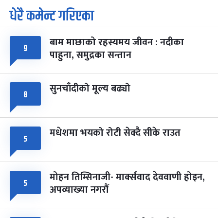
धेरै कमेन्ट गरिएका
पूर्णिमा व्रत
७ महिना बाँकी
७
-
चैत्र ७, २०८३
Mar 21, 2027
आइत
बाम माछाको रहस्यमय जीवन : नदीका
फागुपूर्णिमा
७ महिना बाँकी
८
९
पाहुना, समुद्रका सन्तान
-
चैत्र ८, २०८३
Mar 22, 2027
सोम
सुनचाँदीको मूल्य बढ्यो
८
मधेशमा भयको रोटी सेक्दै सीके राउत
५
मोहन तिम्सिनाजी- मार्क्सवाद देववाणी होइन,
५
अपव्याख्या नगरौं