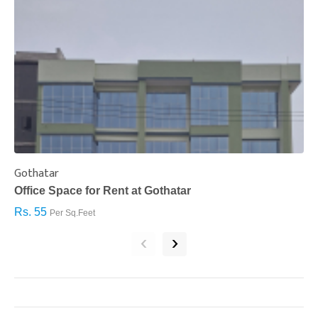
Gothatar
S
Office Space for Rent at Gothatar
H
Rs. 55
R
Per Sq.Feet
‹
›