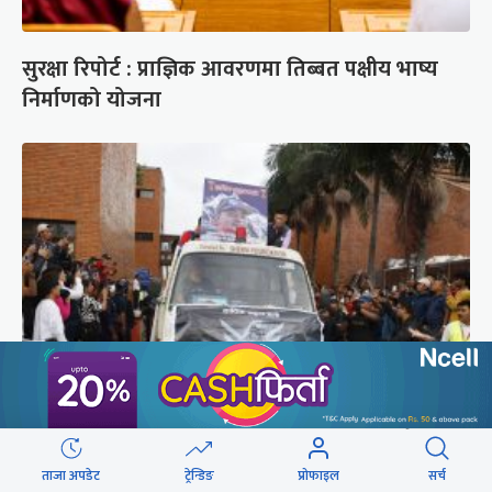
सुरक्षा रिपोर्ट : प्राज्ञिक आवरणमा तिब्बत पक्षीय भाष्य
निर्माणको योजना
ब्रोड पिकमा ज्यान गुमाएका युक्तको शव काठमाडौं
ल्याइयो (तस्वीरहरू)
ताजा अपडेट
ट्रेन्डिङ
प्रोफाइल
सर्च