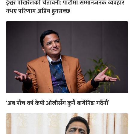
ईश्वर पोखरेलको चेतावनी: पार्टीमा सम्मानजनक व्यवहार
नभए परिणाम अप्रिय हुनसक्छ
‘अब पाँच वर्ष केपी ओलीसँग कुनै बार्गेनिङ गर्दैनौं’