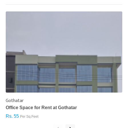
Gothatar
S
Office Space for Rent at Gothatar
H
Rs. 55
R
Per Sq.Feet