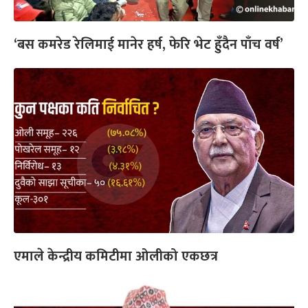
‘बस कमरेड रेलिमाई मानेर हर्ष, फेरि भेट हुँदैन पाँच वर्ष’
एमाले केन्द्रीय कमिटीमा ओलीको एकछत्र