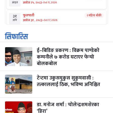
-
असोज २५, २०८३
Oct 11, 2026
आइत
फूलपाती
२ महिना बाँकी
३१
-
असोज ३१ , २०८३
Oct 17, 2026
शनि
कार्तिक सङ्क्रान्ति
२ महिना बाँकी
१
सिफारिस
-
कार्तिक १, २०८३
Oct 18, 2026
आइत
ई–बिडिङ प्रकरण : विक्रम पाण्डेको
महानवमी
२ महिना बाँकी
३
-
कम्पनीले ७ करोड घटाएर फेर्‍यो
कार्तिक ३, २०८३
Oct 20, 2026
मंगल
बोलकबोल
विजयादशमी
२ महिना बाँकी
४
-
कार्तिक ४, २०८३
Oct 21, 2026
बुध
टेन्टमा उकुसमुकुस सुकुमवासी :
तत्काललाई ठिक, भविष्य अनिश्चित
पापा‌ङ्कुशा एकादशी व्रत
२ महिना बाँकी
५
-
कार्तिक ५, २०८३
Oct 22, 2026
बिहि
डा. मनोज शर्मा : चोलेन्द्रशमशेरका
कुकुर तिहार
३ महिना बाँकी
२२
-
कार्तिक २२, २०८३
Nov 8, 2026
आइत
‘हिरा’