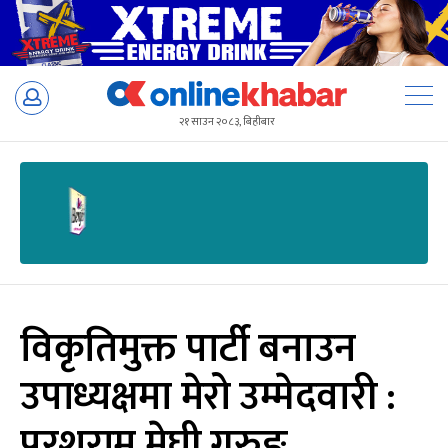
Skip
to
२१ साउन २०८३, बिहीबार
content
विकृतिमुक्त पार्टी बनाउन
उपाध्यक्षमा मेरो उम्मेदवारी :
परशुराम मेघी गुरुङ