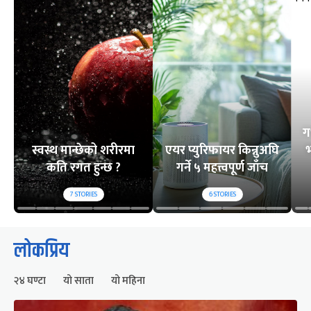
ग
स्वस्थ मान्छेको शरीरमा
एयर प्युरिफायर किन्नुअघि
भ
कति रगत हुन्छ ?
गर्ने ५ महत्त्वपूर्ण जाँच
7
STORIES
6
STORIES
लोकप्रिय
२४ घण्टा
यो साता
यो महिना