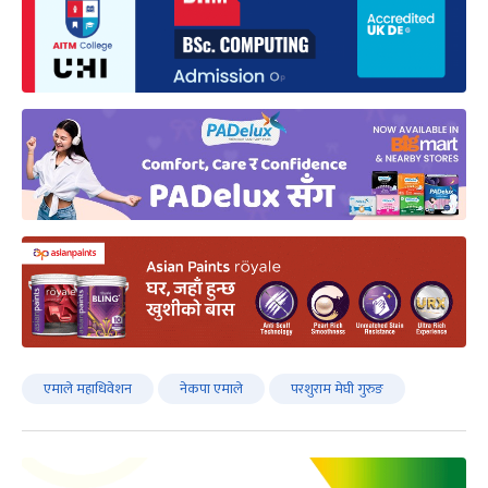
एमाले महाधिवेशन
नेकपा एमाले
परशुराम मेघी गुरुङ