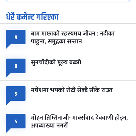
धेरै कमेन्ट गरिएका
पूर्णिमा व्रत
७ महिना बाँकी
७
-
चैत्र ७, २०८३
Mar 21, 2027
आइत
बाम माछाको रहस्यमय जीवन : नदीका
फागुपूर्णिमा
७ महिना बाँकी
८
९
पाहुना, समुद्रका सन्तान
-
चैत्र ८, २०८३
Mar 22, 2027
सोम
सुनचाँदीको मूल्य बढ्यो
८
मधेशमा भयको रोटी सेक्दै सीके राउत
५
मोहन तिम्सिनाजी- मार्क्सवाद देववाणी होइन,
५
अपव्याख्या नगरौं