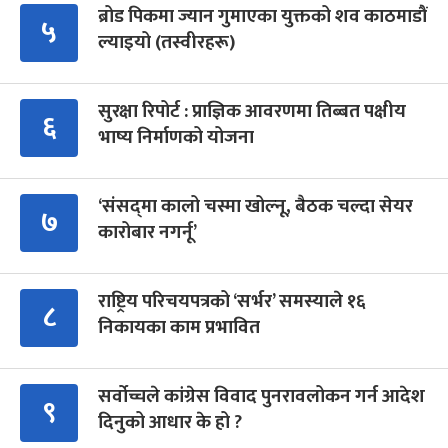
ब्रोड पिकमा ज्यान गुमाएका युक्तको शव काठमाडौं
५
ल्याइयो (तस्वीरहरू)
सुरक्षा रिपोर्ट : प्राज्ञिक आवरणमा तिब्बत पक्षीय
६
भाष्य निर्माणको योजना
‘संसद्‍मा कालो चस्मा खोल्नू, बैठक चल्दा सेयर
७
कारोबार नगर्नू’
राष्ट्रिय परिचयपत्रको ‘सर्भर’ समस्याले १६
८
निकायका काम प्रभावित
सर्वोच्चले कांग्रेस विवाद पुनरावलोकन गर्न आदेश
९
दिनुको आधार के हो ?