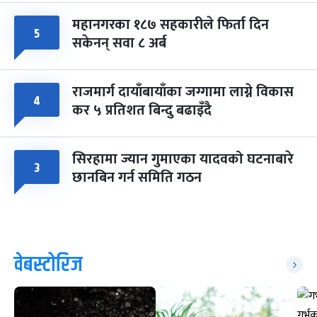
महानगरका १८७ सहकारीले फिर्ता दिन
५
सकेनन् सवा ८ अर्ब
राजमार्ग दायाँबायाँका जग्गामा लाग्ने विकास
४
कर ५ प्रतिशत बिन्दु बढाइँदै
सिरहामा ज्यान गुमाएका यादवको घटनाबारे
३
छानबिन गर्न समिति गठन
वेबस्टोरिज