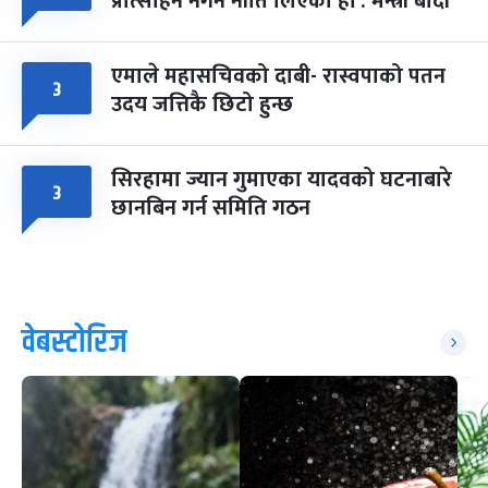
प्रोत्साहन नगर्ने नीति लिएका हौं : मन्त्री बादी
एमाले महासचिवको दाबी- रास्वपाको पतन
३
उदय जत्तिकै छिटो हुन्छ
सिरहामा ज्यान गुमाएका यादवको घटनाबारे
३
छानबिन गर्न समिति गठन
वेबस्टोरिज