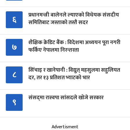
प्रधानमन्त्री बालेनले ल्याएको विधेयक संसदीय
६
समितिबाट जस्ताको तस्तै सदर
शैक्षिक क्रेडिट बैंक : विदेशमा अध्ययन पूरा नगरी
७
फर्किए नेपालमा निरन्तरता
सिँचाइ र खानेपानी : विद्युत् महसुलमा सहुलियत
८
दर, तर १३ प्रतिशत भ्याटको भार
संसद्‍मा रास्वपा सांसदले खोजे सरकार
९
Advertisment