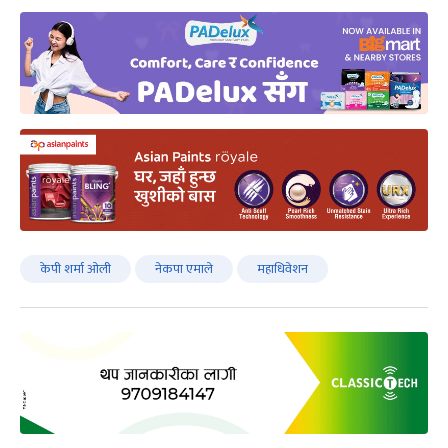
केपी शर्मा ओली
नेकपा एमाले
महाधिवेशन