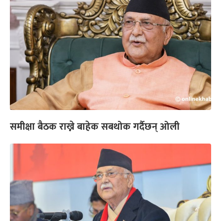
समीक्षा बैठक राख्ने बाहेक सबथोक गर्दैछन् ओली