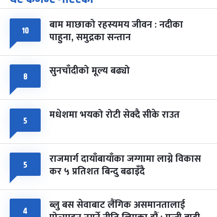
-
चैत्र ७, २०८३
Mar 21, 2027
आइत
बाम माछाको रहस्यमय जीवन : नदीका
फागुपूर्णिमा
७ महिना बाँकी
८
१०
पाहुना, समुद्रका सन्तान
-
चैत्र ८, २०८३
Mar 22, 2027
सोम
सुनचाँदीको मूल्य बढ्यो
८
मधेशमा भयको रोटी सेक्दै सीके राउत
५
राजमार्ग दायाँबायाँका जग्गामा लाग्ने विकास
५
कर ५ प्रतिशत बिन्दु बढाइँदै
ब्लु बस सेवाबाट लैंगिक असमानतालाई
४