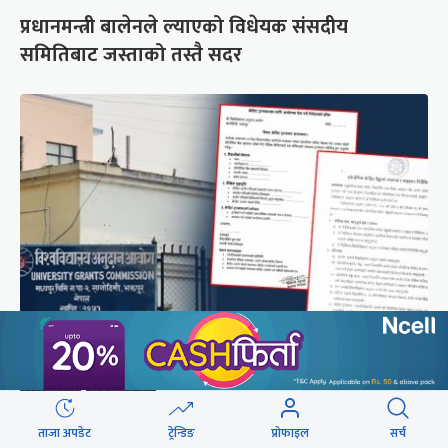
प्रधानमन्त्री बालेनले ल्याएको विधेयक संसदीय
समितिबाट जस्ताको तस्तै सदर
शैक्षिक क्रेडिट बैंक : विदेशमा अध्ययन पूरा नगरी फर्किए
नेपालमा निरन्तरता
ताजा अपडेट
ट्रेन्डिङ
प्रोफाइल
सर्च