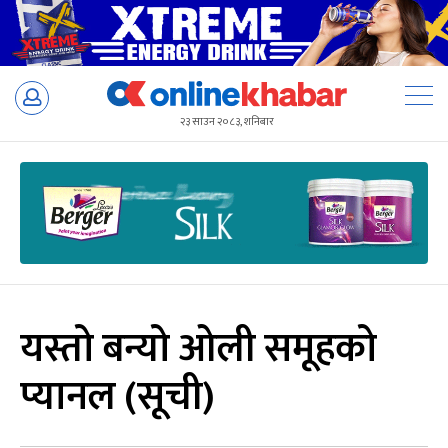
Skip
to
२३ साउन २०८३, शनिबार
content
यस्तो बन्यो ओली समूहको
प्यानल (सूची)