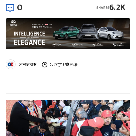
0
6.2K
SHARES
अनलाइनखबर
२०८२ पुष १ गते १५:३१