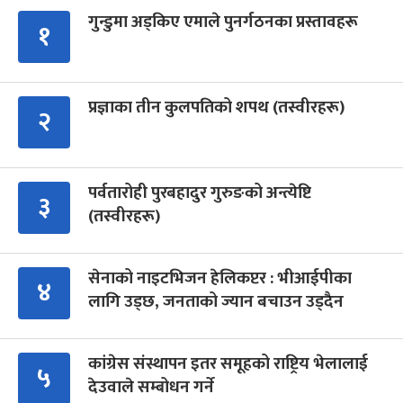
गुन्डुमा अड्किए एमाले पुनर्गठनका प्रस्तावहरू
१
प्रज्ञाका तीन कुलपतिको शपथ (तस्वीरहरू)
२
पर्वतारोही पुरबहादुर गुरुङको अन्त्येष्टि
३
(तस्वीरहरू)
सेनाको नाइटभिजन हेलिकप्टर : भीआईपीका
४
लागि उड्छ, जनताको ज्यान बचाउन उड्दैन
कांग्रेस संस्थापन इतर समूहको राष्ट्रिय भेलालाई
५
देउवाले सम्बोधन गर्ने