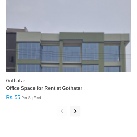
Gothatar
S
Office Space for Rent at Gothatar
H
Rs. 55
R
Per Sq.Feet
‹
›