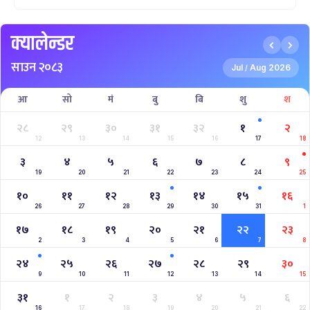
क्यालेन्डर
साउन २०८३
Jul
Aug 2026
/
आ
सो
मं
बु
बि
शु
श
२८
२९
३०
३१
३२
१
२
12
13
14
15
16
17
18
३
४
५
६
७
८
९
19
20
21
22
23
24
25
१०
११
१२
१३
१४
१५
१६
26
27
28
29
30
31
1
१७
१८
१९
२०
२१
२२
२३
2
3
4
5
6
7
8
२४
२५
२६
२७
२८
२९
३०
9
10
11
12
13
14
15
३१
१
२
३
४
५
६
16
17
18
19
20
21
22