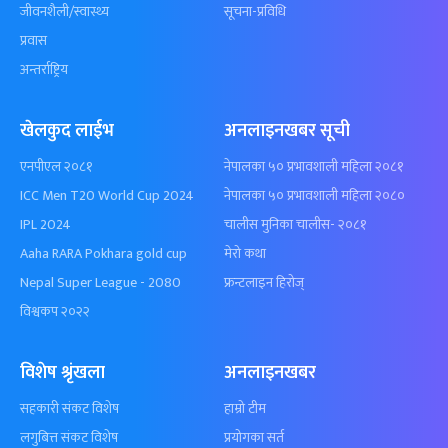
जीवनशैली/स्वास्थ्य
सूचना-प्रविधि
प्रवास
अन्तर्राष्ट्रिय
खेलकुद लाईभ
अनलाइनखबर सूची
एनपीएल २०८१
नेपालका ५० प्रभावशाली महिला २०८१
ICC Men T20 World Cup 2024
नेपालका ५० प्रभावशाली महिला २०८०
IPL 2024
चालीस मुनिका चालीस- २०८१
Aaha RARA Pokhara gold cup
मेरो कथा
Nepal Super League - 2080
फ्रन्टलाइन हिरोज्
विश्वकप २०२२
विशेष श्रृंखला
अनलाइनखबर
सहकारी संकट विशेष
हाम्रो टीम
लगुबित्त संकट विशेष
प्रयोगका सर्त