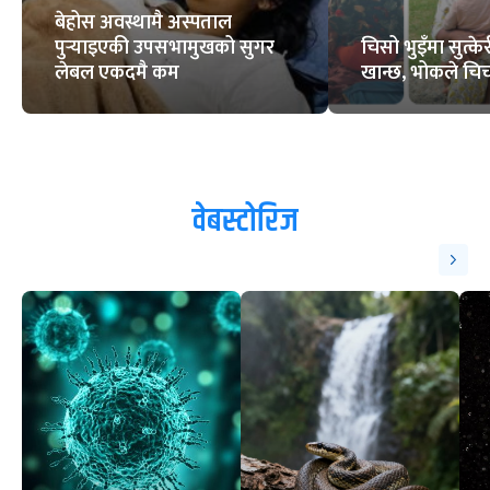
बेहोस अवस्थामै अस्पताल
पुर्‍याइएकी उपसभामुखको सुगर
चिसो भुइँमा सुत्
लेबल एकदमै कम
खान्छ, भोकले चिच्
वेबस्टोरिज