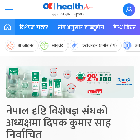
२२ साउन २०८३, शुक्रबार
विशेषज्ञ डाक्टर
रोग अनुसार छान्नुहोस
हेल्थ फिचर
अल्जाइमर
आयुर्वेद
इन्डोक्राइन (हर्मोन रोग)
एच
नेपाल दृष्टि विशेषज्ञ संघको
अध्यक्षमा दिपक कुमार साह
निर्वाचित