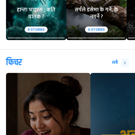
हान्ता भाइरस : कति
सर्पले डसेमा के गर्ने, के
घातक ?
नगर्ने ?
8
STORIES
6
STORIES
फिचर
सबै