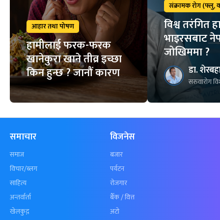
संक्रामक रोग (फ्लु,
विश्व तरंगित हा
आहार तथा पोषण
भाइरसबाट ने
हामीलाई फरक-फरक
जोखिममा ?
खानेकुरा खाने तीव्र इच्छा
डा. शेरबहा
किन हुन्छ ? जानौं कारण
सरुवारोग विश
समाचार
विजनेस
समाज
बजार
विचार/ब्लग
पर्यटन
साहित्य
रोजगार
अन्तर्वार्ता
बैँक / वित्त
खेलकुद़़
अटो