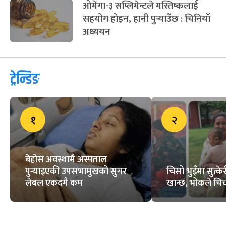
ओमेगा-३ सप्लिमेन्टले मस्तिष्कलाई
सहयोग होइन, हानी पुर्‍याउँछ : चिनियाँ
अध्ययन
ट्रेन्डिङ
१
२
बेहोस अवस्थामै अस्पताल
पुर्‍याइएकी उपसभामुखको सुगर
चिसो भुइँमा सुत्
लेबल एकदमै कम
खान्छ, भोकले चिच्