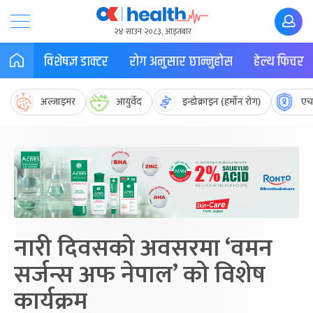
२४ साउन २०८३, आइतबार
विशेषज्ञ डाक्टर
रोग अनुसार छान्नुहोस
हेल्थ फिचर
अल्जाइमर
आयुर्वेद
इन्डोक्राइन (हर्मोन रोग)
एच
नारी दिवसको अवसरमा ‘वमन
सर्जन्स अफ नेपाल’ को विशेष
कार्यक्रम