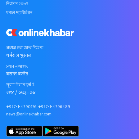
निर्वाचन २०७९
एमाले महाधिवेशन
अध्यक्ष तथा प्रबन्ध निर्देशक:
धर्मराज भुसाल
प्रधान सम्पादक:
बसन्त बस्नेत
सूचना विभाग दर्ता नं.
२१४ / ०७३–७४
+977-1-4790176, +977-1-4796489
news@onlinekhabar.com