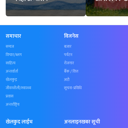
समाचार
विजनेस
समाज
बजार
विचार/ब्लग
पर्यटन
साहित्य
रोजगार
अन्तर्वार्ता
बैँक / वित्त
खेलकुद़़
अटो
जीवनशैली/स्वास्थ्य
सूचना-प्रविधि
प्रवास
अन्तर्राष्ट्रिय
खेलकुद लाईभ
अनलाइनखबर सूची