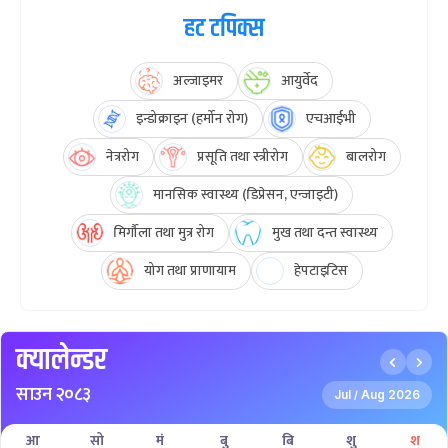
हट टपिक्स
अल्जाइमर
आयुर्वेद
इन्डोक्राइन (हर्मोन रोग)
एचआईभी
नेत्ररोग
प्रसूति तथा स्त्रीरोग
बालरोग
मानसिक स्वास्थ्य (डिप्रेसन, एन्जाइटी)
मिर्गौला तथा मुत्र रोग
मुख तथा दन्त स्वास्थ्य
योग तथा प्राणायाम
हेपटाइटिस
क्यालेन्डर
साउन २०८३
Jul
Aug 2026
/
आ
सो
मं
बु
बि
शु
श