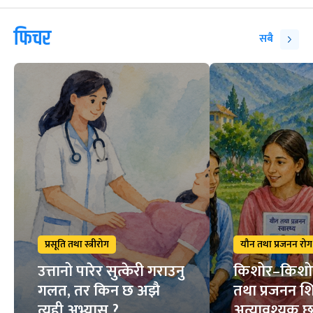
फिचर
सबै
प्रसूति तथा स्त्रीरोग
यौन तथा प्रजनन रोग
उत्तानो पारेर सुत्केरी गराउनु
किशोर–किशो
गलत, तर किन छ अझै
तथा प्रजनन शि
त्यही अभ्यास ?
अत्यावश्यक 