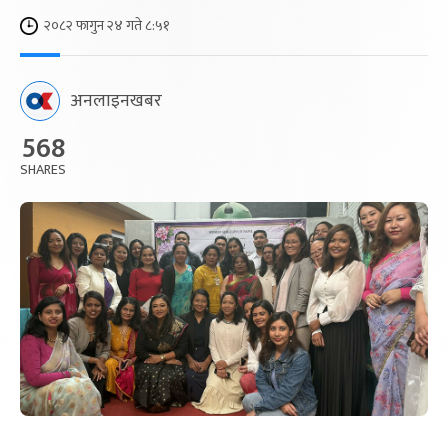
२०८२ फागुन २४ गते ८:५१
अनलाइनखबर
568
SHARES