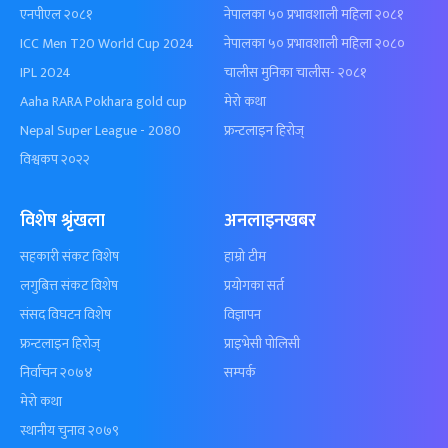
एनपीएल २०८१
नेपालका ५० प्रभावशाली महिला २०८१
ICC Men T20 World Cup 2024
नेपालका ५० प्रभावशाली महिला २०८०
IPL 2024
चालीस मुनिका चालीस- २०८१
Aaha RARA Pokhara gold cup
मेरो कथा
Nepal Super League - 2080
फ्रन्टलाइन हिरोज्
विश्वकप २०२२
विशेष श्रृंखला
अनलाइनखबर
सहकारी संकट विशेष
हाम्रो टीम
लगुबित्त संकट विशेष
प्रयोगका सर्त
संसद विघटन विशेष
विज्ञापन
फ्रन्टलाइन हिरोज्
प्राइभेसी पोलिसी
निर्वाचन २०७४
सम्पर्क
मेरो कथा
स्थानीय चुनाव २०७९