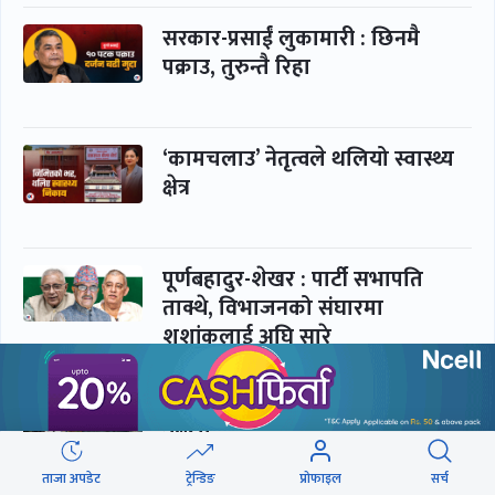
सरकार-प्रसाईं लुकामारी : छिनमै
पक्राउ, तुरुन्तै रिहा
‘कामचलाउ’ नेतृत्वले थलियो स्वास्थ्य
क्षेत्र
पूर्णबहादुर-शेखर : पार्टी सभापति
ताक्थे, विभाजनको संघारमा
शशांकलाई अघि सारे
कप्तानगञ्जमा झिल्को, गोलबजारमा
डढेलो
ताजा अपडेट
ट्रेन्डिङ
प्रोफाइल
सर्च