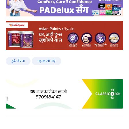
डुबेर बेपत्ता
महाकाली नदी