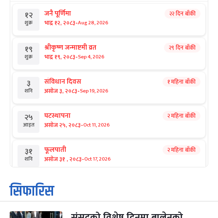
जनै पूर्णिमा
२२ दिन बाँकी
१२
-
भाद्र १२, २०८३
Aug 28, 2026
शुक्र
श्रीकृष्ण जन्माष्टमी व्रत
२९ दिन बाँकी
१९
-
भाद्र १९, २०८३
Sep 4, 2026
शुक्र
संविधान दिवस
१ महिना बाँकी
३
-
असोज ३, २०८३
Sep 19, 2026
शनि
घटस्थापना
२ महिना बाँकी
२५
-
असोज २५, २०८३
Oct 11, 2026
आइत
फूलपाती
२ महिना बाँकी
३१
-
असोज ३१ , २०८३
Oct 17, 2026
शनि
कार्तिक सङ्क्रान्ति
२ महिना बाँकी
१
सिफारिस
-
कार्तिक १, २०८३
Oct 18, 2026
आइत
संसद्को विशेष दिनमा बालेनको
महानवमी
२ महिना बाँकी