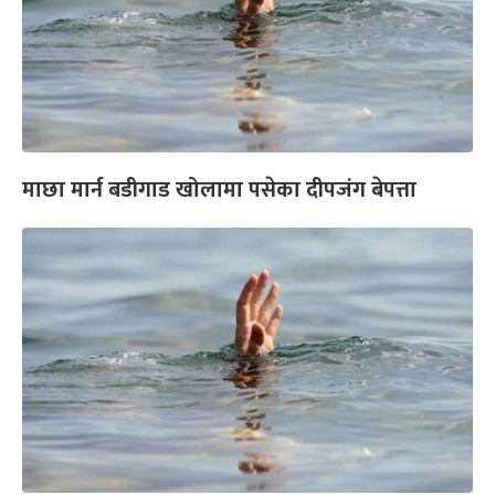
माछा मार्न बडीगाड खोलामा पसेका दीपजंग बेपत्ता