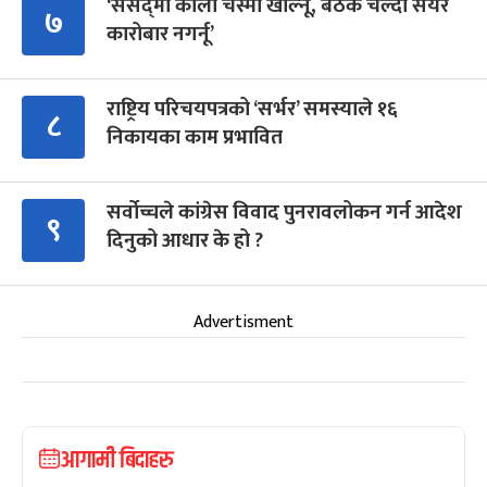
‘संसद्‍मा कालो चस्मा खोल्नू, बैठक चल्दा सेयर
७
कारोबार नगर्नू’
राष्ट्रिय परिचयपत्रको ‘सर्भर’ समस्याले १६
८
निकायका काम प्रभावित
सर्वोच्चले कांग्रेस विवाद पुनरावलोकन गर्न आदेश
९
दिनुको आधार के हो ?
Advertisment
आगामी बिदाहरु