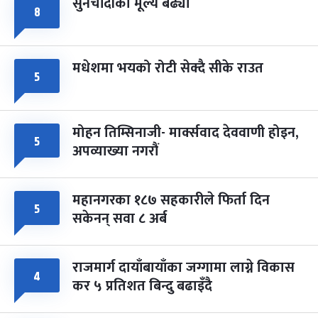
सुनचाँदीको मूल्य बढ्यो
८
मधेशमा भयको रोटी सेक्दै सीके राउत
५
मोहन तिम्सिनाजी- मार्क्सवाद देववाणी होइन,
५
अपव्याख्या नगरौं
महानगरका १८७ सहकारीले फिर्ता दिन
५
सकेनन् सवा ८ अर्ब
राजमार्ग दायाँबायाँका जग्गामा लाग्ने विकास
४
कर ५ प्रतिशत बिन्दु बढाइँदै