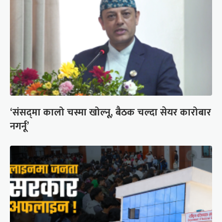
‘संसद्‍मा कालो चस्मा खोल्नू, बैठक चल्दा सेयर कारोबार
नगर्नू’