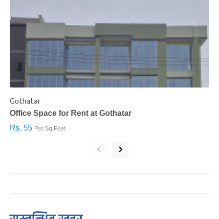
Gothatar
S
Office Space for Rent at Gothatar
H
Rs. 55
R
Per Sq.Feet
‹
›