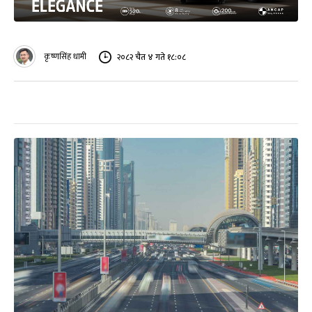
कृष्णसिंह धामी
२०८२ चैत ४ गते १८:०८