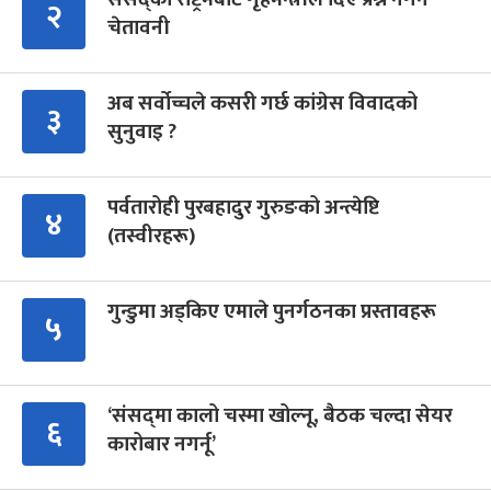
२
चेतावनी
अब सर्वोच्चले कसरी गर्छ कांग्रेस विवादको
३
सुनुवाइ ?
पर्वतारोही पुरबहादुर गुरुङको अन्त्येष्टि
४
(तस्वीरहरू)
गुन्डुमा अड्किए एमाले पुनर्गठनका प्रस्तावहरू
५
‘संसद्‍मा कालो चस्मा खोल्नू, बैठक चल्दा सेयर
६
कारोबार नगर्नू’