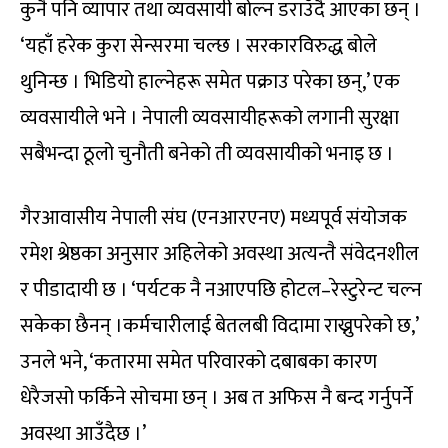
कुनै पनि व्यापार तथा व्यवसायी बोल्न डराउँदै आएका छन् ।
‘यहाँ हरेक कुरा सेन्सरमा चल्छ । सरकारविरुद्ध बोले
थुनिन्छ । भिडियो हाल्नेहरू समेत पक्राउ परेका छन्,’ एक
व्यवसायीले भने । नेपाली व्यवसायीहरूको लगानी सुरक्षा
सबैभन्दा ठूलो चुनौती बनेको ती व्यवसायीको भनाइ छ ।
गैरआवासीय नेपाली संघ (एनआरएनए) मध्यपूर्व संयोजक
रमेश श्रेष्ठका अनुसार अहिलेको अवस्था अत्यन्तै संवेदनशील
र पीडादायी छ । ‘पर्यटक नै नआएपछि होटल–रेस्टुरेन्ट चल्न
सकेका छैनन् ।कर्मचारीलाई बेतलबी विदामा राख्नुपरेको छ,’
उनले भने, ‘कतारमा समेत परिवारको दबाबका कारण
धेरैजसो फर्किने सोचमा छन् । अब त अफिस नै बन्द गर्नुपर्ने
अवस्था आउँदैछ ।’