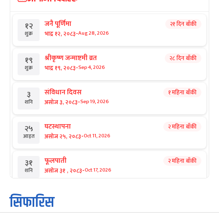
जनै पूर्णिमा
२१ दिन बाँकी
१२
-
भाद्र १२, २०८३
Aug 28, 2026
शुक्र
श्रीकृष्ण जन्माष्टमी व्रत
२८ दिन बाँकी
१९
-
भाद्र १९, २०८३
Sep 4, 2026
शुक्र
संविधान दिवस
१ महिना बाँकी
३
-
असोज ३, २०८३
Sep 19, 2026
शनि
घटस्थापना
२ महिना बाँकी
२५
-
असोज २५, २०८३
Oct 11, 2026
आइत
फूलपाती
२ महिना बाँकी
३१
-
असोज ३१ , २०८३
Oct 17, 2026
शनि
कार्तिक सङ्क्रान्ति
२ महिना बाँकी
१
सिफारिस
-
कार्तिक १, २०८३
Oct 18, 2026
आइत