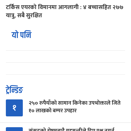
टर्किस एयरको विमानमा आगलागी : ४ बच्चासहित २७७
यात्रु, सबै सुरक्षित
यो पनि
ट्रेन्डिङ
२५० रुपैयाँको सामान किनेका उपभोक्ताले जिते
१
१० लाखको बम्पर उपहार
संसद्को रोष्ट्रमबाटै गृहमन्त्रीले दिए प्रश्न नगर्न