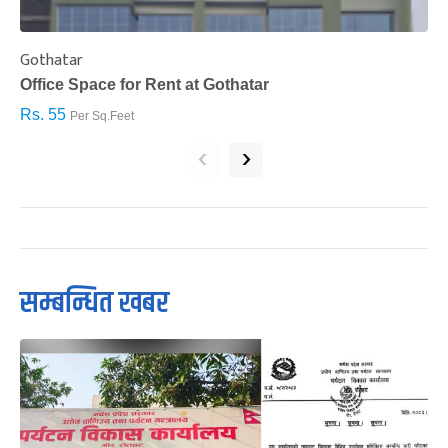
Gothatar
S
Office Space for Rent at Gothatar
H
Rs. 55
R
Per Sq.Feet
‹
›
सम्बन्धित खबर