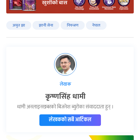
अमृत झा
इरानी सेना
नियन्त्रण
नेपाल
लेखक
कृष्णसिंह धामी
धामी अनलाइनखबरको बिजनेश ब्युरोका संवाददाता हुन् ।
लेखकको सबै आर्टिकल