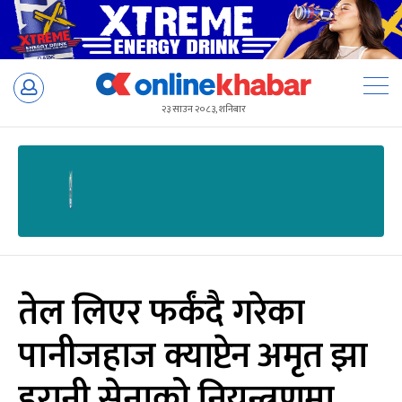
Skip
to
२३ साउन २०८३, शनिबार
content
तेल लिएर फर्कंदै गरेका
पानीजहाज क्याप्टेन अमृत झा
इरानी सेनाको नियन्त्रणमा