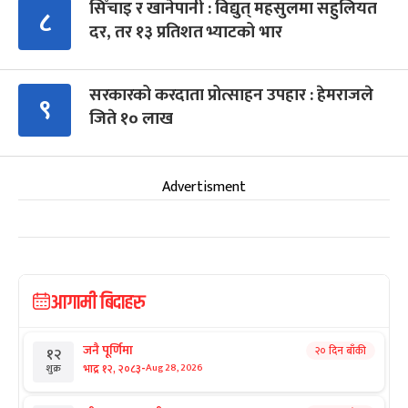
सिँचाइ र खानेपानी : विद्युत् महसुलमा सहुलियत
८
दर, तर १३ प्रतिशत भ्याटको भार
सरकारको करदाता प्रोत्साहन उपहार : हेमराजले
९
जिते १० लाख
Advertisment
आगामी बिदाहरु
जनै पूर्णिमा
२० दिन बाँकी
१२
-
भाद्र १२, २०८३
Aug 28, 2026
शुक्र