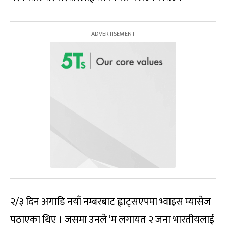
२/३ दिन अगाडि नयाँ नम्बरबाट ह्वाट्सएपमा भ्वाइस म्यासेज
पठाएका थिए । जसमा उनले ‘म लगायत २ जना भारतीयलाई