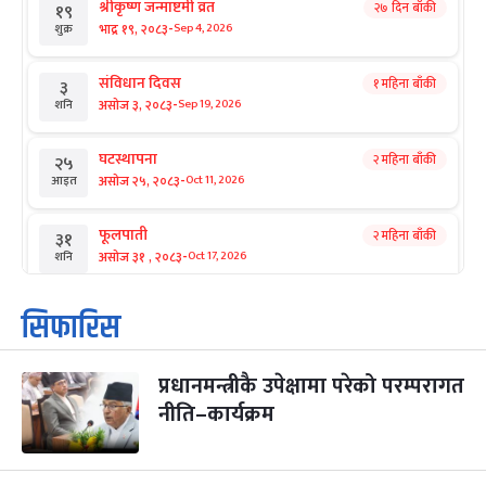
श्रीकृष्ण जन्माष्टमी व्रत
२७ दिन बाँकी
१९
-
भाद्र १९, २०८३
Sep 4, 2026
शुक्र
संविधान दिवस
१ महिना बाँकी
३
-
असोज ३, २०८३
Sep 19, 2026
शनि
घटस्थापना
२ महिना बाँकी
२५
-
असोज २५, २०८३
Oct 11, 2026
आइत
फूलपाती
२ महिना बाँकी
३१
-
असोज ३१ , २०८३
Oct 17, 2026
शनि
कार्तिक सङ्क्रान्ति
२ महिना बाँकी
१
सिफारिस
-
कार्तिक १, २०८३
Oct 18, 2026
आइत
प्रधानमन्त्रीकै उपेक्षामा परेको परम्परागत
महानवमी
२ महिना बाँकी
३
-
नीति–कार्यक्रम
कार्तिक ३, २०८३
Oct 20, 2026
मंगल
विजयादशमी
२ महिना बाँकी
४
-
कार्तिक ४, २०८३
Oct 21, 2026
बुध