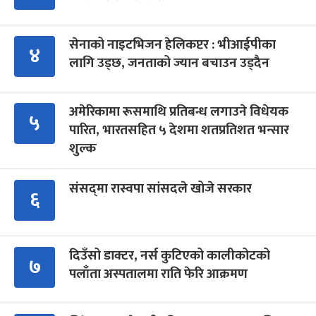
सेनाको नाइटभिजन हेलिकप्टर : भीआईपीका
४
लागि उड्छ, जनताको ज्यान बचाउन उड्दैन
अमेरिकामा रूसमाथि प्रतिबन्ध लगाउने विधेयक
५
पारित, भारतसहित ५ देशमा शतप्रतिशत भन्सार
शुल्क
संसद्‍मा रास्वपा सांसदले खोजे सरकार
६
दिउँसो डाक्टर, नर्स कुटिएको कालीकोटको
७
पलाँता अस्पतालमा राति फेरि आक्रमण