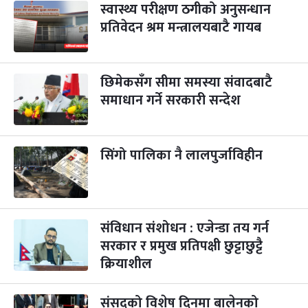
स्वास्थ्य परीक्षण ठगीको अनुसन्धान
प्रतिवेदन श्रम मन्त्रालयबाटै गायब
पापा‌ङ्कुशा एकादशी व्रत
२ महिना बाँकी
५
-
कार्तिक ५, २०८३
Oct 22, 2026
बिहि
छिमेकसँग सीमा समस्या संवादबाटै
कुकुर तिहार
३ महिना बाँकी
२२
-
कार्तिक २२, २०८३
समाधान गर्ने सरकारी सन्देश
Nov 8, 2026
आइत
गाई पूजा
३ महिना बाँकी
२३
-
कार्तिक २३, २०८३
Nov 9, 2026
सोम
सिंगो पालिका नै लालपुर्जाविहीन
गोरुपुजा
३ महिना बाँकी
२४
-
कार्तिक २४, २०८३
Nov 10, 2026
मंगल
संविधान संशोधन : एजेन्डा तय गर्न
भाइटीका
३ महिना बाँकी
२५
-
कार्तिक २५, २०८३
Nov 11, 2026
बुध
सरकार र प्रमुख प्रतिपक्षी छुट्टाछुट्टै
क्रियाशील
छठपर्व
३ महिना बाँकी
२९
-
कार्तिक २९, २०८३
Nov 15, 2026
आइत
संसद्को विशेष दिनमा बालेनको