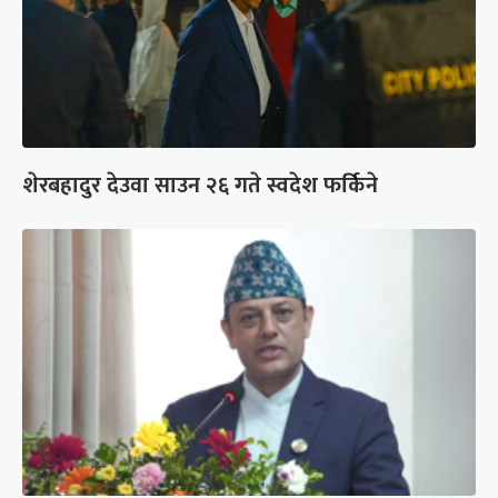
शेरबहादुर देउवा साउन २६ गते स्वदेश फर्किने