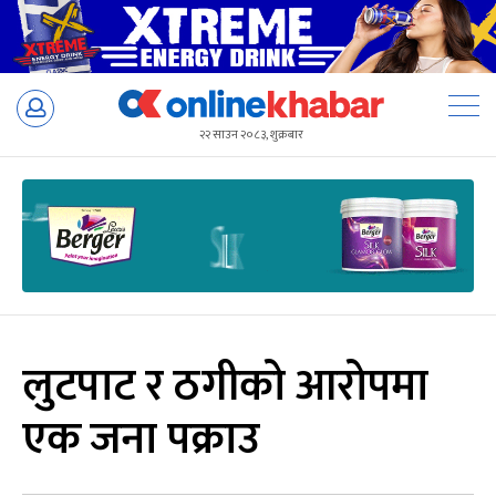
Skip
to
२२ साउन २०८३, शुक्रबार
content
लुटपाट र ठगीको आरोपमा
एक जना पक्राउ