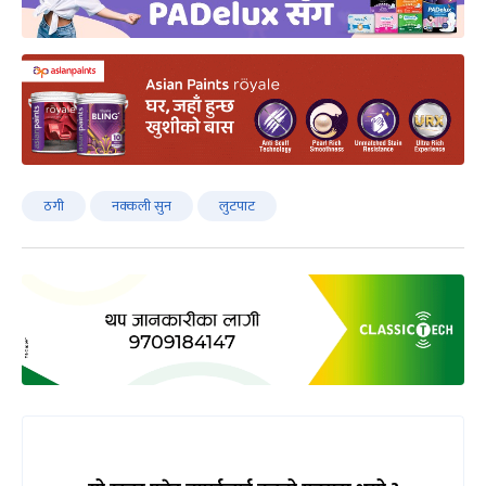
ठगी
नक्कली सुन
लुटपाट