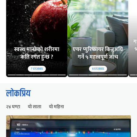
ग
स्वस्थ मान्छेको शरीरमा
एयर प्युरिफायर किन्नुअघि
भ
कति रगत हुन्छ ?
गर्ने ५ महत्त्वपूर्ण जाँच
7
STORIES
6
STORIES
लोकप्रिय
२४ घण्टा
यो साता
यो महिना