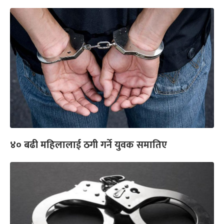
४० बढी महिलालाई ठगी गर्ने युवक समातिए