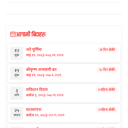
आगामी बिदाहरु
जनै पूर्णिमा
२१ दिन बाँकी
१२
-
भाद्र १२, २०८३
Aug 28, 2026
शुक्र
श्रीकृष्ण जन्माष्टमी व्रत
२८ दिन बाँकी
१९
-
भाद्र १९, २०८३
Sep 4, 2026
शुक्र
संविधान दिवस
१ महिना बाँकी
३
-
असोज ३, २०८३
Sep 19, 2026
शनि
घटस्थापना
२ महिना बाँकी
२५
-
असोज २५, २०८३
Oct 11, 2026
आइत