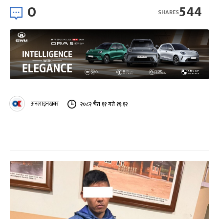
0
544
SHARES
अनलाइनखबर
२०८२ चैत ११ गते ११:१२