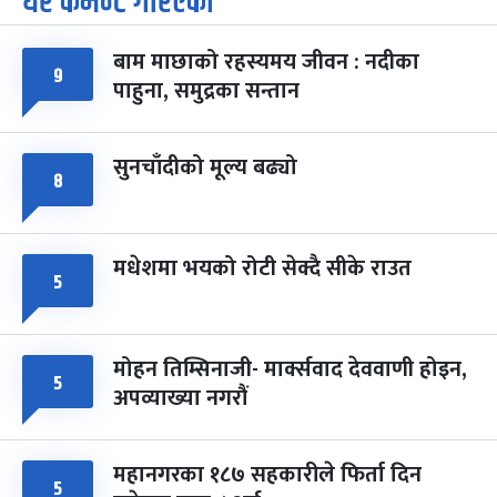
धेरै कमेन्ट गरिएका
-
चैत्र ७, २०८३
Mar 21, 2027
आइत
बाम माछाको रहस्यमय जीवन : नदीका
फागुपूर्णिमा
७ महिना बाँकी
८
९
पाहुना, समुद्रका सन्तान
-
चैत्र ८, २०८३
Mar 22, 2027
सोम
सुनचाँदीको मूल्य बढ्यो
८
मधेशमा भयको रोटी सेक्दै सीके राउत
५
मोहन तिम्सिनाजी- मार्क्सवाद देववाणी होइन,
५
अपव्याख्या नगरौं
महानगरका १८७ सहकारीले फिर्ता दिन
५