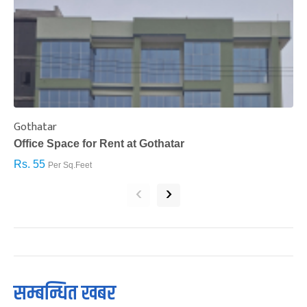
Gothatar
S
Office Space for Rent at Gothatar
H
Rs. 55
R
Per Sq.Feet
‹
›
सम्बन्धित खबर