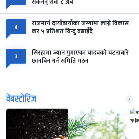
सकेनन् सवा ८ अर्ब
राजमार्ग दायाँबायाँका जग्गामा लाग्ने विकास
४
कर ५ प्रतिशत बिन्दु बढाइँदै
सिरहामा ज्यान गुमाएका यादवको घटनाबारे
३
छानबिन गर्न समिति गठन
वेबस्टोरिज