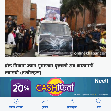
ब्रोड पिकमा ज्यान गुमाएका युक्तको शव काठमाडौं
ल्याइयो (तस्वीरहरू)
छुटाउनुभयो कि ?
संसद्लाई टेर्दैनन् प्रधानमन्त्री, लाचार
छन् सभामुख
ताजा अपडेट
ट्रेन्डिङ
प्रोफाइल
सर्च