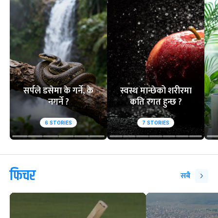
सर्पले डसेमा के गर्ने, के
स्वस्थ मान्छेको शरीरमा
नगर्ने ?
कति रगत हुन्छ ?
6
STORIES
7
STORIES
फिचर
सबै