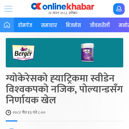
२३ साउन २०८३, शनिबार
होमपेज
समाचार
बिजनेस
जीवनशैली
मनोर
ग्योकेरेसको ह्‍याट्रिकमा स्वीडेन
विश्‍वकपको नजिक, पोल्यान्डसँग
निर्णायक खेल
२०८२ चैत १३ गते ८:००