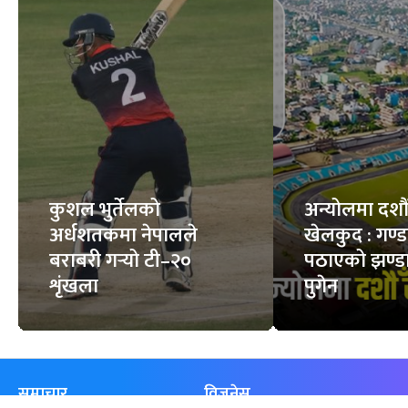
कुशल भुर्तेलको
अन्योलमा दशौँ र
अर्धशतकमा नेपालले
खेलकुद : गण्
बराबरी गर्‍यो टी–२०
पठाएको झण्डा
शृंखला
पुगेन
समाचार
विजनेस