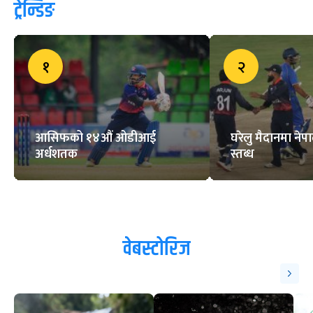
ट्रेन्डिङ
१
२
आसिफको १४औं ओडीआई
घरेलु मैदानमा नेप
अर्धशतक
स्तब्ध
वेबस्टोरिज