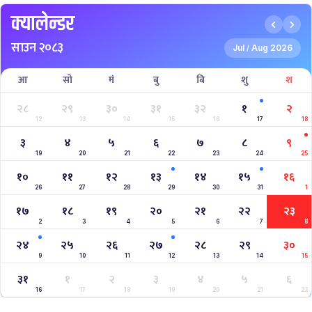
क्यालेन्डर
साउन २०८३
Jul
Aug 2026
/
आ
सो
मं
बु
बि
शु
श
२८
२९
३०
३१
३२
१
२
12
13
14
15
16
17
18
३
४
५
६
७
८
९
19
20
21
22
23
24
25
१०
११
१२
१३
१४
१५
१६
26
27
28
29
30
31
1
१७
१८
१९
२०
२१
२२
२३
2
3
4
5
6
7
8
२४
२५
२६
२७
२८
२९
३०
9
10
11
12
13
14
15
३१
१
२
३
४
५
६
16
17
18
19
20
21
22