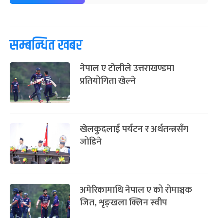
पूर्णिमा व्रत
७ महिना बाँकी
७
-
चैत्र ७, २०८३
Mar 21, 2027
आइत
सम्बन्धित खबर
फागुपूर्णिमा
७ महिना बाँकी
८
-
चैत्र ८, २०८३
Mar 22, 2027
सोम
नेपाल ए टोलीले उत्तराखण्डमा
प्रतियोगिता खेल्ने
खेलकुदलाई पर्यटन र अर्थतन्त्रसँग
जोडिने
अमेरिकामाथि नेपाल ए को रोमाञ्चक
जित, शृङ्खला क्लिन स्वीप