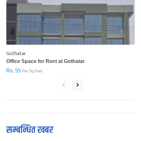
Gothatar
S
Office Space for Rent at Gothatar
H
Rs. 55
R
Per Sq.Feet
‹
›
सम्बन्धित खबर