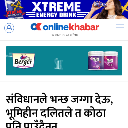
Skip
to
२३ साउन २०८३, शनिबार
content
संविधानले भन्छ जग्गा देऊ,
भूमिहीन दलितले त कोठा
पनि पाउँदैनन्