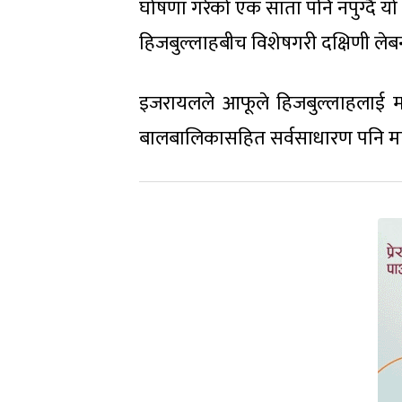
घोषणा गरेको एक साता पनि नपुग्दै य
हिजबुल्लाहबीच विशेषगरी दक्षिणी लेबन
इजरायलले आफूले हिजबुल्लाहलाई मा
बालबालिकासहित सर्वसाधारण पनि मार