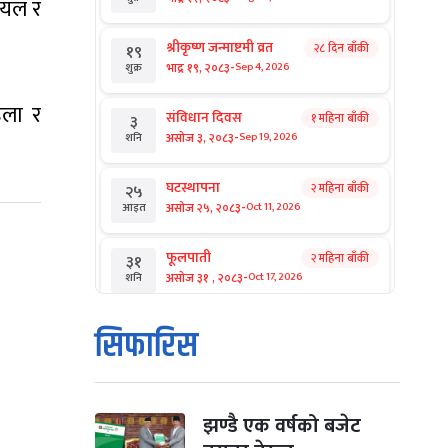
ायल र
श्रीकृष्ण जन्माष्टमी व्रत
२८ दिन बाँकी
१९
-
भाद्र १९, २०८३
Sep 4, 2026
शुक्र
िला र
संविधान दिवस
१ महिना बाँकी
३
-
असोज ३, २०८३
Sep 19, 2026
शनि
घटस्थापना
२ महिना बाँकी
२५
-
असोज २५, २०८३
Oct 11, 2026
आइत
फूलपाती
२ महिना बाँकी
३१
-
असोज ३१ , २०८३
Oct 17, 2026
शनि
कार्तिक सङ्क्रान्ति
२ महिना बाँकी
१
सिफारिस
-
कार्तिक १, २०८३
Oct 18, 2026
आइत
महानवमी
२ महिना बाँकी
३
-
कार्तिक ३, २०८३
Oct 20, 2026
मंगल
झण्डै एक वर्षको बजेट