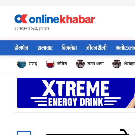
Skip
to
content
२२ साउन २०८३, शुक्रबार
होमपेज
समाचार
बिजनेस
जीवनशैली
मनोरञ्ज
संसद्
काँग्रेस
गगन थापा
शेरबहाद