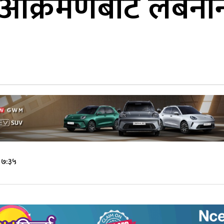
आक्रमणबाट लेबना
 ७:३५