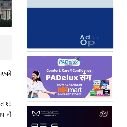
 भएको
ित १०
थप नौ