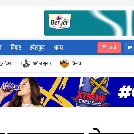
न
विचार
खेलकुद
अन्य
पात्रो
ुर देउवा
खगेन्द्र सुनार
तिब्बत