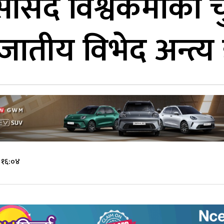
ंसद विश्वकर्माको 
जातीय विभेद अन्त्य 
 १६:०४