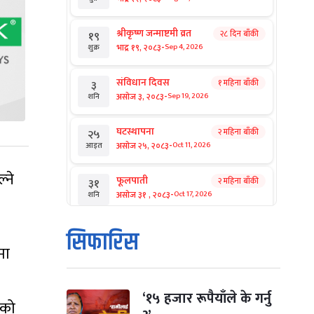
श्रीकृष्ण जन्माष्टमी व्रत
२८ दिन बाँकी
१९
-
भाद्र १९, २०८३
Sep 4, 2026
शुक्र
संविधान दिवस
१ महिना बाँकी
३
-
असोज ३, २०८३
Sep 19, 2026
शनि
घटस्थापना
२ महिना बाँकी
२५
-
असोज २५, २०८३
Oct 11, 2026
आइत
्ने
फूलपाती
२ महिना बाँकी
३१
-
असोज ३१ , २०८३
Oct 17, 2026
शनि
कार्तिक सङ्क्रान्ति
२ महिना बाँकी
१
सिफारिस
-
कार्तिक १, २०८३
Oct 18, 2026
आइत
मा
महानवमी
२ महिना बाँकी
३
-
कार्तिक ३, २०८३
Oct 20, 2026
मंगल
‘१५ हजार रूपैयाँले के गर्नु
ेको