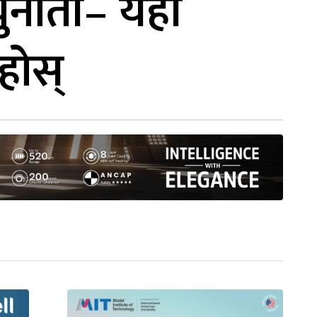
चुनौती– यही
होस्