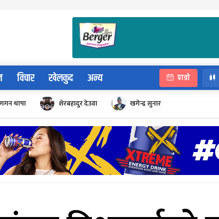
न
विचार
खेलकुद
अन्य
पात्रो
गगन थापा
शेरबहादुर देउवा
खगेन्द्र सुनार