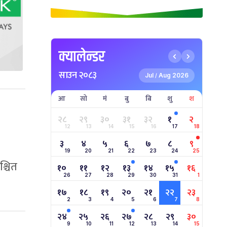
क्यालेन्डर
साउन २०८३
Jul
Aug 2026
/
आ
सो
मं
बु
बि
शु
श
२८
२९
३०
३१
३२
१
२
12
13
14
15
16
17
18
३
४
५
६
७
८
९
19
20
21
22
23
24
25
श्चित
१०
११
१२
१३
१४
१५
१६
26
27
28
29
30
31
1
१७
१८
१९
२०
२१
२२
२३
2
3
4
5
6
7
8
२४
२५
२६
२७
२८
२९
३०
9
10
11
12
13
14
15