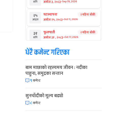
-
असोज ३, २०८३
Sep 19, 2026
शनि
घटस्थापना
२ महिना बाँकी
२५
-
असोज २५, २०८३
Oct 11, 2026
आइत
फूलपाती
२ महिना बाँकी
३१
-
असोज ३१ , २०८३
Oct 17, 2026
शनि
धेरै कमेन्ट गरिएका
कार्तिक सङ्क्रान्ति
२ महिना बाँकी
१
-
कार्तिक १, २०८३
Oct 18, 2026
आइत
बाम माछाको रहस्यमय जीवन : नदीका
महानवमी
२ महिना बाँकी
३
पाहुना, समुद्रका सन्तान
-
कार्तिक ३, २०८३
Oct 20, 2026
मंगल
९
कमेन्ट
विजयादशमी
२ महिना बाँकी
४
-
कार्तिक ४, २०८३
Oct 21, 2026
बुध
सुनचाँदीको मूल्य बढ्यो
८
कमेन्ट
पापा‌ङ्कुशा एकादशी व्रत
२ महिना बाँकी
५
-
कार्तिक ५, २०८३
Oct 22, 2026
बिहि