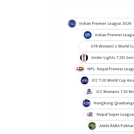
Indian Premier League 2026
Indian Premier Leagu
U19 Women\'s World C
Under Lights T20I Ser
NPL- Nepal Premier Leag
ICC T20 World Cup Asia
ICC Womens T20 Worl
Hongkong Quadrangul
Nepal Super League
AAHA RARA Pokhar