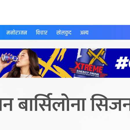
मनोरञ्जन
विचार
खेलकुद
अन्य
ियन बार्सिलोना सिज