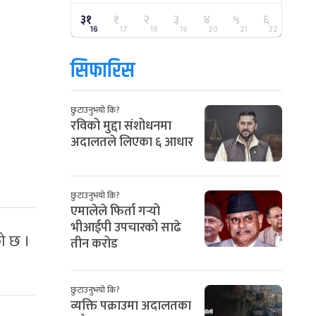
३१
१
२
३
४
५
६
16
17
18
19
20
21
22
सिफारिस
छुटाउनुभयो कि?
रविको मुद्दा संशोधनमा
अदालतले लिएका ६ आधार
छुटाउनुभयो कि?
एमालेले फिर्ता गर्‍यो
भीआईपी उपचारको साढे
ो छ ।
तीन करोड
छुटाउनुभयो कि?
व्यक्ति पक्राउमा अदालतका