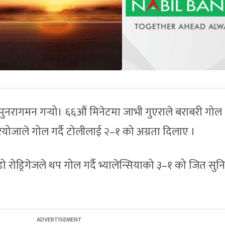
्ट पुनरागमन गर्‍यो। ६६औं मिनेटमा जाभी गुएराले बराबरी गोल
ियोजाले गोल गर्दै टोलीलाई २–१ को अग्रता दिलाए ।
 रोड्रिगेजले थप गोल गर्दै भ्यालेन्सियाको ३–१ को जित सुनि