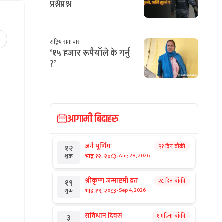
प्रश्नैप्रश्न
राष्ट्रिय समाचार
‘१५ हजार रूपैयाँले के गर्नु
?’
आगामी बिदाहरु
जनै पूर्णिमा
२१ दिन बाँकी
१२
-
भाद्र १२, २०८३
Aug 28, 2026
शुक्र
श्रीकृष्ण जन्माष्टमी व्रत
२८ दिन बाँकी
१९
-
भाद्र १९, २०८३
Sep 4, 2026
शुक्र
संविधान दिवस
१ महिना बाँकी
३