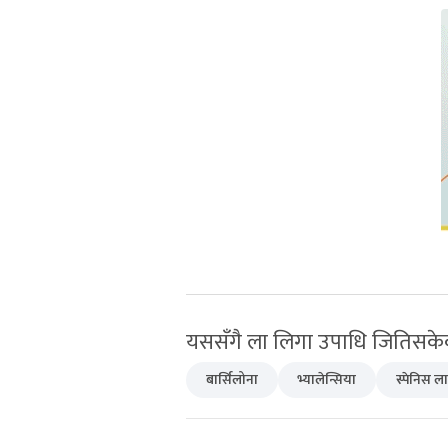
यससँगै ला लिगा उपाधि जितिसकेको
बार्सिलोना
भ्यालेन्सिया
स्पेनिस ल