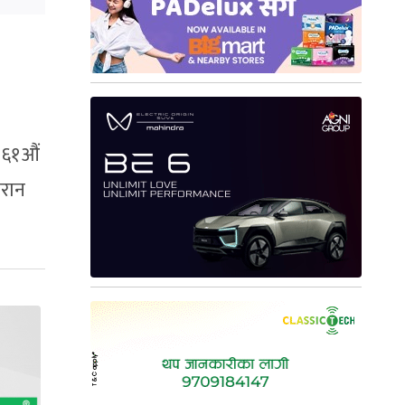
 ६१औं
ेरान