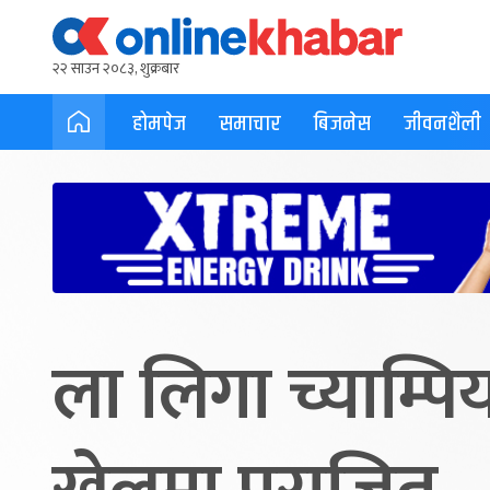
२२ साउन २०८३, शुक्रबार
होमपेज
समाचार
बिजनेस
जीवनशैली
ला लिगा च्याम्प