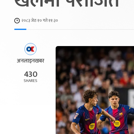
खेलमा पराजित
२०८३ जेठ १० गते ११:३०
अनलाइनखबर
430
SHARES