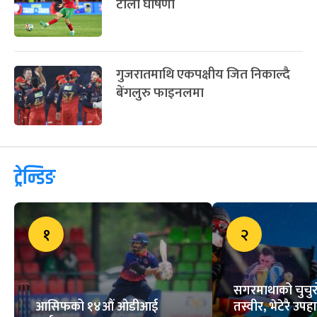
टोली घोषणा
गुजरातमाथि एकपक्षीय जित निकाल्दै
बेंगलुरु फाइनलमा
ट्रेन्डिङ
१
२
सगरमाथाको चुचुरो
आसिफको १४औं ओडीआई
तस्वीर, भेटेरै उपहा