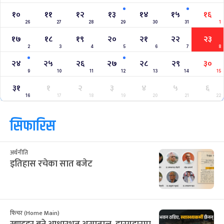
१०
११
१२
१३
१४
१५
१६
26
27
28
29
30
31
1
१७
१८
१९
२०
२१
२२
२३
2
3
4
5
6
7
8
२४
२५
२६
२७
२८
२९
३०
9
10
11
12
13
14
15
३१
१
२
३
४
५
६
16
17
18
19
20
21
22
सिफारिस
अर्थनीति
इतिहास रचेका सात बजेट
फिचर (Home Main)