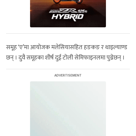
समूह ‘ए’मा आयोजक मलेसियासहित हङकङ र थाइल्याण्ड
छन् । दुवै समूहका शीर्ष दुई टोली सेमिफाइनलमा पुग्नेछन् ।