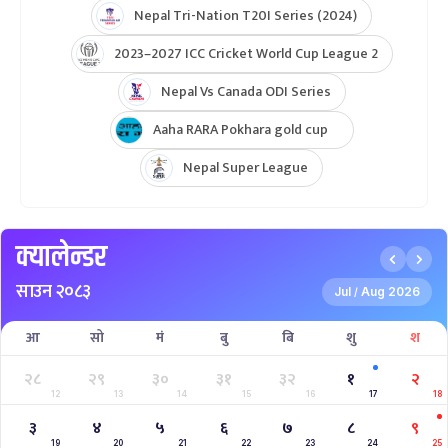
Nepal Tri-Nation T20I Series (2024)
2023–2027 ICC Cricket World Cup League 2
Nepal Vs Canada ODI Series
Aaha RARA Pokhara gold cup
Nepal Super League
क्यालेन्डर
साउन २०८३
Jul
Aug 2026
/
आ
सो
मं
बु
बि
शु
श
२८
२९
३०
३१
३२
१
२
12
13
14
15
16
17
18
३
४
५
६
७
८
९
19
20
21
22
23
24
25