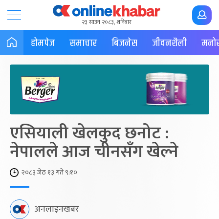
२३ साउन २०८३, शनिबार
होमपेज
समाचार
बिजनेस
जीवनशैली
मनोर
एसियाली खेलकुद छनोट :
नेपालले आज चीनसँग खेल्ने
२०८३ जेठ १३ गते ९:१०
अनलाइनखबर