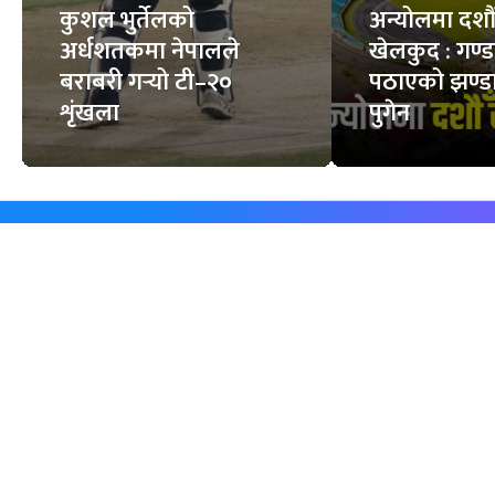
कुशल भुर्तेलको
अन्योलमा दशौँ र
अर्धशतकमा नेपालले
खेलकुद : गण्
बराबरी गर्‍यो टी–२०
पठाएको झण्डा
शृंखला
पुगेन
समाचार
विजनेस
समाज
बजार
विचार/ब्लग
पर्यटन
साहित्य
रोजगार
अन्तर्वार्ता
बैँक / वित्त
खेलकुद़़
अटो
जीवनशैली/स्वास्थ्य
सूचना-प्रविधि
प्रवास