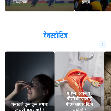
अर्धशतक
इच्छा
वेबस्टोरिज
महिला स्वास्थ्य :
पीसीओएसलाई
तनावले कुन कुन अंगमा
पीएमओएस किन
कसरी असर गर्छ ?
भनियो ?