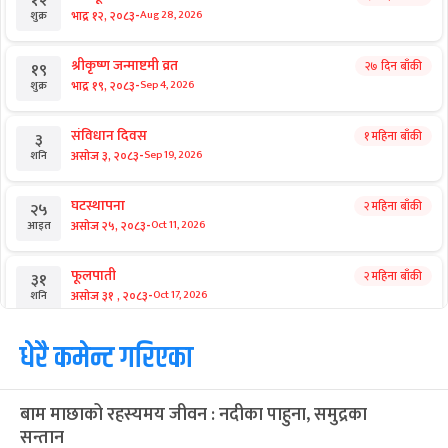
१२
-
भाद्र १२, २०८३
Aug 28, 2026
शुक्र
श्रीकृष्ण जन्माष्टमी व्रत
२७ दिन बाँकी
१९
-
भाद्र १९, २०८३
Sep 4, 2026
शुक्र
संविधान दिवस
१ महिना बाँकी
३
-
असोज ३, २०८३
Sep 19, 2026
शनि
घटस्थापना
२ महिना बाँकी
२५
-
असोज २५, २०८३
Oct 11, 2026
आइत
फूलपाती
२ महिना बाँकी
३१
-
असोज ३१ , २०८३
Oct 17, 2026
शनि
कार्तिक सङ्क्रान्ति
धेरै कमेन्ट गरिएका
२ महिना बाँकी
१
-
कार्तिक १, २०८३
Oct 18, 2026
आइत
बाम माछाको रहस्यमय जीवन : नदीका पाहुना, समुद्रका
महानवमी
२ महिना बाँकी
३
सन्तान
-
कार्तिक ३, २०८३
Oct 20, 2026
मंगल