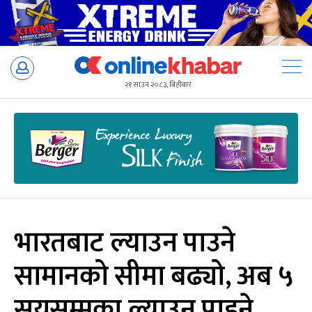
Skip
to
२१ साउन २०८३, बिहीबार
content
भारतबाट ल्याउन पाउने
सामानको सीमा बढ्यो, अब ५
सयसम्मका ल्याउन पाइने