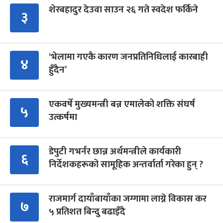
शेरबहादुर देउवा साउन २६ गते स्वदेश फर्किने
३
‘भेलामा गएकै कारण जनप्रतिनिधिलाई कारबाही
४
हुँदैन’
एकवर्षे मुख्यमन्त्री बन्न एमालेको शक्ति संघर्ष
५
उत्कर्षमा
डेपुटी गभर्नर छान्न अर्थमन्त्रीले कार्यकारी
६
निर्देशकहरूको सामूहिक अन्तर्वार्ता गरेका हुन् ?
राजमार्ग दायाँबायाँका जग्गामा लाग्ने विकास कर
७
५ प्रतिशत बिन्दु बढाइँदै