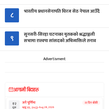
भारतीय प्रधानसेनापति धिरज सेठ नेपाल आउँदै
८
सुनसरी-सिरहा घटनाका मृतकको श्रद्धाञ्जली
९
सभामा रास्वपा सांसदको अभिव्यक्तिले तनाव
Advertisment
आगामी बिदाहरु
जनै पूर्णिमा
२२ दिन बाँकी
१२
-
भाद्र १२, २०८३
Aug 28, 2026
शुक्र