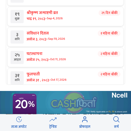
श्रीकृष्ण जन्माष्टमी व्रत
२९ दिन बाँकी
१९
-
भाद्र १९, २०८३
Sep 4, 2026
शुक्र
संविधान दिवस
१ महिना बाँकी
३
-
असोज ३, २०८३
Sep 19, 2026
शनि
घटस्थापना
२ महिना बाँकी
२५
-
असोज २५, २०८३
Oct 11, 2026
आइत
फूलपाती
२ महिना बाँकी
३१
-
असोज ३१ , २०८३
Oct 17, 2026
शनि
कार्तिक सङ्क्रान्ति
२ महिना बाँकी
१
सिफारिस
-
कार्तिक १, २०८३
Oct 18, 2026
आइत
दिल्लीले के पढ्यो, काठमाडौंले के बुझ्ने
महानवमी
२ महिना बाँकी
३
-
?
कार्तिक ३, २०८३
Oct 20, 2026
मंगल
ताजा अपडेट
ट्रेन्डिङ
प्रोफाइल
सर्च