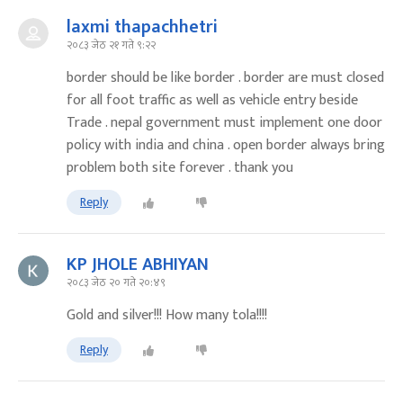
laxmi thapachhetri
२०८३ जेठ २१ गते ९:२२
border should be like border . border are must closed
for all foot traffic as well as vehicle entry beside
Trade . nepal government must implement one door
policy with india and china . open border always bring
problem both site forever . thank you
Reply
KP JHOLE ABHIYAN
२०८३ जेठ २० गते २०:४९
Gold and silver!!! How many tola!!!!
Reply