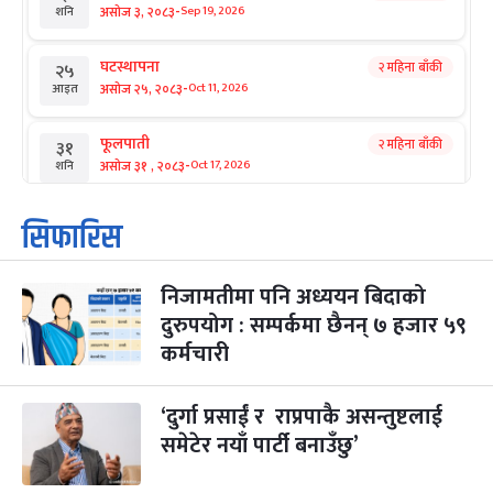
-
असोज ३, २०८३
Sep 19, 2026
शनि
घटस्थापना
२ महिना बाँकी
२५
-
असोज २५, २०८३
Oct 11, 2026
आइत
फूलपाती
२ महिना बाँकी
३१
-
असोज ३१ , २०८३
Oct 17, 2026
शनि
कार्तिक सङ्क्रान्ति
२ महिना बाँकी
१
सिफारिस
-
कार्तिक १, २०८३
Oct 18, 2026
आइत
निजामतीमा पनि अध्ययन बिदाको
महानवमी
२ महिना बाँकी
३
-
दुरुपयोग : सम्पर्कमा छैनन् ७ हजार ५९
कार्तिक ३, २०८३
Oct 20, 2026
मंगल
कर्मचारी
विजयादशमी
२ महिना बाँकी
४
-
कार्तिक ४, २०८३
Oct 21, 2026
बुध
‘दुर्गा प्रसाईं र राप्रपाकै असन्तुष्टलाई
समेटेर नयाँ पार्टी बनाउँछु’
पापा‌ङ्कुशा एकादशी व्रत
२ महिना बाँकी
५
-
कार्तिक ५, २०८३
Oct 22, 2026
बिहि