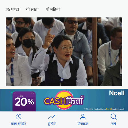
२४ घण्टा
यो साता
यो महिना
सीटीईभीटीको कार्यालयमा करार र ज्यालादारी
कर्मचारीको घेराउ (तस्वीरहरू)
ताजा अपडेट
ट्रेन्डिङ
प्रोफाइल
सर्च