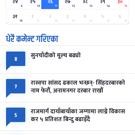
२४
२५
२६
२७
२८
२९
३०
9
10
11
12
13
14
15
ग्याल्पो ल्होसार
७ महिना बाँकी
२५
३१
१
२
३
४
५
६
-
फाल्गुन २५, २०८३
Mar 9, 2027
मंगल
16
17
18
19
20
21
22
पूर्णिमा व्रत
७ महिना बाँकी
७
धेरै कमेन्ट गरिएका
-
चैत्र ७, २०८३
Mar 21, 2027
आइत
सुनचाँदीको मूल्य बढ्यो
फागुपूर्णिमा
७ महिना बाँकी
८
८
-
चैत्र ८, २०८३
Mar 22, 2027
सोम
रास्वपा सांसद ढकाल भन्छन्- सिंहदरबारको
७
नाम फेरौं, अनामनगर दरबार राखौं
राजमार्ग दायाँबायाँका जग्गामा लाग्ने विकास
५
कर ५ प्रतिशत बिन्दु बढाइँदै