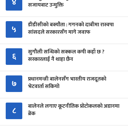
४
सजायबाट उन्मुक्ति
डीडीसीको बक्यौता : गगनको दाबीमा रास्वपा
५
सांसदले सरकारसँग मागे जवाफ
सुगौली सन्धिको सक्कल कपी कहाँ छ ?
६
सरकारलाई नै थाहा छैन
प्रधानमन्त्री बालेनसँग भारतीय राजदूतको
७
भेटवार्ता सकियो
बालेनले लगाए कूटनीतिक प्रोटोकलको अडानमा
८
ब्रेक