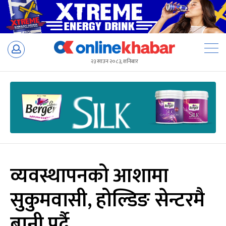
Skip
to
२३ साउन २०८३, शनिबार
content
व्यवस्थापनको आशामा
सुकुमवासी, होल्डिङ सेन्टरमै
बानी पर्दै