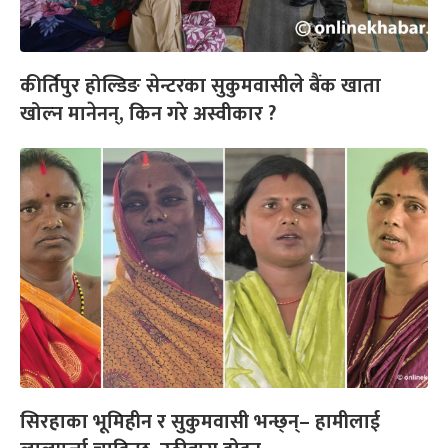
कीर्तिपुर होल्डिङ सेन्टरका सुकुमवासीले बैंक खाता
खोल्न मानेनन्, किन गरे अस्वीकार ?
सिरहाका भूमिहीन र सुकुमवासी भन्छ्न्– हामीलाई