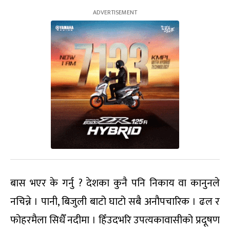
बास भएर के गर्नु ? देशका कुनै पनि निकाय वा कानुनले
नचिन्ने । पानी, बिजुली बाटो घाटो सबै अनौपचारिक । ढल र
फोहरमैला सिधैँ नदीमा । हिँउदभरि उपत्यकावासीको प्रदूषण