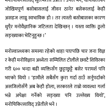
मनोचिकित्साविद् सुलभराज उप्रेती । उनले भने, ‘थापाथलीको
जोखिमपूर्ण बसोबासलाई जीवन ठानेर बसेकालाई केही
असहज लाग्नु स्वभाविक हो । तर त्यस्तो बसोबासका कारण
थुपै्र मनोवैज्ञानिक जटिलता देखिन्छन् । यस्ता व्यक्ति ठूलो
सङ्ख्याका भेटिनुहुन्छ ।’
मनोस्वास्थ्यका समस्या रहेको थाहा पाएपछि चार जना विज्ञ
र केही मनोविज्ञान अध्येता सम्मिलित टोलीले छवटै शिविरका
गरी ६०० भन्दा बढी व्यक्तिसँग छुट्टाछुट्टै बसेर परामर्श पनि
भएको थियो । ‘हामीले सबैसँग कुरा गर्दा ठाउँ सर्नुपर्दाको
असजिलोसँगै अब केही होला, सरकारले राम्रो व्यवस्था गर्ला
भन्ने अपेक्षा गर्नेको सङ्ख्या पनि उल्लेख्य थियो’,
मनोचिकित्साविद् उप्रेतीले भने ।