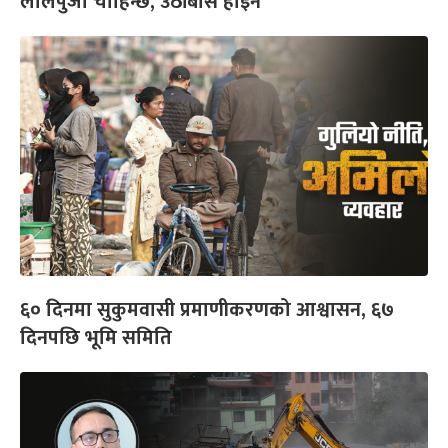
लालपुर्जा चाहिन्छ, उठीबास होइन
६० दिनमा सुकुमवासी प्रमाणीकरणको आश्वासन, ६७
दिनपछि भूमि समिति