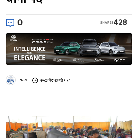
0
428
SHARES
रासस
२०८३ जेठ २३ गते ९:५०