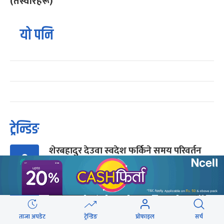
(तस्वीरहरू)
यो पनि
ट्रेन्डिङ
शेरबहादुर देउवा स्वदेश फर्किने समय परिवर्तन
१
बालेनलाई मनीष झाको जवाफ : महान जनादेश
२
पाएको सरकार एक्लो छैन
ताजा अपडेट
ट्रेन्डिङ
प्रोफाइल
सर्च