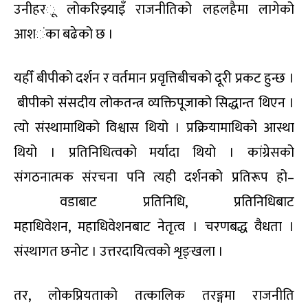
उनीहर
ू
लोकरिझ्या
इँ
राजनीतिको लहलहैमा लागेको
आश
ं
का बढेको छ ।
यहीँ
बी
पीको दर्शन र वर्तमान प्रवृत्तिबीचको दूरी प्रकट हुन्छ ।
बी
पीको संसदीय लोकत
न्त्र
व्य
क्ति
पूजाको सिद्धान्त थिएन ।
त्यो संस्थामाथिको विश्वास थियो । प्रक्रियामाथिको आस्था
थियो । प्रतिनिधित्वको मर्यादा थियो । कांग्रेसको
संगठनात्मक संरचना पनि त्यही दर्शनको प्रतिरूप हो
–
वडाबाट प्रतिनिधि
,
प्रतिनिधिबाट
महाधिवेशन
,
महाधिवेशनबाट नेतृत्व । चरणबद्ध वैधता ।
संस्थागत छनोट । उत्तरदायित्वको शृङ्खला ।
तर
,
लोकप्रियताको तत्कालिक तरङ्गमा राजनीति