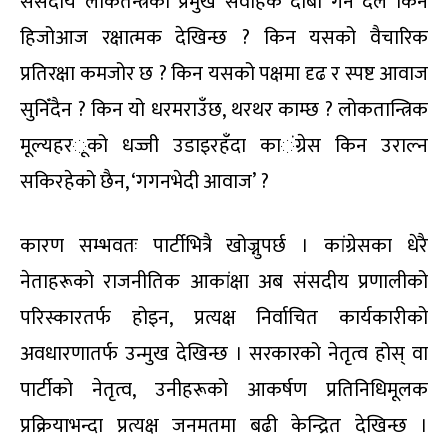
संसदीय लोकतन्त्रको प्रमुख संवाहक दाबी गर्ने दल किन
हिजोआज रक्षात्मक देखिन्छ
?
किन यसको वैचारिक
प्रतिरक्षा कमजोर छ
?
किन यसको पक्षमा दृढ र स्पष्ट आवाज
सुनिँदैन
?
किन यो धरमराउँछ
,
थरथर काम्छ
?
लोकतान्त्रिक
मूल्यहर
ू
को धज्जी उडाइरहँदा का
ं
ग्रेस किन उराल्न
सकिरहेको छैन
, ‘
गगनभेदी आवाज’
?
कारण सम्भवतः पार्टीभित्रै खोज्नुपर्छ । कांग्रेसका धेरै
नेताहरूको राजनीतिक आकांक्षा अब संसदीय प्रणालीको
परि
स्कार
तर्फ होइन
,
प्रत्यक्ष निर्वाचित कार्यकारीको
अवधारणातर्फ उन्मुख देखिन्छ । सरकारको नेतृत्व होस् वा
पार्टीको नेतृत्व
,
उनीहरूको आकर्षण प्रतिनिधिमूलक
प्रक्रियाभन्दा प्रत्यक्ष जनमतमा बढी केन्द्रित देखिन्छ ।