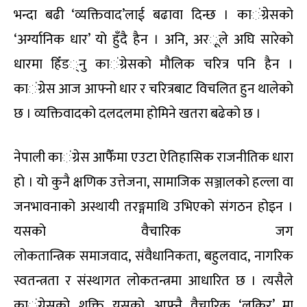
भन्दा बढी ‘व्यक्तिवाद’लाई बढावा दिन्छ । का
ं
ग्रेसको
‘अर्ग्यानिक धार’ यो हुँदै हैन । अनि
,
अर
ू
ले अघि सारेको
धारमा हिँड
्
नु का
ं
ग्रेसको मौलिक चरित्र पनि हैन ।
का
ं
ग्रेस आज आफ्नो धार र चरित्रबाट
वि
चलित हुन थालेको
छ । व्य
क्ति
वादको दलदलमा होमिने खतरा बढेको छ ।
नेपाली का
ं
ग्रेस आफैँमा एउटा ऐतिहासिक राजनीतिक धारा
हो । यो कुनै क्षणिक उत्तेजना
,
सामाजिक सञ्जालको हल्ला वा
जनभावनाको अस्थायी तरङ्गमाथि उभिएको संगठन होइन ।
यसको वैचारिक जग
लोकता
न्त्रिक
समाजवाद
,
संवैधानिकता
,
बहुलवाद
,
नागरिक
स्वतन्त्रता र संस्थागत लोकतन्त्रमा आधारित छ । त्यसैले
का
ं
ग्रेसको श
क्ति
यसको आफ्नै वैचारिक ‘लकिर’ मा