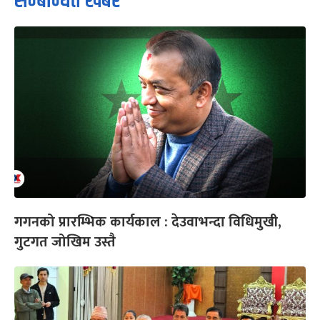
सम्बन्धित खबर
गगनको प्रारम्भिक कार्यकाल : देउवाभन्दा विधिमुखी,
गुटगत जोखिम उस्तै