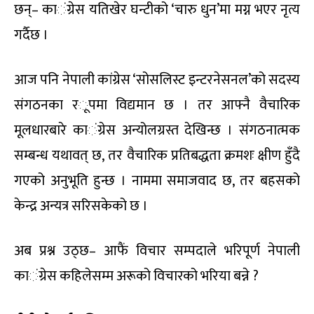
छन्
–
का
ं
ग्रेस यतिखेर घन्टीको ‘चारु धुन’मा मग्न भएर नृत्य
गर्दैछ ।
आज पनि नेपाली कांग्रेस ‘सोसलिस्ट इन्टरनेसनल’को सदस्य
संगठनका र
ू
पमा विद्यमान छ
।
तर आफ्नै वैचारिक
मूलधारबारे का
ं
ग्रेस अन्योलग्रस्त देखिन्छ । संगठनात्मक
सम्बन्ध यथावत् छ
,
तर वैचारिक प्रतिबद्धता क्रमशः क्षीण हुँदै
गएको अनुभूति हुन्छ । नाममा समाजवाद छ
,
तर बहसको
केन्द्र अन्यत्र सरिसकेको छ ।
अब प्रश्न उठ्छ– आफैं विचार सम्पदाले भरिपूर्ण नेपाली
का
ं
ग्रेस कहिलेसम्म
अरू
को विचारको भरिया बन्ने
?