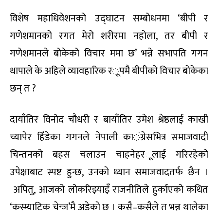
विशेष महाधिवेशनको उद्घाटन सम्बोधनमा ‘बीपी र
गणेशमानको रगत मेरो शरीरमा नहोला
,
तर
बीपी
र
गणेशमानले बोकेको विचार ममा छ’ भन्ने सभापति गगन
थापाले के अहिले व्यावहारिक र
ू
पमै
बी
पीको विचार बोकेका
छन् त
?
दायाँतिर विनोद चौधरी र बायाँतिर उमेश श्रेष्ठलाई काखी
च्यापेर हिँडेका गगनले नेपाली का
ं
ग्रेसभित्र समाजवादी
चिन्तनको बहस चलाउन चाहनेहर
ू
लाई गरिरहेको
उपेक्षाबाट स्पष्ट हुन्छ
,
उनको ध्यान समाजवादतर्फ छैन
।
अपितु
,
आजको लोकरिझ्या
इँ
राजनीतिले हुर्काएको कथित
‘कस्म्याटिक चेन्ज’मै अडेको छ । कसै–कसैले त भन्न थालेका