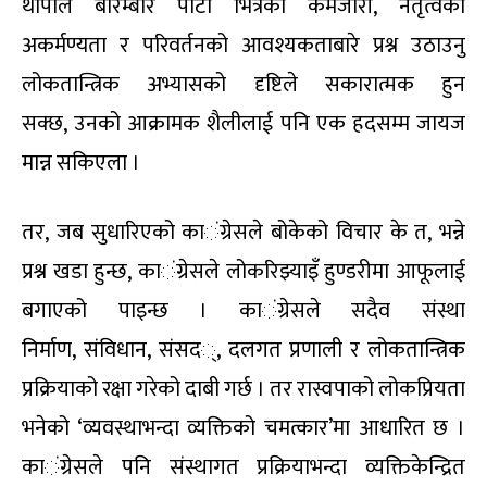
थापाले बारम्बार पार्टी
भित्रको कमजोरी
,
नेतृत्वको
अकर्मण्यता र परिवर्तनको आवश्यकताबारे प्रश्न उठाउनु
लोकतान्त्रिक अभ्यासको दृष्टिले सकारात्मक हुन
सक्छ
,
उनको आक्रामक शैलीलाई पनि एक हदसम्म जायज
मान्न सकिएला ।
तर
,
जब सुधारिएको का
ं
ग्रेसले बोकेको विचार के त
,
भन्ने
प्रश्न खडा हुन्छ
,
का
ं
ग्रेसले लोकरिझ्या
इँ
हुण्डरीमा आफूलाई
बगाएको पाइन्छ । का
ं
ग्रेस
ले
सदैव संस्था
निर्माण
,
संविधान
,
संसद
्
,
दलगत प्रणाली र लोकतान्त्रिक
प्रक्रियाको रक्षा गरेको दाबी गर्छ । तर रास्वपाको लोकप्रियता
भनेको ‘व्यवस्थाभन्दा व्यक्तिको चमत्कार’मा आधारित छ ।
का
ं
ग्रेसले पनि संस्थागत प्रक्रियाभन्दा व्यक्तिकेन्द्रित