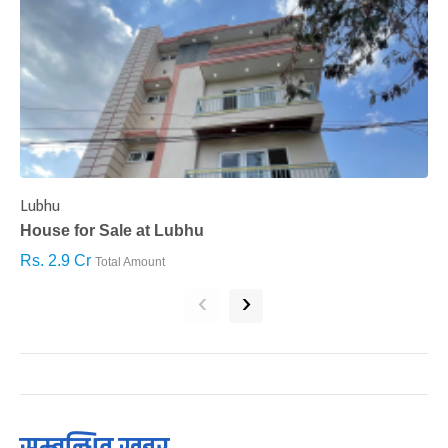
Lubhu
C
House for Sale at Lubhu
H
Rs. 2.9 Cr
R
Total Amount
‹
›