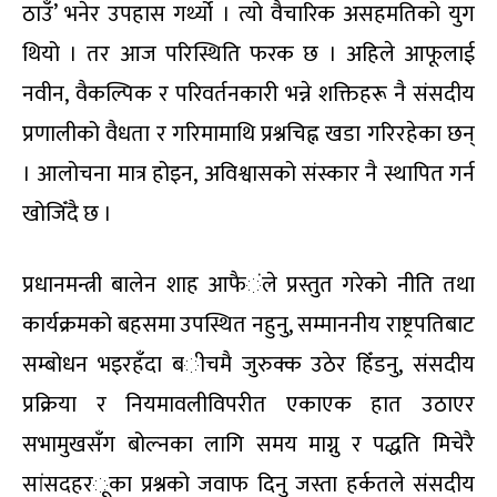
ठाउँ’ भनेर उपहास गर्थ्यो । त्यो वैचारिक असहमतिको युग
थियो । तर आज परिस्थिति फरक छ । अहिले आफूलाई
नवीन
,
वैकल्पिक र परिवर्तनकारी भन्ने शक्तिहरू नै संसदीय
प्रणालीको वैधता र गरिमामाथि प्रश्नचिह्न खडा गरिरहेका छन्
। आलोचना मात्र होइन
,
अविश्वासको संस्कार नै स्थापित गर्न
खोजिँदै
छ ।
प्रधानमन्त्री बालेन शाह आफै
ं
ले प्रस्तुत गरेको नीति तथा
कार्यक्रमको बहसमा उपस्थित नहुनु
,
सम्माननीय राष्ट्रपतिबाट
सम्बोधन भइरहँदा ब
ी
चमै जुरुक्क उठेर हिँडनु
,
संसदीय
प्र
क्रिया
र नियमावलीविपरीत एकाएक हात उठाएर
सभामुखसँग बोल्नका लागि समय माग्नु र पद्धति मिचेरै
सांस
द
हर
ू
का प्रश्नको जवाफ दिनु
जस्ता हर्कतले संसदीय