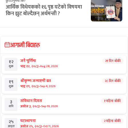
छुटाउनुभयो कि?
आर्थिक विधेयकको १६ पृष्ठ घटेको विषयमा
किन झुट बोल्दैछन् अर्थमन्त्री ?
आगामी बिदाहरु
जनै पूर्णिमा
२१ दिन बाँकी
१२
-
भाद्र १२, २०८३
Aug 28, 2026
शुक्र
श्रीकृष्ण जन्माष्टमी व्रत
२८ दिन बाँकी
१९
-
भाद्र १९, २०८३
Sep 4, 2026
शुक्र
संविधान दिवस
१ महिना बाँकी
३
-
असोज ३, २०८३
Sep 19, 2026
शनि
घटस्थापना
२ महिना बाँकी
२५
-
असोज २५, २०८३
Oct 11, 2026
आइत