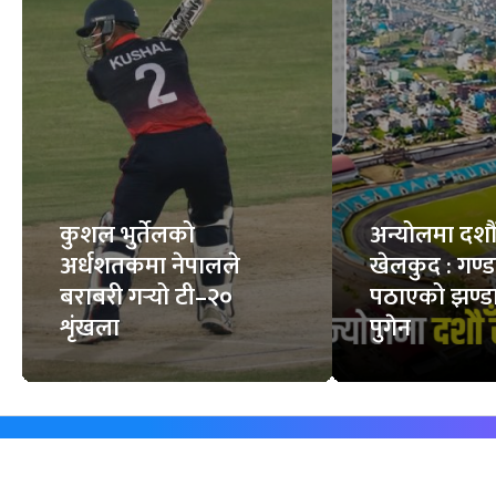
कुशल भुर्तेलको
अन्योलमा दशौँ र
अर्धशतकमा नेपालले
खेलकुद : गण्
बराबरी गर्‍यो टी–२०
पठाएको झण्डा
शृंखला
पुगेन
समाचार
विजनेस