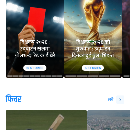
विश्वकप २०२६ :
विश्वकप २०२६ को
उद्घाटन खेलमा
सुरुवात : उद्घाटन
गोलभन्दा रेड कार्ड धेरै
दिनका दुई ठूला भिडन्त
10
STORIES
5
STORIES
फिचर
सबै