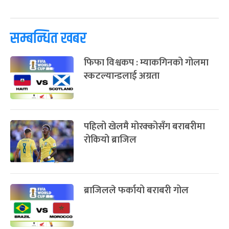
पूर्णिमा व्रत
७ महिना बाँकी
७
-
चैत्र ७, २०८३
Mar 21, 2027
आइत
सम्बन्धित खबर
फागुपूर्णिमा
७ महिना बाँकी
८
फिफा विश्वकप : म्याकगिनको गोलमा
-
चैत्र ८, २०८३
Mar 22, 2027
सोम
स्कटल्यान्डलाई अग्रता
पहिलो खेलमै मोरक्कोसँग बराबरीमा
रोकियो ब्राजिल
ब्राजिलले फर्कायो बराबरी गोल