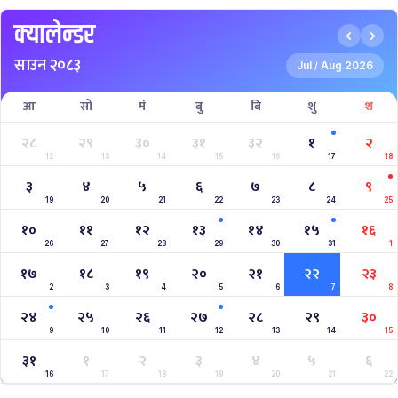
क्यालेन्डर
साउन २०८३
Jul
Aug 2026
/
आ
सो
मं
बु
बि
शु
श
२८
२९
३०
३१
३२
१
२
12
13
14
15
16
17
18
३
४
५
६
७
८
९
19
20
21
22
23
24
25
१०
११
१२
१३
१४
१५
१६
26
27
28
29
30
31
1
१७
१८
१९
२०
२१
२२
२३
2
3
4
5
6
7
8
२४
२५
२६
२७
२८
२९
३०
9
10
11
12
13
14
15
३१
१
२
३
४
५
६
16
17
18
19
20
21
22