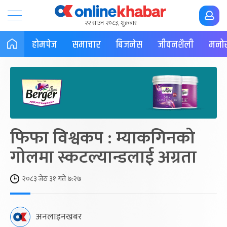
२२ साउन २०८३, शुक्रबार
होमपेज
समाचार
बिजनेस
जीवनशैली
मनोर
फिफा विश्वकप : म्याकगिनको
गोलमा स्कटल्यान्डलाई अग्रता
२०८३ जेठ ३१ गते ७:२७
अनलाइनखबर