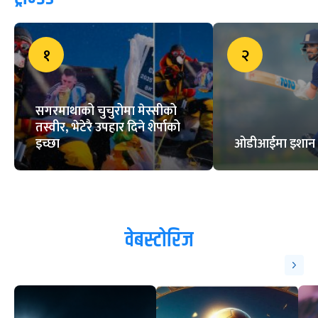
१
२
सगरमाथाको चुचुरोमा मेस्सीको
तस्वीर, भेटेरै उपहार दिने शेर्पाको
इच्छा
ओडीआईमा इशान पाण
वेबस्टोरिज