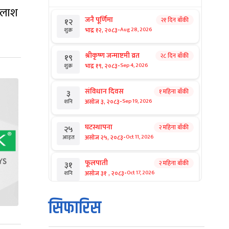
कैलाश
जनै पूर्णिमा
२१ दिन बाँकी
१२
-
भाद्र १२, २०८३
Aug 28, 2026
शुक्र
श्रीकृष्ण जन्माष्टमी व्रत
२८ दिन बाँकी
१९
-
भाद्र १९, २०८३
Sep 4, 2026
शुक्र
संविधान दिवस
१ महिना बाँकी
३
-
असोज ३, २०८३
Sep 19, 2026
शनि
घटस्थापना
२ महिना बाँकी
२५
-
असोज २५, २०८३
Oct 11, 2026
आइत
फूलपाती
२ महिना बाँकी
३१
-
असोज ३१ , २०८३
Oct 17, 2026
शनि
कार्तिक सङ्क्रान्ति
२ महिना बाँकी
१
सिफारिस
-
कार्तिक १, २०८३
Oct 18, 2026
आइत