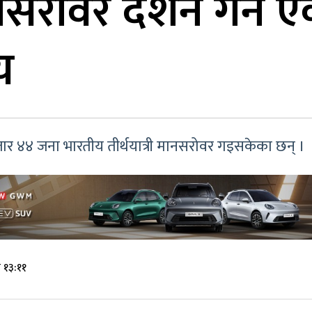
 मानसरोवर दर्शन गर्
य
जार ४४ जना भारतीय तीर्थयात्री मानसरोवर गइसकेका छन् ।
 १३:११