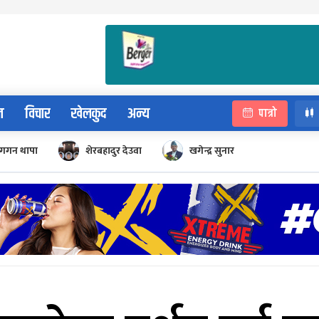
न
विचार
खेलकुद
अन्य
पात्रो
गगन थापा
शेरबहादुर देउवा
खगेन्द्र सुनार