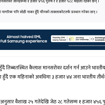
नसरोवर जानेहरूमा १ हजार ४५६ पुरुष र १ हजार ५८८ महिला रहेका छन् ।
नागरिक पनि सोही नाका हुँदै चीनको ताक्लाकोटतर्फ प्रस्थान गरेका छन् ।
ा हुँदै तिब्बतस्थित कैलाश मानसरोवर दर्शन गर्न आउने भारती
म्ला हुँदै एक महिनाको अवधिमा ३ हजार ४४ जना भारतीय तीर्थया
कअनुसार वैशाख २५ गतेदेखि जेठ २८ गतेसम्म १ हजार ४५६ पु