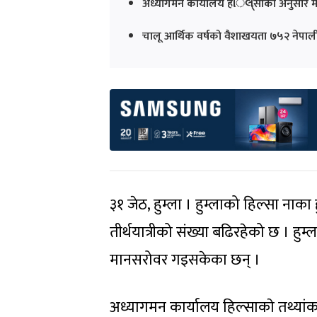
अध्यागमन कार्यालय हિલ્साका अनुसार मा
चालू आर्थिक वर्षको वैशाखयता ७५२ नेपाली 
३१ जेठ, हुम्ला । हुम्लाको हिल्सा नाक
तीर्थयात्रीको संख्या बढिरहेको छ । हु
मानसरोवर गइसकेका छन् ।
अध्यागमन कार्यालय हिल्साकाे तथ्यां