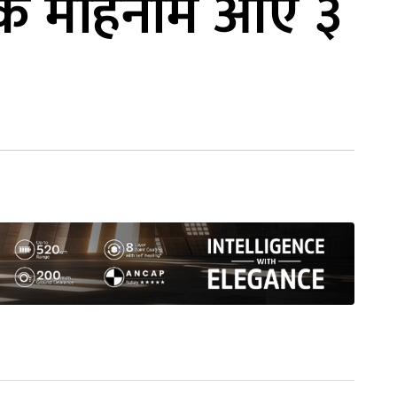
न एक महिनामै आए ३