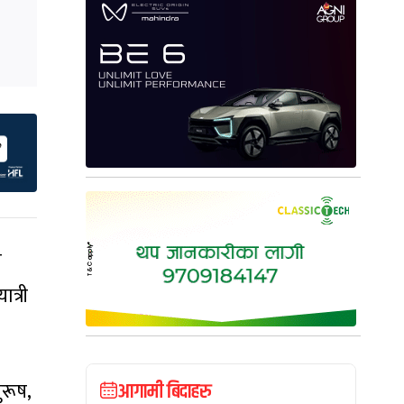
य
त्री
रूष,
आगामी बिदाहरु