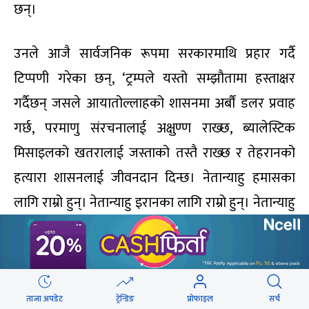
छन्।
उनले आजै सार्वजनिक रूपमा सरकारमाथि प्रहार गर्दै
टिप्पणी गरेका छन्, ‘ट्रम्पले यस्तो सम्झौतामा हस्ताक्षर
गर्दैछन् जसले आयातोल्लाहको शासनमा अर्बौं डलर प्रवाह
गर्छ, परमाणु संरचनालाई अक्षुण्ण राख्छ, ब्यालेस्टिक
मिसाइलको खतरालाई जस्ताको तस्तै राख्छ र तेहरानको
हत्यारा शासनलाई जीवनदान दिन्छ। नेतान्याहु हमासका
लागि राम्रो हुन्। नेतान्याहु इरानका लागि राम्रो हुन्। नेतान्याहु
हिजबुल्लाहका लागि राम्रो हुन्। तर नेतान्याहु इजरायलका
लागि राम्रो होइनन्।’
यसरी इजरायलको वर्तमान सत्तापक्ष र विपक्ष दुवैले ट्रम्प-
ताजा अपडेट
ट्रेन्डिङ
प्रोफाइल
सर्च