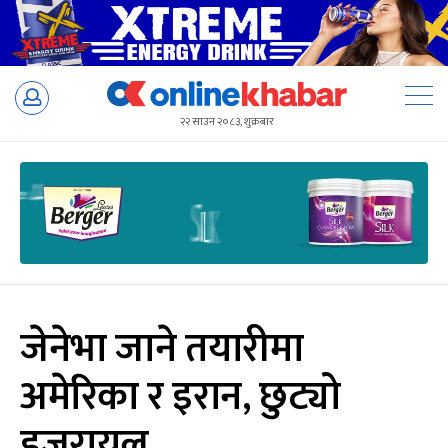
Skip
to
२२ साउन २०८३, शुक्रबार
content
जेनेभा जाने तयारीमा
अमेरिका र इरान, छुट्यो
इजरायल