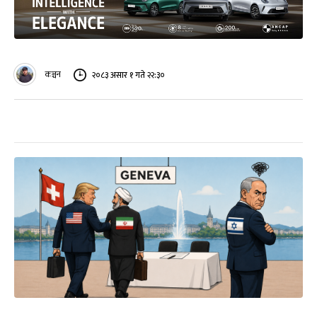
कञ्चन
२०८३ असार १ गते २२:३०