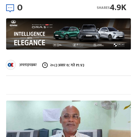
0
4.9K
SHARES
अनलाइनखबर
२०८३ असार १८ गते १९:४३