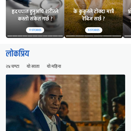
हृदयघात हुनुअघि शरीरले
के कुकुरले टोक्दा मात्रै
प
कस्तो संकेत गर्छ ?
रेबिज सर्छ ?
11
STORIES
6
STORIES
लोकप्रिय
२४ घण्टा
यो साता
यो महिना