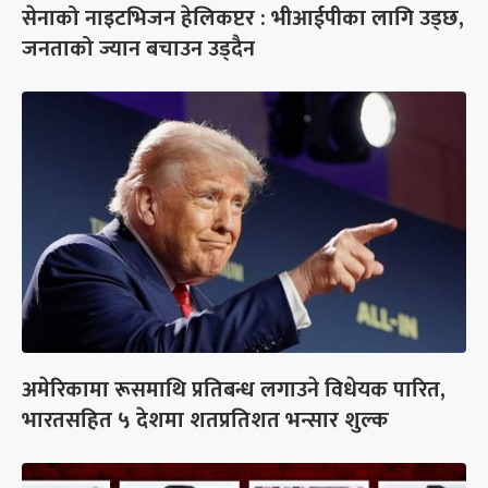
सेनाको नाइटभिजन हेलिकप्टर : भीआईपीका लागि उड्छ,
जनताको ज्यान बचाउन उड्दैन
अमेरिकामा रूसमाथि प्रतिबन्ध लगाउने विधेयक पारित,
भारतसहित ५ देशमा शतप्रतिशत भन्सार शुल्क