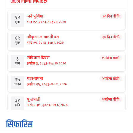
आगामी बिदाहरु
जनै पूर्णिमा
२० दिन बाँकी
१२
-
भाद्र १२, २०८३
Aug 28, 2026
शुक्र
श्रीकृष्ण जन्माष्टमी व्रत
२७ दिन बाँकी
१९
-
भाद्र १९, २०८३
Sep 4, 2026
शुक्र
संविधान दिवस
१ महिना बाँकी
३
-
असोज ३, २०८३
Sep 19, 2026
शनि
घटस्थापना
२ महिना बाँकी
२५
-
असोज २५, २०८३
Oct 11, 2026
आइत
फूलपाती
२ महिना बाँकी
३१
-
असोज ३१ , २०८३
Oct 17, 2026
शनि
कार्तिक सङ्क्रान्ति
२ महिना बाँकी
१
सिफारिस
-
कार्तिक १, २०८३
Oct 18, 2026
आइत