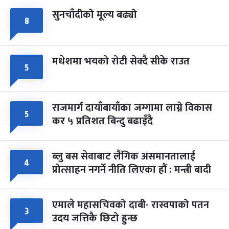
सुनचाँदीको मूल्य बढ्यो
८
मधेशमा भयको रोटी सेक्दै सीके राउत
५
राजमार्ग दायाँबायाँका जग्गामा लाग्ने विकास
५
कर ५ प्रतिशत बिन्दु बढाइँदै
ब्लु बस सेवाबाट लैंगिक असमानतालाई
४
प्रोत्साहन नगर्ने नीति लिएका हौं : मन्त्री बादी
एमाले महासचिवको दाबी- रास्वपाको पतन
३
उदय जत्तिकै छिटो हुन्छ