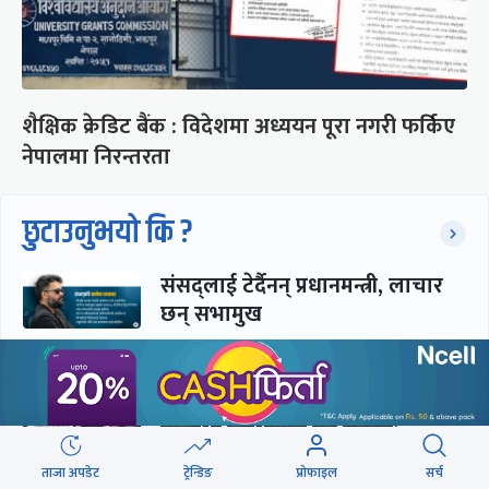
शैक्षिक क्रेडिट बैंक : विदेशमा अध्ययन पूरा नगरी फर्किए
नेपालमा निरन्तरता
छुटाउनुभयो कि ?
संसद्लाई टेर्दैनन् प्रधानमन्त्री, लाचार
छन् सभामुख
‘अस्थायी प्रकृतिको अध्यादेशले ऐनको
व्यवस्था विस्थापित गर्न सक्दैन’
ताजा अपडेट
ट्रेन्डिङ
प्रोफाइल
सर्च