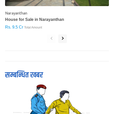
Narayanthan
I
House for Sale in Narayanthan
H
Rs. 9.5 Cr
R
Total Amount
‹
›
सम्बन्धित खबर