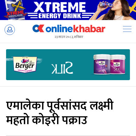
Skip
to
२३ साउन २०८३, शनिबार
content
एमालेका पूर्वसांसद लक्ष्मी
महतो कोइरी पक्राउ