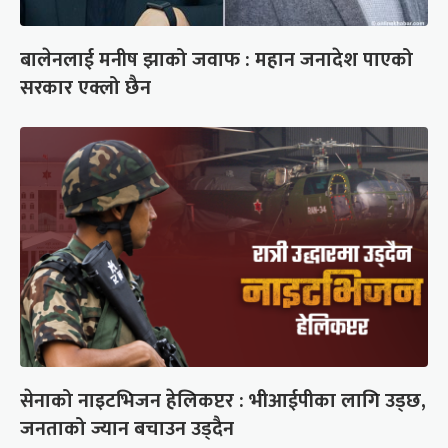
बालेनलाई मनीष झाको जवाफ : महान जनादेश पाएको
सरकार एक्लो छैन
सेनाको नाइटभिजन हेलिकप्टर : भीआईपीका लागि उड्छ,
जनताको ज्यान बचाउन उड्दैन