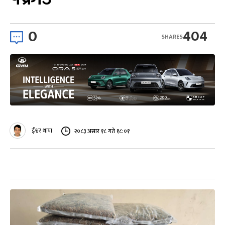
0
404
SHARES
ईश्वर थापा
२०८३ असार १८ गते १८:०१