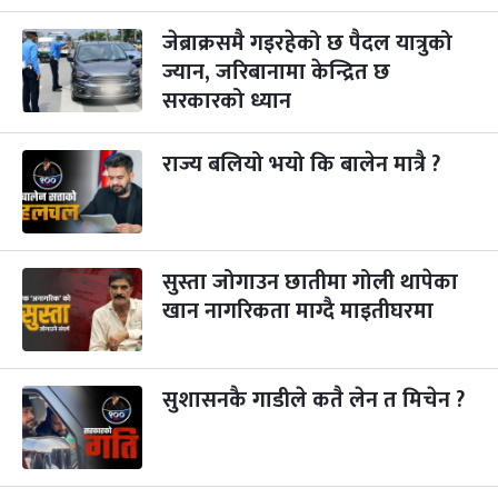
जेब्राक्रसमै गइरहेको छ पैदल यात्रुको
कुकुर तिहार
३ महिना बाँकी
२२
-
कार्तिक २२, २०८३
ज्यान, जरिबानामा केन्द्रित छ
Nov 8, 2026
आइत
सरकारको ध्यान
गाई पूजा
३ महिना बाँकी
२३
-
कार्तिक २३, २०८३
Nov 9, 2026
सोम
राज्य बलियो भयो कि बालेन मात्रै ?
गोरुपुजा
३ महिना बाँकी
२४
-
कार्तिक २४, २०८३
Nov 10, 2026
मंगल
भाइटीका
सुस्ता जोगाउन छातीमा गोली थापेका
३ महिना बाँकी
२५
-
कार्तिक २५, २०८३
Nov 11, 2026
बुध
खान नागरिकता माग्दै माइतीघरमा
छठपर्व
३ महिना बाँकी
२९
-
कार्तिक २९, २०८३
Nov 15, 2026
आइत
सुशासनकै गाडीले कतै लेन त मिचेन ?
क्रिसमस डे
४ महिना बाँकी
१०
-
पौष १०, २०८३
Dec 25, 2026
शुक्र