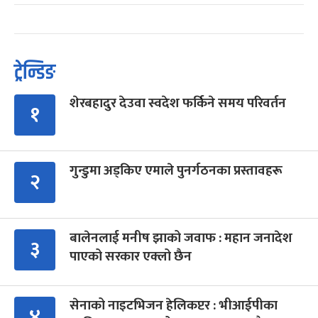
ट्रेन्डिङ
शेरबहादुर देउवा स्वदेश फर्किने समय परिवर्तन
१
गुन्डुमा अड्किए एमाले पुनर्गठनका प्रस्तावहरू
२
बालेनलाई मनीष झाको जवाफ : महान जनादेश
३
पाएको सरकार एक्लो छैन
सेनाको नाइटभिजन हेलिकप्टर : भीआईपीका
४