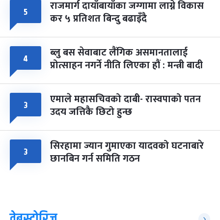
राजमार्ग दायाँबायाँका जग्गामा लाग्ने विकास
५
कर ५ प्रतिशत बिन्दु बढाइँदै
ब्लु बस सेवाबाट लैंगिक असमानतालाई
४
प्रोत्साहन नगर्ने नीति लिएका हौं : मन्त्री बादी
एमाले महासचिवको दाबी- रास्वपाको पतन
३
उदय जत्तिकै छिटो हुन्छ
सिरहामा ज्यान गुमाएका यादवको घटनाबारे
३
छानबिन गर्न समिति गठन
वेबस्टोरिज