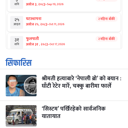
-
असोज ३, २०८३
Sep 19, 2026
शनि
घटस्थापना
२ महिना बाँकी
२५
-
असोज २५, २०८३
Oct 11, 2026
आइत
फूलपाती
२ महिना बाँकी
३१
-
असोज ३१ , २०८३
Oct 17, 2026
शनि
कार्तिक सङ्क्रान्ति
२ महिना बाँकी
१
सिफारिस
-
कार्तिक १, २०८३
Oct 18, 2026
आइत
श्रीमती हत्याबारे ‘नेपाली ब्रो’ को बयान :
महानवमी
२ महिना बाँकी
३
-
घाँटी रेटेर मारेँ, चक्कु बारीमा फालेँ
कार्तिक ३, २०८३
Oct 20, 2026
मंगल
विजयादशमी
२ महिना बाँकी
४
-
कार्तिक ४, २०८३
Oct 21, 2026
बुध
‘सिस्टम’ पर्खिरहेको सार्वजनिक
यातायात
पापा‌ङ्कुशा एकादशी व्रत
२ महिना बाँकी
५
-
कार्तिक ५, २०८३
Oct 22, 2026
बिहि