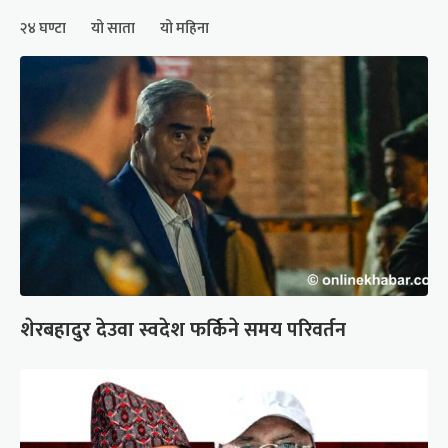
२४ घण्टा
यो साता
यो महिना
शेरबहादुर देउवा स्वदेश फर्किने समय परिवर्तन