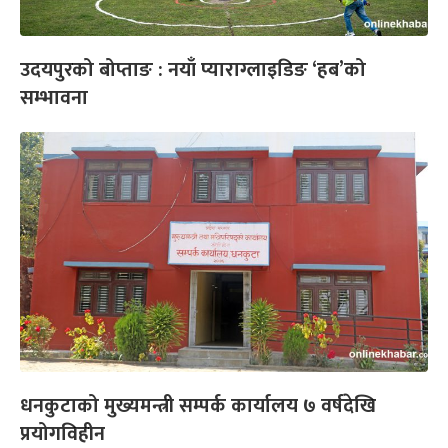
उदयपुरको बोप्ताङ : नयाँ प्याराग्लाइडिङ ‘हब’को
सम्भावना
धनकुटाको मुख्यमन्त्री सम्पर्क कार्यालय ७ वर्षदेखि
प्रयोगविहीन