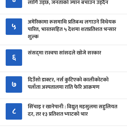
लागि उड्छ, जनताको ज्यान बचाउन उड्दैन
अमेरिकामा रूसमाथि प्रतिबन्ध लगाउने विधेयक
५
पारित, भारतसहित ५ देशमा शतप्रतिशत भन्सार
शुल्क
संसद्‍मा रास्वपा सांसदले खोजे सरकार
६
दिउँसो डाक्टर, नर्स कुटिएको कालीकोटको
७
पलाँता अस्पतालमा राति फेरि आक्रमण
सिँचाइ र खानेपानी : विद्युत् महसुलमा सहुलियत
८
दर, तर १३ प्रतिशत भ्याटको भार