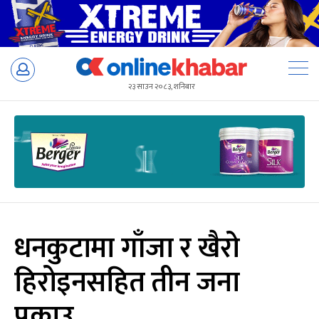
Skip
to
२३ साउन २०८३, शनिबार
content
धनकुटामा गाँजा र खैरो
हिरोइनसहित तीन जना
पक्राउ