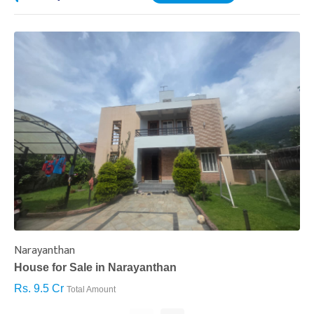
Narayanthan
I
House for Sale in Narayanthan
H
Rs. 9.5 Cr
R
Total Amount