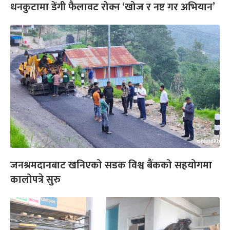
धनकुटामा डेंगी फैलावट रोक्न ‘खोज र नष्ट गर अभियान’
जनश्रमदानबाट खनिएको सडक विश्व बैंकको सहयोगमा
कालोपत्रे सुरु