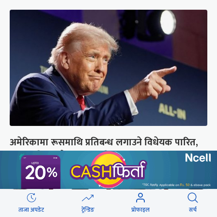
अमेरिकामा रूसमाथि प्रतिबन्ध लगाउने विधेयक पारित,
भारतसहित ५ देशमा शतप्रतिशत भन्सार शुल्क
ताजा अपडेट
ट्रेन्डिङ
प्रोफाइल
सर्च