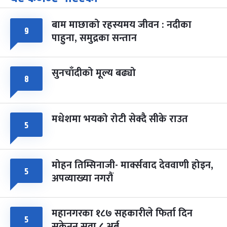
-
चैत्र ७, २०८३
Mar 21, 2027
आइत
बाम माछाको रहस्यमय जीवन : नदीका
फागुपूर्णिमा
७ महिना बाँकी
८
९
पाहुना, समुद्रका सन्तान
-
चैत्र ८, २०८३
Mar 22, 2027
सोम
सुनचाँदीको मूल्य बढ्यो
८
मधेशमा भयको रोटी सेक्दै सीके राउत
५
मोहन तिम्सिनाजी- मार्क्सवाद देववाणी होइन,
५
अपव्याख्या नगरौं
महानगरका १८७ सहकारीले फिर्ता दिन
५
सकेनन् सवा ८ अर्ब