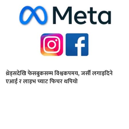
थ्रेड्सदेखि फेसबुकसम्म विश्वकपमय, जर्सी लगाइदिने
एआई र लाइभ च्याट फिचर थपियो