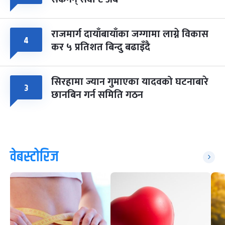
राजमार्ग दायाँबायाँका जग्गामा लाग्ने विकास
४
कर ५ प्रतिशत बिन्दु बढाइँदै
सिरहामा ज्यान गुमाएका यादवको घटनाबारे
३
छानबिन गर्न समिति गठन
वेबस्टोरिज