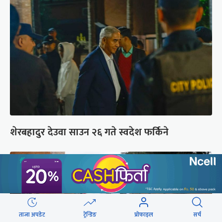
शेरबहादुर देउवा साउन २६ गते स्वदेश फर्किने
ताजा अपडेट
ट्रेन्डिङ
प्रोफाइल
सर्च