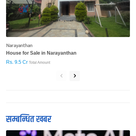
Narayanthan
I
House for Sale in Narayanthan
H
Rs. 9.5 Cr
R
Total Amount
‹
›
सम्बन्धित खबर