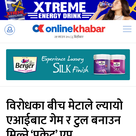
Skip
to
२१ साउन २०८३, बिहीबार
content
विरोधका बीच मेटाले ल्यायो
एआईबाट गेम र टुल बनाउन
मिल्ने ‘पकेट’ एप