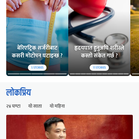
बेरिएट्रिक सर्जरीबाट
हृदयघात हुनुअघि शरीरले
कसरी मोटोपन घटाइन्छ ?
कस्तो संकेत गर्छ ?
5
STORIES
11
STORIES
लोकप्रिय
२४ घण्टा
यो साता
यो महिना