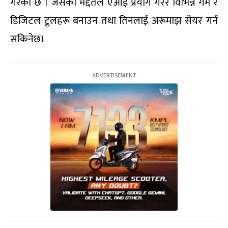
गरेको छ । जसको मद्दतले एआई प्रयोग गरेर विभिन्न गेम र
डिजिटल टूलहरू बनाउन तथा तिनलाई अरूमाझ सेयर गर्न
सकिनेछ।