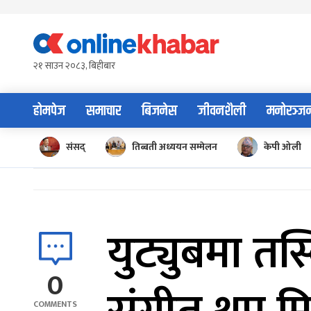
Skip
to
content
२१ साउन २०८३, बिहीबार
होमपेज
समाचार
बिजनेस
जीवनशैली
मनोरञ्ज
संसद्
तिब्बती अध्ययन सम्मेलन
केपी ओली
युट्युबमा तस
0
COMMENTS