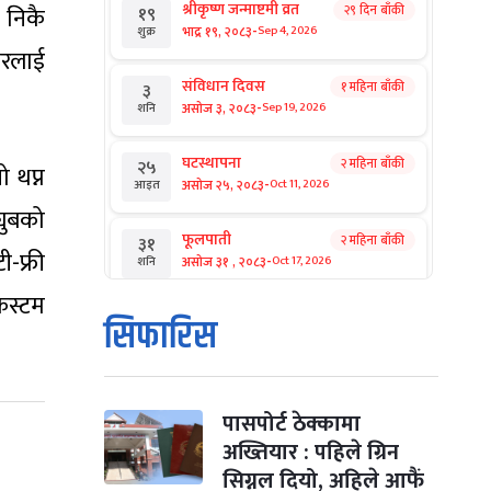
श्रीकृष्ण जन्माष्टमी व्रत
र निकै
२९ दिन बाँकी
१९
-
भाद्र १९, २०८३
Sep 4, 2026
शुक्र
चरलाई
संविधान दिवस
१ महिना बाँकी
३
-
असोज ३, २०८३
Sep 19, 2026
शनि
घटस्थापना
२ महिना बाँकी
२५
 थप्न
-
असोज २५, २०८३
Oct 11, 2026
आइत
्युबको
फूलपाती
२ महिना बाँकी
३१
ी-फ्री
-
असोज ३१ , २०८३
Oct 17, 2026
शनि
 कस्टम
कार्तिक सङ्क्रान्ति
२ महिना बाँकी
१
सिफारिस
-
कार्तिक १, २०८३
Oct 18, 2026
आइत
महानवमी
२ महिना बाँकी
३
-
कार्तिक ३, २०८३
Oct 20, 2026
मंगल
पासपोर्ट ठेक्कामा
अख्तियार : पहिले ग्रिन
विजयादशमी
२ महिना बाँकी
४
सिग्नल दियो, अहिले आफैं