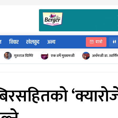
न
विचार
खेलकुद
अन्य
पात्रो
गुरुराज घिमिरे
एक वर्षे मुख्यमन्त्री
अर्थमन्त्री डा. स्वर्णि
्बिरसहितको ‘क्यारोज