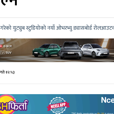
ल्ने
रेको युट्युब स्टुडियोको नयाँ ओभरभ्यु ड्यासबोर्ड रोलआउटक
गते १२:५३