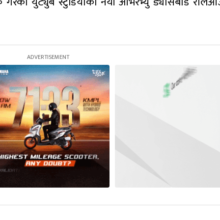
गरेको युट्युब स्टुडियोको नयाँ ओभरभ्यु ड्यासबोर्ड रोल