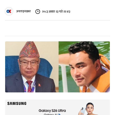
अनलाइनखबर
२०८३ असार २३ गते २२:४३