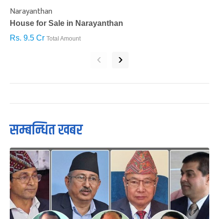
Narayanthan
I
House for Sale in Narayanthan
H
Rs. 9.5 Cr
R
Total Amount
‹
›
सम्बन्धित खबर