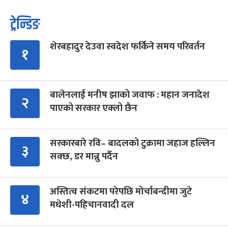
ट्रेन्डिङ
शेरबहादुर देउवा स्वदेश फर्किने समय परिवर्तन
१
बालेनलाई मनीष झाको जवाफ : महान जनादेश
२
पाएको सरकार एक्लो छैन
सरकारबारे रवि– बादलको टुक्रामा जहाज हल्लिन
३
सक्छ, डर मान्नु पर्दैन
अस्तित्व संकटमा परेपछि मोर्चाबन्दीमा जुटे
४
मधेशी-पहिचानवादी दल