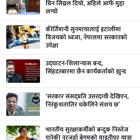
-
कार्तिक २२, २०८३
ग्रिन सिग्नल दियो, अहिले आफैं मुद्दा
Nov 8, 2026
आइत
लग्यो
गाई पूजा
३ महिना बाँकी
२३
-
कार्तिक २३, २०८३
Nov 9, 2026
सोम
कीर्तिमानी सुनमायालाई इटालीमा
विजयको ध्वजा, नेपालमा सरकारको
गोरुपुजा
३ महिना बाँकी
२४
उपेक्षा
-
कार्तिक २४, २०८३
Nov 10, 2026
मंगल
भाइटीका
३ महिना बाँकी
२५
उद्घाटन-शिलान्यास बन्द,
-
कार्तिक २५, २०८३
Nov 11, 2026
बुध
सिंहदरबारमा छैन कार्यकर्ताको झुन्ड
छठपर्व
३ महिना बाँकी
२९
-
कार्तिक २९, २०८३
Nov 15, 2026
आइत
‘सरकार संसद्प्रति उत्तरदायी देखिएन,
निरंकुशतातिर धकेलिने संशय छ’
क्रिसमस डे
४ महिना बाँकी
१०
-
पौष १०, २०८३
Dec 25, 2026
शुक्र
तमुल्होछार
४ महिना बाँकी
१५
भारतीय सुरक्षाकर्मीको बन्दुक निस्तेज
-
पौष १५, २०८३
Dec 30, 2026
बुध
पारेकी नुरजहाँ बेगमको माइतीघर यात्रा