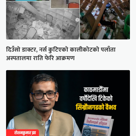
दिउँसो डाक्टर, नर्स कुटिएको कालीकोटको पलाँता
अस्पतालमा राति फेरि आक्रमण