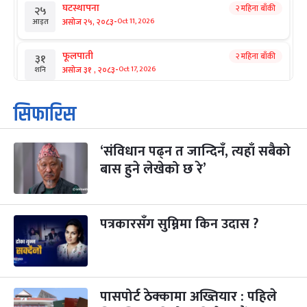
घटस्थापना
२ महिना बाँकी
२५
-
असोज २५, २०८३
Oct 11, 2026
आइत
फूलपाती
२ महिना बाँकी
३१
-
असोज ३१ , २०८३
Oct 17, 2026
शनि
कार्तिक सङ्क्रान्ति
२ महिना बाँकी
१
सिफारिस
-
कार्तिक १, २०८३
Oct 18, 2026
आइत
‘संविधान पढ्न त जान्दिनँ, त्यहाँ सबैको
महानवमी
२ महिना बाँकी
३
-
बास हुने लेखेको छ रे’
कार्तिक ३, २०८३
Oct 20, 2026
मंगल
विजयादशमी
२ महिना बाँकी
४
-
कार्तिक ४, २०८३
Oct 21, 2026
बुध
पत्रकारसँग सुम्निमा किन उदास ?
पापा‌ङ्कुशा एकादशी व्रत
२ महिना बाँकी
५
-
कार्तिक ५, २०८३
Oct 22, 2026
बिहि
पासपोर्ट ठेक्कामा अख्तियार : पहिले
कुकुर तिहार
३ महिना बाँकी
२२