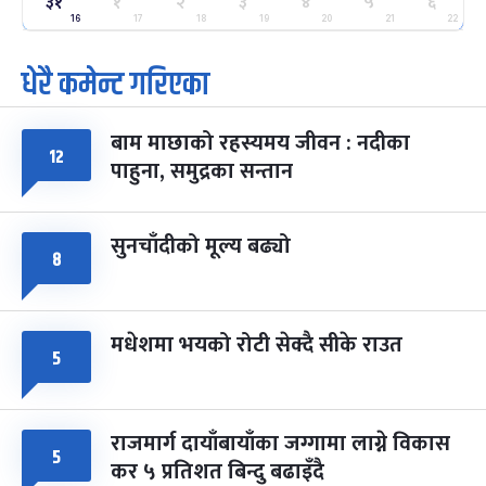
२५
३१
१
२
३
४
५
६
-
फाल्गुन २५, २०८३
Mar 9, 2027
मंगल
16
17
18
19
20
21
22
धेरै कमेन्ट गरिएका
पूर्णिमा व्रत
७ महिना बाँकी
७
-
चैत्र ७, २०८३
Mar 21, 2027
आइत
बाम माछाको रहस्यमय जीवन : नदीका
फागुपूर्णिमा
७ महिना बाँकी
८
१२
पाहुना, समुद्रका सन्तान
-
चैत्र ८, २०८३
Mar 22, 2027
सोम
सुनचाँदीको मूल्य बढ्यो
८
मधेशमा भयको रोटी सेक्दै सीके राउत
५
राजमार्ग दायाँबायाँका जग्गामा लाग्ने विकास
५
कर ५ प्रतिशत बिन्दु बढाइँदै