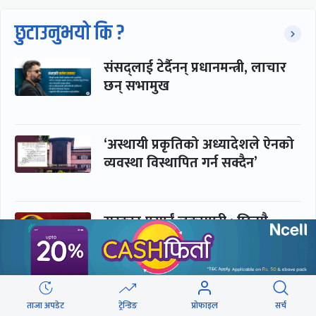
छुटाउनुभयो कि ?
संसद्लाई टेर्दैनन् प्रधानमन्त्री, लाचार
छन् सभामुख
‘अस्थायी प्रकृतिको अध्यादेशले ऐनको
व्यवस्था विस्थापित गर्न सक्दैन’
सरकार-प्रसाईं लुकामारी : छिनमै
पक्राउ, तुरुन्तै रिहा
‘कामचलाउ’ नेतृत्वले थलियो स्वास्थ्य
ताजा अपडेट
ट्रेन्डिङ
प्रोफाइल
सर्च