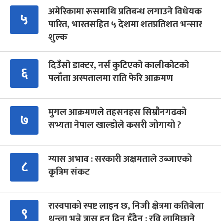
अमेरिकामा रूसमाथि प्रतिबन्ध लगाउने विधेयक
५
पारित, भारतसहित ५ देशमा शतप्रतिशत भन्सार
शुल्क
दिउँसो डाक्टर, नर्स कुटिएको कालीकोटको
६
पलाँता अस्पतालमा राति फेरि आक्रमण
मुगल आक्रमणले तहसनहस सिम्रौनगढको
७
सभ्यता नेपाल खाल्डोले कसरी जोगायो ?
ग्यास अभाव : सरकारी अक्षमताले उब्जाएको
८
कृत्रिम संकट
रास्वपाको स्पष्ट लाइन छ, निजी क्षेत्रमा कतिबेला
९
थुन्ला भन्ने त्रास हुन दिन हुँदैन : रवि लामिछाने