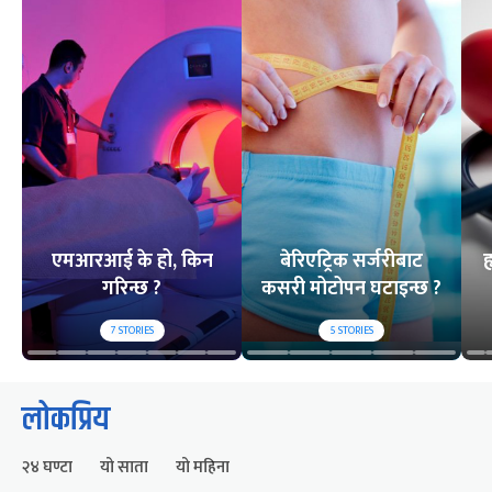
एमआरआई के हो, किन
बेरिएट्रिक सर्जरीबाट
ह
गरिन्छ ?
कसरी मोटोपन घटाइन्छ ?
7
STORIES
5
STORIES
लोकप्रिय
२४ घण्टा
यो साता
यो महिना