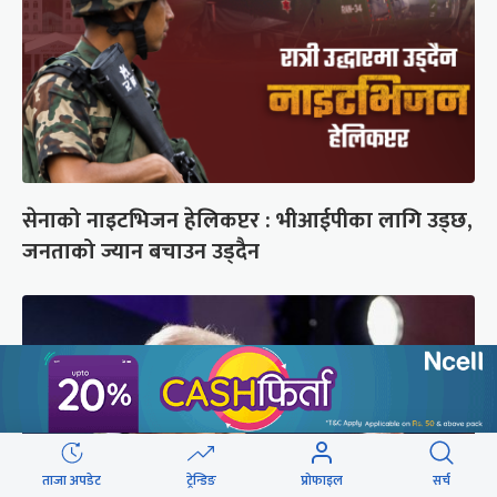
सेनाको नाइटभिजन हेलिकप्टर : भीआईपीका लागि उड्छ,
जनताको ज्यान बचाउन उड्दैन
ताजा अपडेट
ट्रेन्डिङ
प्रोफाइल
सर्च