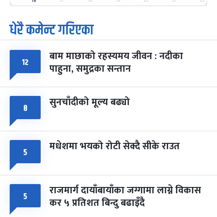
-
फाल्गुन २५, २०८३
Mar 9, 2027
मंगल
16
17
18
19
20
21
22
धेरै कमेन्ट गरिएका
पूर्णिमा व्रत
७ महिना बाँकी
७
-
चैत्र ७, २०८३
Mar 21, 2027
आइत
बाम माछाको रहस्यमय जीवन : नदीका
फागुपूर्णिमा
७ महिना बाँकी
८
१२
पाहुना, समुद्रका सन्तान
-
चैत्र ८, २०८३
Mar 22, 2027
सोम
सुनचाँदीको मूल्य बढ्यो
८
मधेशमा भयको रोटी सेक्दै सीके राउत
५
राजमार्ग दायाँबायाँका जग्गामा लाग्ने विकास
५
कर ५ प्रतिशत बिन्दु बढाइँदै