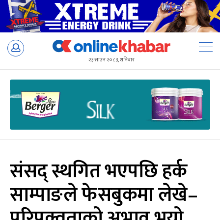
Skip
to
२३ साउन २०८३, शनिबार
content
संसद् स्थगित भएपछि हर्क
साम्पाङले फेसबुकमा लेखे–
परिपक्वताको अभाव भयो