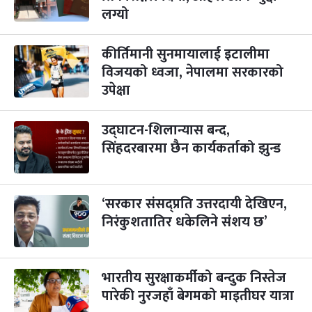
लग्यो
गाई पूजा
३ महिना बाँकी
२३
-
कार्तिक २३, २०८३
Nov 9, 2026
सोम
कीर्तिमानी सुनमायालाई इटालीमा
विजयको ध्वजा, नेपालमा सरकारको
गोरुपुजा
३ महिना बाँकी
२४
उपेक्षा
-
कार्तिक २४, २०८३
Nov 10, 2026
मंगल
भाइटीका
३ महिना बाँकी
२५
उद्घाटन-शिलान्यास बन्द,
-
कार्तिक २५, २०८३
Nov 11, 2026
बुध
सिंहदरबारमा छैन कार्यकर्ताको झुन्ड
छठपर्व
३ महिना बाँकी
२९
-
कार्तिक २९, २०८३
Nov 15, 2026
आइत
‘सरकार संसद्प्रति उत्तरदायी देखिएन,
निरंकुशतातिर धकेलिने संशय छ’
क्रिसमस डे
४ महिना बाँकी
१०
-
पौष १०, २०८३
Dec 25, 2026
शुक्र
तमुल्होछार
४ महिना बाँकी
१५
भारतीय सुरक्षाकर्मीको बन्दुक निस्तेज
-
पौष १५, २०८३
Dec 30, 2026
बुध
पारेकी नुरजहाँ बेगमको माइतीघर यात्रा