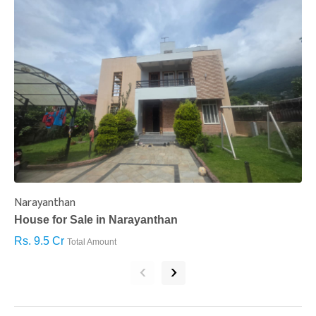
Narayanthan
I
House for Sale in Narayanthan
H
Rs. 9.5 Cr
R
Total Amount
‹
›