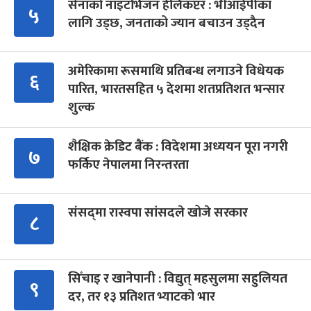
सेनाको नाइटभिजन हेलिकप्टर : भीआईपीका
५
लागि उड्छ, जनताको ज्यान बचाउन उड्दैन
अमेरिकामा रूसमाथि प्रतिबन्ध लगाउने विधेयक
६
पारित, भारतसहित ५ देशमा शतप्रतिशत भन्सार
शुल्क
शैक्षिक क्रेडिट बैंक : विदेशमा अध्ययन पूरा नगरी
७
फर्किए नेपालमा निरन्तरता
संसद्‍मा रास्वपा सांसदले खोजे सरकार
८
सिँचाइ र खानेपानी : विद्युत् महसुलमा सहुलियत
९
दर, तर १३ प्रतिशत भ्याटको भार