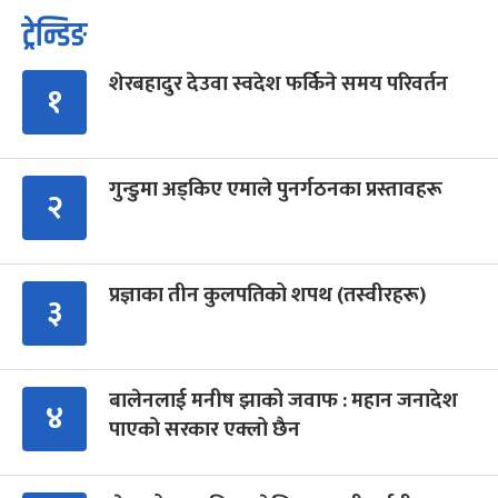
ट्रेन्डिङ
शेरबहादुर देउवा स्वदेश फर्किने समय परिवर्तन
१
गुन्डुमा अड्किए एमाले पुनर्गठनका प्रस्तावहरू
२
प्रज्ञाका तीन कुलपतिको शपथ (तस्वीरहरू)
३
बालेनलाई मनीष झाको जवाफ : महान जनादेश
४
पाएको सरकार एक्लो छैन