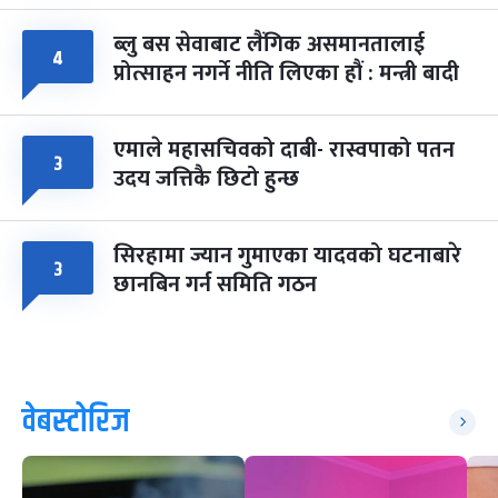
ब्लु बस सेवाबाट लैंगिक असमानतालाई
४
प्रोत्साहन नगर्ने नीति लिएका हौं : मन्त्री बादी
एमाले महासचिवको दाबी- रास्वपाको पतन
३
उदय जत्तिकै छिटो हुन्छ
सिरहामा ज्यान गुमाएका यादवको घटनाबारे
३
छानबिन गर्न समिति गठन
वेबस्टोरिज