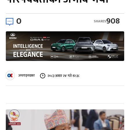
0
908
SHARES
अनलाइनखबर
२०८३ असार २४ गते १२:३८