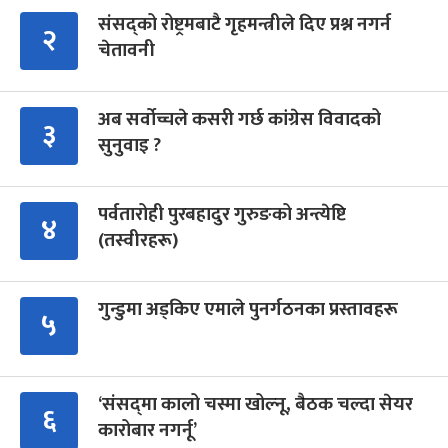
संसद्को रोष्ट्रमबाटै गृहमन्त्रीले दिए प्रश्न नगर्न
२
चेतावनी
अब सर्वोच्चले कसरी गर्छ कांग्रेस विवादको
३
सुनुवाइ ?
पर्वतारोही पुरबहादुर गुरुङको अन्त्येष्टि
४
(तस्वीरहरू)
गुन्डुमा अड्किए एमाले पुनर्गठनका प्रस्तावहरू
५
‘संसद्‍मा कालो चस्मा खोल्नू, बैठक चल्दा सेयर
६
कारोबार नगर्नू’