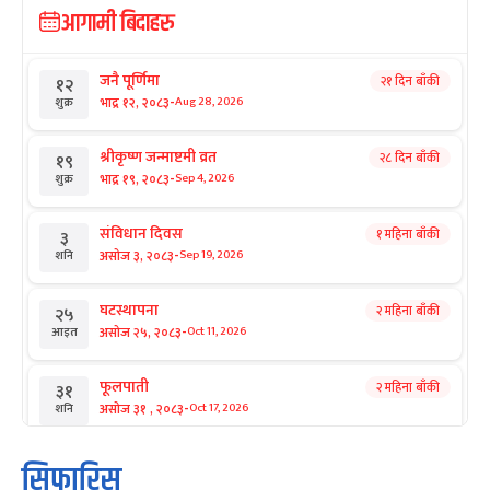
आगामी बिदाहरु
जनै पूर्णिमा
२१ दिन बाँकी
१२
-
भाद्र १२, २०८३
Aug 28, 2026
शुक्र
श्रीकृष्ण जन्माष्टमी व्रत
२८ दिन बाँकी
१९
-
भाद्र १९, २०८३
Sep 4, 2026
शुक्र
संविधान दिवस
१ महिना बाँकी
३
-
असोज ३, २०८३
Sep 19, 2026
शनि
घटस्थापना
२ महिना बाँकी
२५
-
असोज २५, २०८३
Oct 11, 2026
आइत
फूलपाती
२ महिना बाँकी
३१
-
असोज ३१ , २०८३
Oct 17, 2026
शनि
कार्तिक सङ्क्रान्ति
२ महिना बाँकी
१
सिफारिस
-
कार्तिक १, २०८३
Oct 18, 2026
आइत