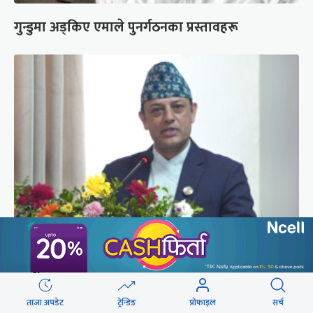
गुन्डुमा अड्किए एमाले पुनर्गठनका प्रस्तावहरू
‘संसद्‍मा कालो चस्मा खोल्नू, बैठक चल्दा सेयर कारोबार
नगर्नू’
ताजा अपडेट
ट्रेन्डिङ
प्रोफाइल
सर्च