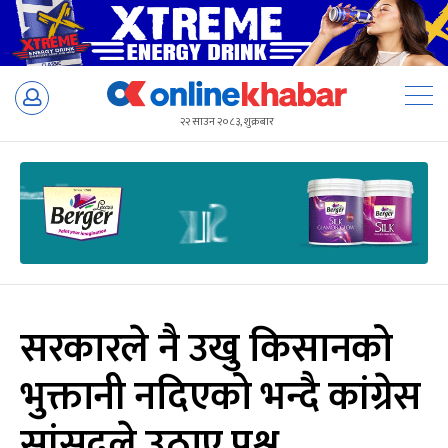
Skip
to
२२ साउन २०८३, शुक्रबार
content
सरकारले नै उखु किसानको
भुक्तानी नदिएको भन्दै कांग्रेस
सांसदले उठाए प्रश्न