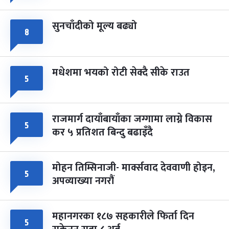
सुनचाँदीको मूल्य बढ्यो
८
मधेशमा भयको रोटी सेक्दै सीके राउत
५
राजमार्ग दायाँबायाँका जग्गामा लाग्ने विकास
५
कर ५ प्रतिशत बिन्दु बढाइँदै
मोहन तिम्सिनाजी- मार्क्सवाद देववाणी होइन,
५
अपव्याख्या नगरौं
महानगरका १८७ सहकारीले फिर्ता दिन
५