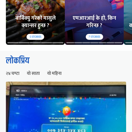
बार्बिक्यु गरेको मासुले
एमआरआई के हो, किन
क्यान्सर हुन्छ ?
गरिन्छ ?
क
5
STORIES
7
STORIES
लोकप्रिय
२४ घण्टा
यो साता
यो महिना