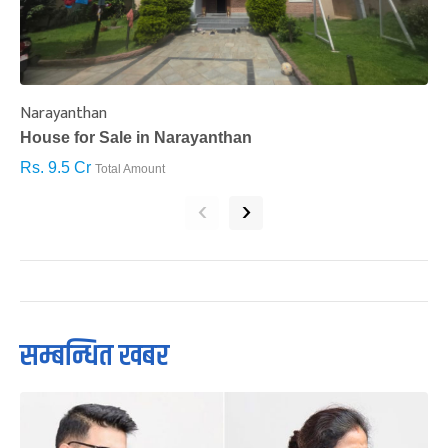
Narayanthan
I
House for Sale in Narayanthan
H
Rs. 9.5 Cr
R
Total Amount
‹
›
सम्बन्धित खबर