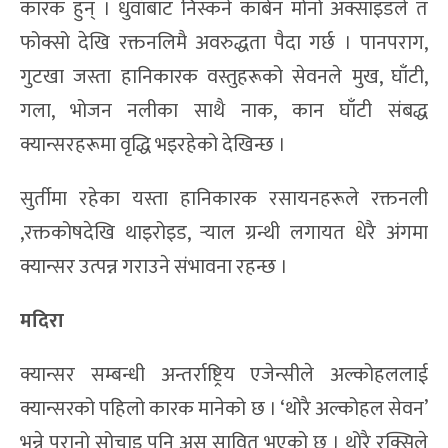
कारक हुन् । धुवाँबाट निस्कने कार्बन मोनो अक्साइडले त
फोक्सो देखि रक्तनलिमै अवरुद्धता पैदा गर्छ । पानपराग,
गुटखा जस्ता हानिकारक वस्तुहरूको सेवनले मुख, घाँटी,
गला, भोजन नलीका साथै नाक, कान घाँटी संबद्ध
क्यान्सरहरूमा वृद्धि भइरहेको देखिन्छ ।
सुर्तीमा रहेका यस्ता हानिकारक रसायनहरूले रक्तनली
,रक्तकोषदेखि थाइरोइड, र्‍याल ग्रन्थी लगायत धेरै अंगमा
क्यान्सर उत्पन्न गराउने संभावना रहन्छ ।
मदिरा
क्यान्सर सम्बन्धी अन्तर्राष्ट्रिय एजेन्सीले अल्कोहललाई
क्यान्सरको पहिलो कारक मानेको छ । ‘थोरै अल्कोहल सेवन’
भन्ने पुरानो सोचाइ पनि अस सावित भएको छ । थोरै रक्सिले