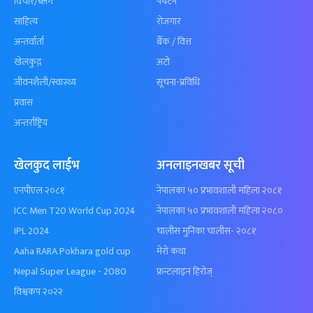
विचार/ब्लग
पर्यटन
साहित्य
रोजगार
अन्तर्वार्ता
बैँक / वित्त
खेलकुद़़
अटो
जीवनशैली/स्वास्थ्य
सूचना-प्रविधि
प्रवास
अन्तर्राष्ट्रिय
खेलकुद लाईभ
अनलाइनखबर सूची
एनपीएल २०८१
नेपालका ५० प्रभावशाली महिला २०८१
ICC Men T20 World Cup 2024
नेपालका ५० प्रभावशाली महिला २०८०
IPL 2024
चालीस मुनिका चालीस- २०८१
Aaha RARA Pokhara gold cup
मेरो कथा
Nepal Super League - 2080
फ्रन्टलाइन हिरोज्
विश्वकप २०२२