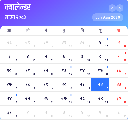
क्यालेन्डर
साउन २०८३
Jul
Aug 2026
/
आ
सो
मं
बु
बि
शु
श
२८
२९
३०
३१
३२
१
२
12
13
14
15
16
17
18
३
४
५
६
७
८
९
19
20
21
22
23
24
25
१०
११
१२
१३
१४
१५
१६
26
27
28
29
30
31
1
१७
१८
१९
२०
२१
२२
२३
2
3
4
5
6
7
8
२४
२५
२६
२७
२८
२९
३०
9
10
11
12
13
14
15
३१
१
२
३
४
५
६
16
17
18
19
20
21
22