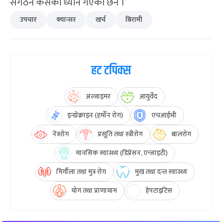
संगठन कसैको ध्यान गएको छैन ।
उपचार
क्यान्सर
खर्च
बिरामी
हट टपिक्स
अल्जाइमर
आयुर्वेद
इन्डोक्राइन (हर्मोन रोग)
एचआईभी
नेत्ररोग
प्रसूति तथा स्त्रीरोग
बालरोग
मानसिक स्वास्थ्य (डिप्रेसन, एन्जाइटी)
मिर्गौला तथा मुत्र रोग
मुख तथा दन्त स्वास्थ्य
योग तथा प्राणायाम
हेपटाइटिस