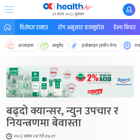
२२ साउन २०८३, शुक्रबार
विशेषज्ञ डाक्टर
रोग अनुसार छान्नुहोस
हेल्थ फिचर
अल्जाइमर
आयुर्वेद
इन्डोक्राइन (हर्मोन रोग)
एच
बढ्दो क्यान्सर, न्युन उपचार र
नियन्त्रणमा बेवास्ता
२०८३ असार २४ गते १७:२९