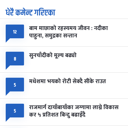
धेरै कमेन्ट गरिएका
पूर्णिमा व्रत
७ महिना बाँकी
७
-
चैत्र ७, २०८३
Mar 21, 2027
आइत
बाम माछाको रहस्यमय जीवन : नदीका
फागुपूर्णिमा
७ महिना बाँकी
८
१२
पाहुना, समुद्रका सन्तान
-
चैत्र ८, २०८३
Mar 22, 2027
सोम
सुनचाँदीको मूल्य बढ्यो
८
मधेशमा भयको रोटी सेक्दै सीके राउत
५
राजमार्ग दायाँबायाँका जग्गामा लाग्ने विकास
५
कर ५ प्रतिशत बिन्दु बढाइँदै