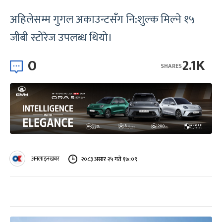
अहिलेसम्म गुगल अकाउन्टसँग नि:शुल्क मिल्ने १५
जीबी स्टोरेज उपलब्ध थियो।
0
2.1K
SHARES
अनलाइनखबर
२०८३ असार २५ गते १७:०९