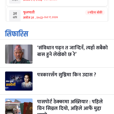
फूलपाती
२ महिना बाँकी
३१
-
असोज ३१ , २०८३
Oct 17, 2026
शनि
कार्तिक सङ्क्रान्ति
२ महिना बाँकी
१
सिफारिस
-
कार्तिक १, २०८३
Oct 18, 2026
आइत
‘संविधान पढ्न त जान्दिनँ, त्यहाँ सबैको
महानवमी
२ महिना बाँकी
३
-
बास हुने लेखेको छ रे’
कार्तिक ३, २०८३
Oct 20, 2026
मंगल
विजयादशमी
२ महिना बाँकी
४
-
कार्तिक ४, २०८३
Oct 21, 2026
बुध
पत्रकारसँग सुम्निमा किन उदास ?
पापा‌ङ्कुशा एकादशी व्रत
२ महिना बाँकी
५
-
कार्तिक ५, २०८३
Oct 22, 2026
बिहि
पासपोर्ट ठेक्कामा अख्तियार : पहिले
कुकुर तिहार
३ महिना बाँकी
२२
-
कार्तिक २२, २०८३
ग्रिन सिग्नल दियो, अहिले आफैं मुद्दा
Nov 8, 2026
आइत