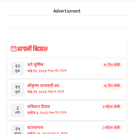
Advertisment
आगामी बिदाहरु
जनै पूर्णिमा
१९ दिन बाँकी
१२
-
भाद्र १२, २०८३
Aug 28, 2026
शुक्र
श्रीकृष्ण जन्माष्टमी व्रत
२६ दिन बाँकी
१९
-
भाद्र १९, २०८३
Sep 4, 2026
शुक्र
संविधान दिवस
१ महिना बाँकी
३
-
असोज ३, २०८३
Sep 19, 2026
शनि
घटस्थापना
२ महिना बाँकी
२५
-
असोज २५, २०८३
Oct 11, 2026
आइत