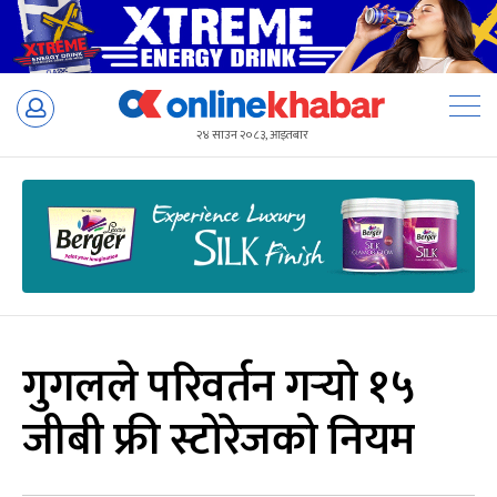
Skip
to
२४ साउन २०८३, आइतबार
content
गुगलले परिवर्तन गर्‍यो १५
जीबी फ्री स्टोरेजको नियम