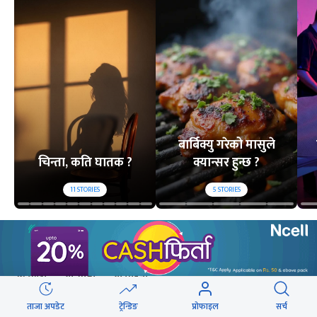
बार्बिक्यु गरेको मासुले
चिन्ता, कति घातक ?
क्यान्सर हुन्छ ?
11
STORIES
5
STORIES
लोकप्रिय
२४ घण्टा
यो साता
यो महिना
ताजा अपडेट
ट्रेन्डिङ
प्रोफाइल
सर्च