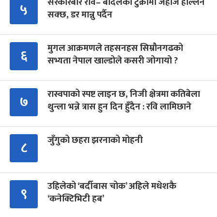
सरकारबारे रवि– बादलको टुक्रामा जहाज हल्लिन
५
सक्छ, डर मान्नु पर्दैन
मुगल आक्रमणले तहसनहस सिम्रौनगढको
६
सभ्यता नेपाल खाल्डोले कसरी जोगायो ?
रास्वपाको स्पष्ट लाइन छ, निजी क्षेत्रमा कतिबेला
७
थुन्ला भन्ने त्रास हुन दिन हुँदैन : रवि लामिछाने
जुँगुको छहरा झरनाको मोहनी
८
उहिलेको ‘बर्दीबास चोक’ अहिले मधेशकै
९
‘कनेक्टिभिटी हब’