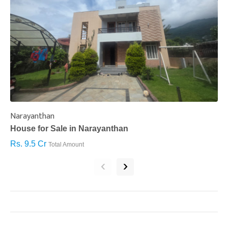
Narayanthan
I
House for Sale in Narayanthan
H
Rs. 9.5 Cr
R
Total Amount
‹
›