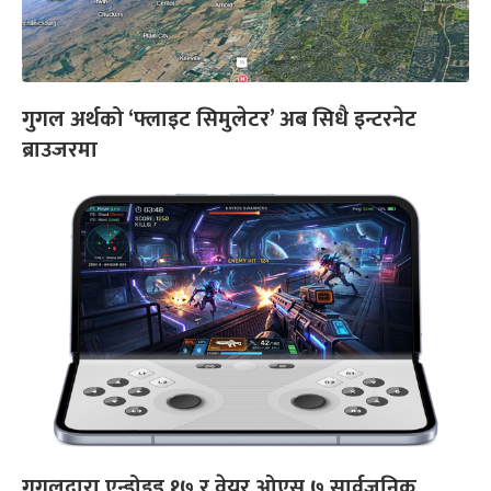
गुगल अर्थको ‘फ्लाइट सिमुलेटर’ अब सिधै इन्टरनेट
ब्राउजरमा
गुगलद्वारा एन्ड्रोइड १७ र वेयर ओएस ७ सार्वजनिक