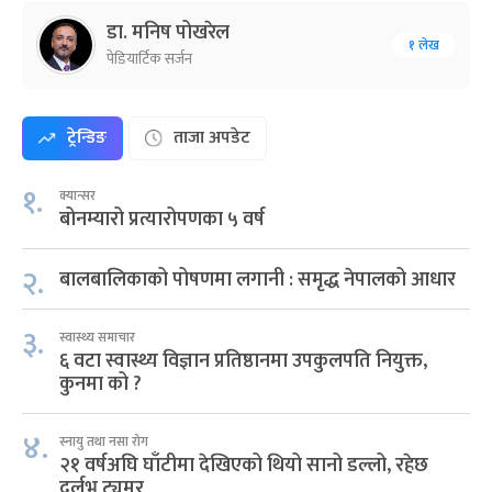
डा. मनिष पोखरेल
१ लेख
पेडियार्टिक सर्जन
ट्रेन्डिङ
ताजा अपडेट
१.
क्यान्सर
बोनम्यारो प्रत्यारोपणका ५ वर्ष
२.
बालबालिकाको पोषणमा लगानी : समृद्ध नेपालको आधार
३.
स्वास्थ्य समाचार
६ वटा स्वास्थ्य विज्ञान प्रतिष्ठानमा उपकुलपति नियुक्त,
कुनमा को ?
४.
स्नायु तथा नसा रोग
२१ वर्षअघि घाँटीमा देखिएको थियो सानो डल्लो, रहेछ
दुर्लभ ट्युमर