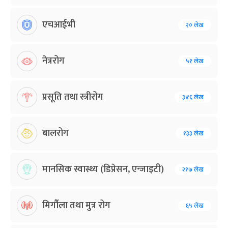
एचआईभी
२० लेख
नेत्ररोग
५१ लेख
प्रसूति तथा स्त्रीरोग
३४६ लेख
बालरोग
१३३ लेख
मानसिक स्वास्थ्य (डिप्रेसन, एन्जाइटी)
२१७ लेख
मिर्गौला तथा मुत्र रोग
६५ लेख