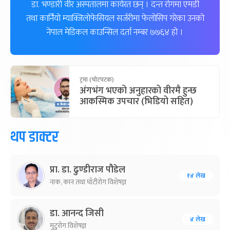
डा. भण्डारी वीर अस्पतालमा कार्यरत छन् । दन्त रोगमा एमडी
तथा कार्नियो म्याक्जिलोफेसियल सर्जरीमा फेलोसिप गरेका उनको
नेपाल मेडिकल काउन्सिल दर्ता नम्बर ७७६४ हो ।
ट्रमा (चोटपटक)
अंगभंग भएको अनुहारको वीरमै हुन्छ
आकस्मिक उपचार (भिडियो सहित)
थप डाक्टर
प्रा. डा. ढुण्डीराज पौडेल
१४ लेख
नाक, कान तथा घाँटीरोग विशेषज्ञ
डा. आनन्द जिसी
४ लेख
मुटुरोग विशेषज्ञ