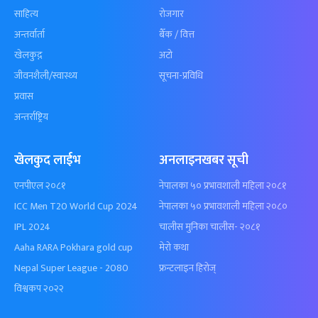
साहित्य
रोजगार
अन्तर्वार्ता
बैँक / वित्त
खेलकुद़़
अटो
जीवनशैली/स्वास्थ्य
सूचना-प्रविधि
प्रवास
अन्तर्राष्ट्रिय
खेलकुद लाईभ
अनलाइनखबर सूची
एनपीएल २०८१
नेपालका ५० प्रभावशाली महिला २०८१
ICC Men T20 World Cup 2024
नेपालका ५० प्रभावशाली महिला २०८०
IPL 2024
चालीस मुनिका चालीस- २०८१
Aaha RARA Pokhara gold cup
मेरो कथा
Nepal Super League - 2080
फ्रन्टलाइन हिरोज्
विश्वकप २०२२