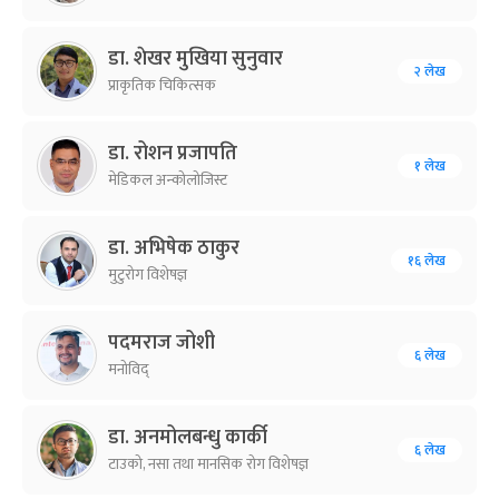
डा. शेखर मुखिया सुनुवार
२ लेख
प्राकृतिक चिकित्सक
डा. रोशन प्रजापति
१ लेख
मेडिकल अन्कोलोजिस्ट
डा. अभिषेक ठाकुर
१६ लेख
मुटुरोग विशेषज्ञ
पदमराज जोशी
६ लेख
मनोविद्
डा. अनमोलबन्धु कार्की
६ लेख
टाउको, नसा तथा मानसिक रोग विशेषज्ञ