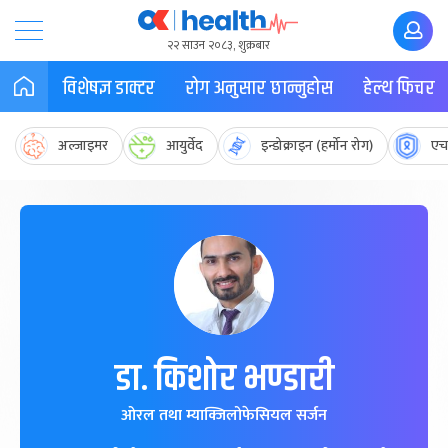
२२ साउन २०८३, शुक्रबार
विशेषज्ञ डाक्टर
रोग अनुसार छान्नुहोस
हेल्थ फिचर
अल्जाइमर
आयुर्वेद
इन्डोक्राइन (हर्मोन रोग)
एच
डा. किशोर भण्डारी
ओरल तथा म्याक्जिलोफेसियल सर्जन