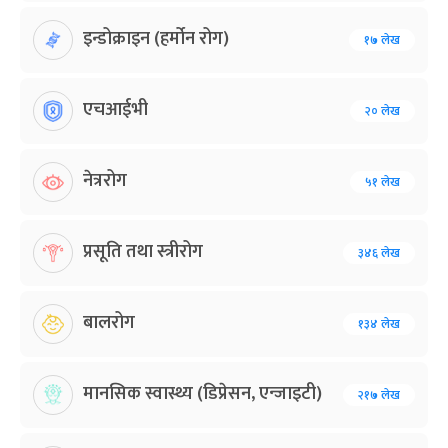
इन्डोक्राइन (हर्मोन रोग)
१७ लेख
एचआईभी
२० लेख
नेत्ररोग
५१ लेख
प्रसूति तथा स्त्रीरोग
३४६ लेख
बालरोग
१३४ लेख
मानसिक स्वास्थ्य (डिप्रेसन, एन्जाइटी)
२१७ लेख