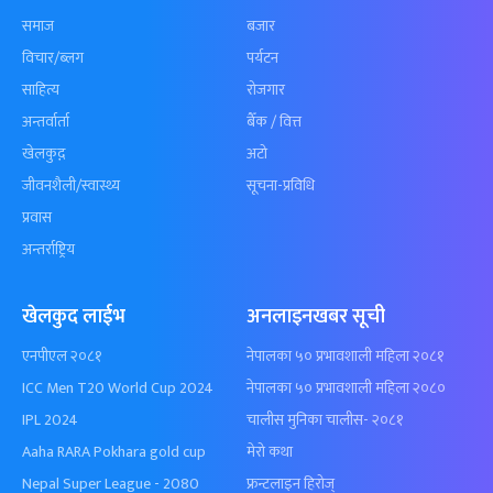
समाज
बजार
विचार/ब्लग
पर्यटन
साहित्य
रोजगार
अन्तर्वार्ता
बैँक / वित्त
खेलकुद़़
अटो
जीवनशैली/स्वास्थ्य
सूचना-प्रविधि
प्रवास
अन्तर्राष्ट्रिय
खेलकुद लाईभ
अनलाइनखबर सूची
एनपीएल २०८१
नेपालका ५० प्रभावशाली महिला २०८१
ICC Men T20 World Cup 2024
नेपालका ५० प्रभावशाली महिला २०८०
IPL 2024
चालीस मुनिका चालीस- २०८१
Aaha RARA Pokhara gold cup
मेरो कथा
Nepal Super League - 2080
फ्रन्टलाइन हिरोज्