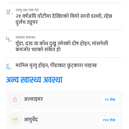
४.
स्नायु तथा नसा रोग
२१ वर्षअघि घाँटीमा देखिएको थियो सानो डल्लो, रहेछ
दुर्लभ ट्युमर
५.
स्वास्थ्य समाचार
घुँडा, ढाड वा काँध दुख्नु उमेरको दोष होइन, मांसपेशी
कमजोर भएको संकेत हो
६.
मानिस मृत्यु होइन, पीडाबाट छुट्कारा चाहन्छ
अन्य स्वास्थ्य अवस्था
अल्जाइमर
१५ लेख
आयुर्वेद
११४ लेख