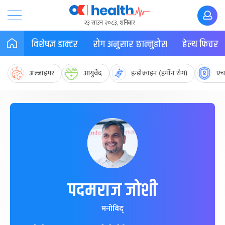
२३ साउन २०८३, शनिबार
विशेषज्ञ डाक्टर
रोग अनुसार छान्नुहोस
हेल्थ फिचर
अल्जाइमर
आयुर्वेद
इन्डोक्राइन (हर्मोन रोग)
एच
पदमराज जोशी
मनोविद्