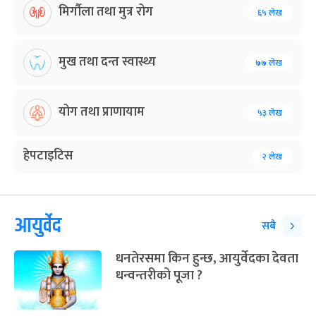
मिर्गौला तथा मुत्र रोग
६५ लेख
मुख तथा दन्त स्वास्थ्य
७७ लेख
योग तथा प्राणायाम
५३ लेख
हेपटाइटिस
२ लेख
आयुर्वेद
सबै
धनतेरसमा किन हुन्छ, आयुर्वेदका देवता
धन्वन्तरीको पूजा ?