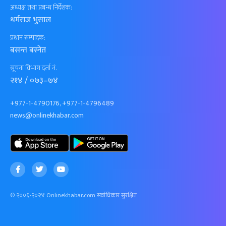
अध्यक्ष तथा प्रबन्ध निर्देशक:
धर्मराज भुसाल
प्रधान सम्पादक:
बसन्त बस्नेत
सूचना विभाग दर्ता नं.
२१४ / ०७३–७४
+977-1-4790176, +977-1-4796489
news@onlinekhabar.com
© २००६-२०२४ Onlinekhabar.com सर्वाधिकार सुरक्षित