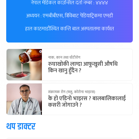
नेपाल मेडिकल काउन्सिल दर्ता नम्बर : ४४४४
अध्ययन : एमबीबीएस, त्रिविबाट पेडियाट्रिकमा एमडी
हाल काठमाडौंस्थित कान्ति बाल अस्पतालमा कार्यरत
नाक, कान तथा घाँटीरोग
रुघाखोकी लाग्दा आफूखुसी औषधि
किन खानु हुँदैन ?
संक्रामक रोग (फ्लु, कोरोना भाइरस)
के हो एडिनो भाइरस ? बालबालिकालाई
कसरी जोगाउने ?
थप डाक्टर