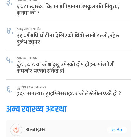
३.
स्वास्थ्य समाचार
६ वटा स्वास्थ्य विज्ञान प्रतिष्ठानमा उपकुलपति नियुक्त,
कुनमा को ?
४.
स्नायु तथा नसा रोग
२१ वर्षअघि घाँटीमा देखिएको थियो सानो डल्लो, रहेछ
दुर्लभ ट्युमर
५.
स्वास्थ्य समाचार
घुँडा, ढाड वा काँध दुख्नु उमेरको दोष होइन, मांसपेशी
कमजोर भएको संकेत हो
६.
मुटु रोग (उच्च रक्तचाप)
हृदय समस्या : ट्राइग्लिसराइड र कोलेस्टेरोल एउटै हो ?
अन्य स्वास्थ्य अवस्था
अल्जाइमर
१५ लेख