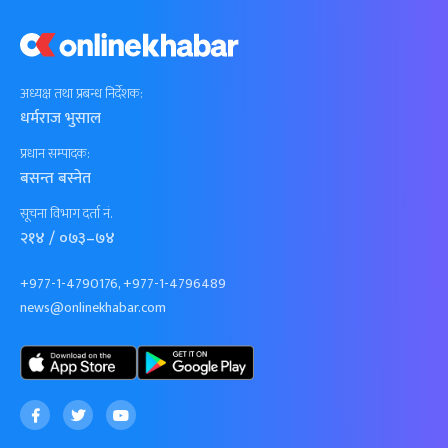
अध्यक्ष तथा प्रबन्ध निर्देशक:
धर्मराज भुसाल
प्रधान सम्पादक:
बसन्त बस्नेत
सूचना विभाग दर्ता नं.
२१४ / ०७३–७४
+977-1-4790176, +977-1-4796489
news@onlinekhabar.com