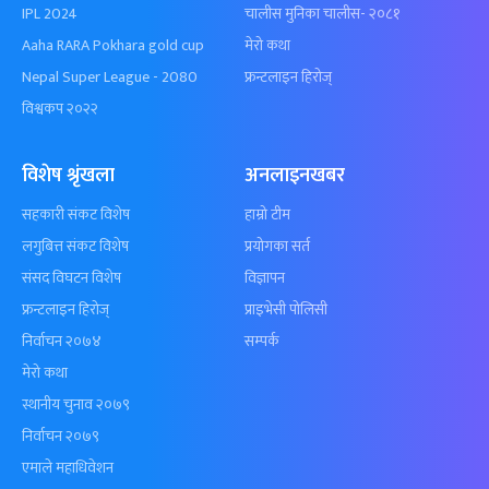
IPL 2024
चालीस मुनिका चालीस- २०८१
Aaha RARA Pokhara gold cup
मेरो कथा
Nepal Super League - 2080
फ्रन्टलाइन हिरोज्
विश्वकप २०२२
विशेष श्रृंखला
अनलाइनखबर
सहकारी संकट विशेष
हाम्रो टीम
लगुबित्त संकट विशेष
प्रयोगका सर्त
संसद विघटन विशेष
विज्ञापन
फ्रन्टलाइन हिरोज्
प्राइभेसी पोलिसी
निर्वाचन २०७४
सम्पर्क
मेरो कथा
स्थानीय चुनाव २०७९
निर्वाचन २०७९
एमाले महाधिवेशन