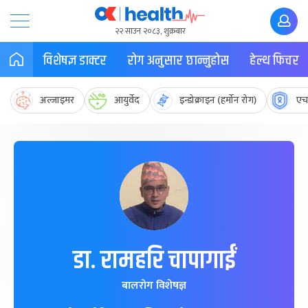
२२ साउन २०८३, शुक्रबार
विशेषज्ञ डाक्टर
रोग अनुसार छान्नुहोस
हेल्थ फिचर
अल्जाइमर
आयुर्वेद
इन्डोक्राइन (हर्मोन रोग)
एच
डा. रामहरि चापागाईं
बालरोग विशेषज्ञ