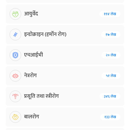
आयुर्वेद
११४ लेख
इन्डोक्राइन (हर्मोन रोग)
१७ लेख
एचआईभी
२० लेख
नेत्ररोग
५१ लेख
प्रसूति तथा स्त्रीरोग
३४६ लेख
बालरोग
१३३ लेख