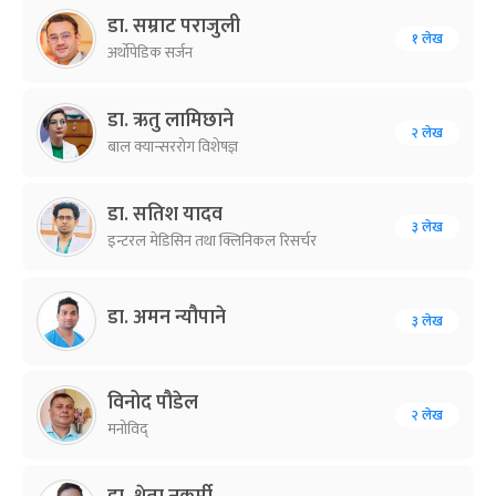
डा. सम्राट पराजुली
१ लेख
अर्थोपेडिक सर्जन
डा. ऋतु लामिछाने
२ लेख
बाल क्यान्सररोग विशेषज्ञ
डा. सतिश यादव
३ लेख
इन्टरल मेडिसिन तथा क्लिनिकल रिसर्चर
डा. अमन न्यौपाने
३ लेख
विनोद पौडेल
२ लेख
मनोविद्