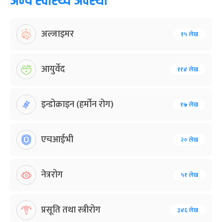
अन्य स्वास्थ्य अवस्था
अल्जाइमर
१५ लेख
आयुर्वेद
११४ लेख
इन्डोक्राइन (हर्मोन रोग)
१७ लेख
एचआईभी
२० लेख
नेत्ररोग
५१ लेख
प्रसूति तथा स्त्रीरोग
३४६ लेख