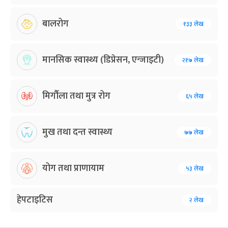
बालरोग
१३३ लेख
मानसिक स्वास्थ्य (डिप्रेसन, एन्जाइटी)
२१७ लेख
मिर्गौला तथा मुत्र रोग
६५ लेख
मुख तथा दन्त स्वास्थ्य
७७ लेख
योग तथा प्राणायाम
५३ लेख
हेपटाइटिस
२ लेख