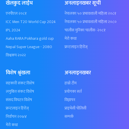
खेलकुद लाईभ
अनलाइनखबर सूची
एनपीएल २०८१
नेपालका ५० प्रभावशाली महिला २०८१
ICC Men T20 World Cup 2024
नेपालका ५० प्रभावशाली महिला २०८०
IPL 2024
चालीस मुनिका चालीस- २०८१
Aaha RARA Pokhara gold cup
मेरो कथा
Nepal Super League - 2080
फ्रन्टलाइन हिरोज्
विश्वकप २०२२
विशेष श्रृंखला
अनलाइनखबर
सहकारी संकट विशेष
हाम्रो टीम
लगुबित्त संकट विशेष
प्रयोगका सर्त
संसद विघटन विशेष
विज्ञापन
फ्रन्टलाइन हिरोज्
प्राइभेसी पोलिसी
निर्वाचन २०७४
सम्पर्क
मेरो कथा