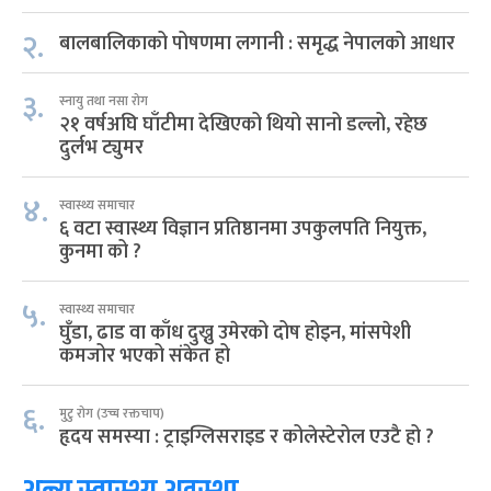
२.
बालबालिकाको पोषणमा लगानी : समृद्ध नेपालको आधार
३.
स्नायु तथा नसा रोग
२१ वर्षअघि घाँटीमा देखिएको थियो सानो डल्लो, रहेछ
दुर्लभ ट्युमर
४.
स्वास्थ्य समाचार
६ वटा स्वास्थ्य विज्ञान प्रतिष्ठानमा उपकुलपति नियुक्त,
कुनमा को ?
५.
स्वास्थ्य समाचार
घुँडा, ढाड वा काँध दुख्नु उमेरको दोष होइन, मांसपेशी
कमजोर भएको संकेत हो
६.
मुटु रोग (उच्च रक्तचाप)
हृदय समस्या : ट्राइग्लिसराइड र कोलेस्टेरोल एउटै हो ?