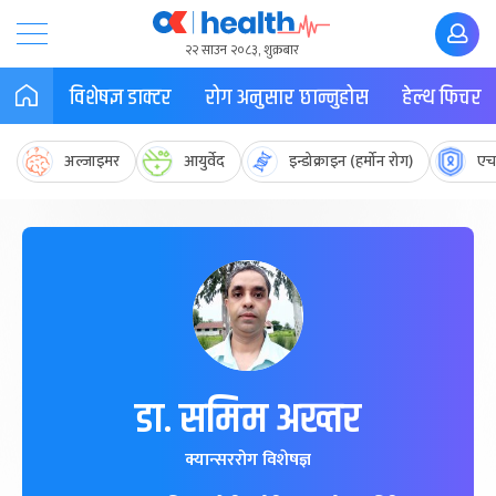
२२ साउन २०८३, शुक्रबार
विशेषज्ञ डाक्टर
रोग अनुसार छान्नुहोस
हेल्थ फिचर
अल्जाइमर
आयुर्वेद
इन्डोक्राइन (हर्मोन रोग)
एच
डा. समिम अख्तर
क्यान्सररोग विशेषज्ञ