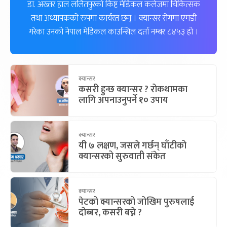
डा. अख्तर हाल ललितपुरको किष्ट मेडिकल कलेजमा चिकित्सक
तथा अध्यापकको रुपमा कार्यरत छन् । क्यान्सर रोगमा एमडी
गरेका उनको नेपाल मेडिकल काउन्सिल दर्ता नम्बर ८४५३ हो ।
क्यान्सर
कसरी हुन्छ क्यान्सर ? रोकथामका
लागि अपनाउनुपर्ने १० उपाय
क्यान्सर
यी ७ लक्षण, जसले गर्छन् घाँटीको
क्यान्सरको सुरुवाती संकेत
क्यान्सर
पेटको क्यान्सरको जोखिम पुरुषलाई
दोब्बर, कसरी बच्ने ?