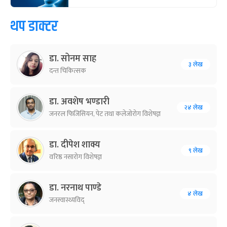
थप डाक्टर
डा. सोनम साह
३ लेख
दन्त चिकित्सक
डा. अवशेष भण्डारी
२४ लेख
जनरल फिजिसियन, पेट तथा कलेजोरोग विशेषज्ञ
डा. दीपेश शाक्य
९ लेख
वरिष्ठ नसारोग विशेषज्ञ
डा. नरनाथ पाण्डे
४ लेख
जनस्वास्थ्यविद्