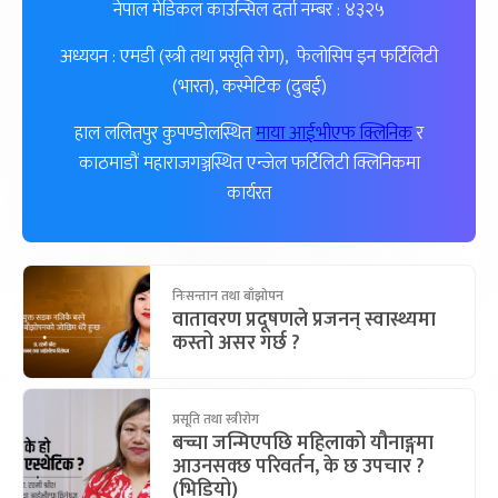
नेपाल मेडिकल काउन्सिल दर्ता नम्बर : ४३२५
अध्ययन : एमडी (स्त्री तथा प्रसूति रोग), फेलोसिप इन फर्टिलिटी
(भारत), कस्मेटिक (दुबई)
हाल ललितपुर कुपण्डोलस्थित
माया आईभीएफ क्लिनिक
र
काठमाडौं महाराजगञ्जस्थित एन्जेल फर्टिलिटी क्लिनिकमा
कार्यरत
निःसन्तान तथा बाँझोपन
वातावरण प्रदूषणले प्रजनन् स्वास्थ्यमा
कस्तो असर गर्छ ?
प्रसूति तथा स्त्रीरोग
बच्चा जन्मिएपछि महिलाको यौनाङ्गमा
आउनसक्छ परिवर्तन, के छ उपचार ?
(भिडियो)