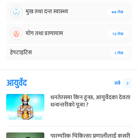
मुख तथा दन्त स्वास्थ्य
७७ लेख
योग तथा प्राणायाम
५३ लेख
हेपटाइटिस
२ लेख
आयुर्वेद
सबै
धनतेरसमा किन हुन्छ, आयुर्वेदका देवता
धन्वन्तरीको पूजा ?
पारम्परिक चिकित्सा प्रणालीलाई कसरी