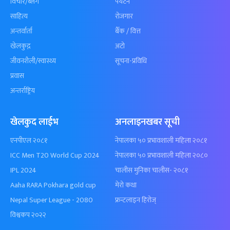
विचार/ब्लग
पर्यटन
साहित्य
रोजगार
अन्तर्वार्ता
बैँक / वित्त
खेलकुद़़
अटो
जीवनशैली/स्वास्थ्य
सूचना-प्रविधि
प्रवास
अन्तर्राष्ट्रिय
खेलकुद लाईभ
अनलाइनखबर सूची
एनपीएल २०८१
नेपालका ५० प्रभावशाली महिला २०८१
ICC Men T20 World Cup 2024
नेपालका ५० प्रभावशाली महिला २०८०
IPL 2024
चालीस मुनिका चालीस- २०८१
Aaha RARA Pokhara gold cup
मेरो कथा
Nepal Super League - 2080
फ्रन्टलाइन हिरोज्
विश्वकप २०२२