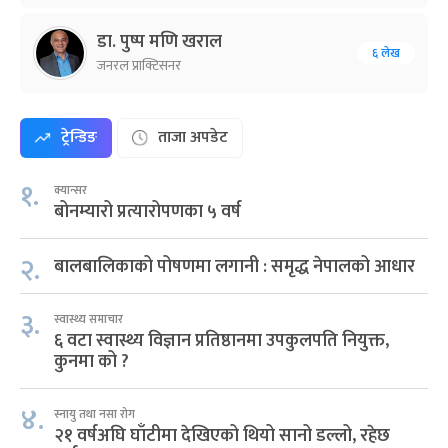
डा. पुष्प मणि खराल
६ लेख
जनरल प्राक्टिसनर
ट्रेन्डिङ
ताजा अपडेट
१.
क्यान्सर
बोनम्यारो प्रत्यारोपणका ५ वर्ष
२.
बालबालिकाको पोषणमा लगानी : समृद्ध नेपालको आधार
३.
स्वास्थ्य समाचार
६ वटा स्वास्थ्य विज्ञान प्रतिष्ठानमा उपकुलपति नियुक्त,
कुनमा को ?
४.
स्नायु तथा नसा रोग
२१ वर्षअघि घाँटीमा देखिएको थियो सानो डल्लो, रहेछ