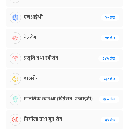
एचआईभी
२० लेख
नेत्ररोग
५१ लेख
प्रसूति तथा स्त्रीरोग
३४५ लेख
बालरोग
१३२ लेख
मानसिक स्वास्थ्य (डिप्रेसन, एन्जाइटी)
२१७ लेख
मिर्गौला तथा मुत्र रोग
६५ लेख