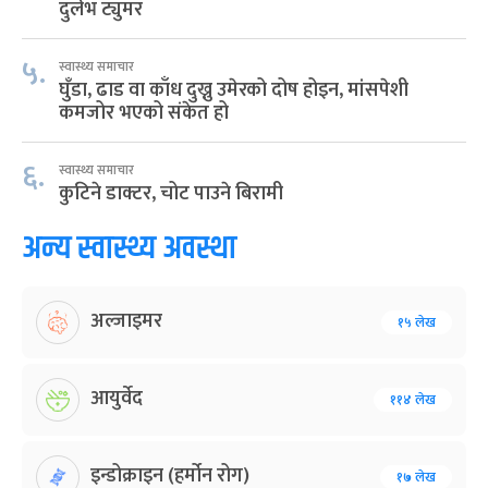
दुर्लभ ट्युमर
५.
स्वास्थ्य समाचार
घुँडा, ढाड वा काँध दुख्नु उमेरको दोष होइन, मांसपेशी
कमजोर भएको संकेत हो
६.
स्वास्थ्य समाचार
कुटिने डाक्टर, चोट पाउने बिरामी
अन्य स्वास्थ्य अवस्था
अल्जाइमर
१५ लेख
आयुर्वेद
११४ लेख
इन्डोक्राइन (हर्मोन रोग)
१७ लेख