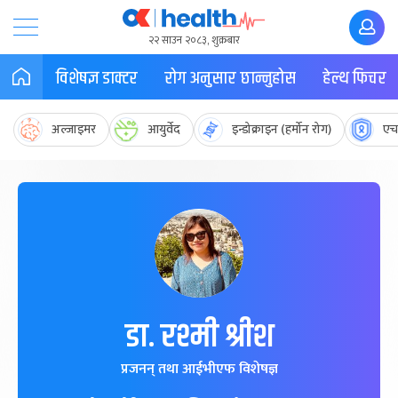
२२ साउन २०८३, शुक्रबार
विशेषज्ञ डाक्टर
रोग अनुसार छान्नुहोस
हेल्थ फिचर
अल्जाइमर
आयुर्वेद
इन्डोक्राइन (हर्मोन रोग)
एच
डा. रश्मी श्रीश
प्रजनन् तथा आईभीएफ विशेषज्ञ