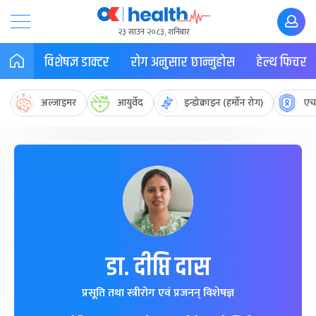
२३ साउन २०८३, शनिबार
विशेषज्ञ डाक्टर
रोग अनुसार छान्नुहोस
हेल्थ फिचर
अल्जाइमर
आयुर्वेद
इन्डोक्राइन (हर्मोन रोग)
एच
डा. दीप्ति दास
प्रसूति तथा स्त्रीरोग एवं प्रजनन् विशेषज्ञ