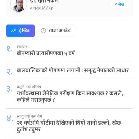
डा. श्वेता नकर्मी
० लेख
बाथरोग विशेषज्ञ
ट्रेन्डिङ
ताजा अपडेट
१.
क्यान्सर
बोनम्यारो प्रत्यारोपणका ५ वर्ष
२.
बालबालिकाको पोषणमा लगानी : समृद्ध नेपालको आधार
३.
प्रसूति तथा स्त्रीरोग
गर्भावस्थामा जेनेटिक परीक्षण किन आवश्यक ? कसले,
कहिले गराउनुपर्छ ?
४.
स्नायु तथा नसा रोग
२१ वर्षअघि घाँटीमा देखिएको थियो सानो डल्लो, रहेछ
दुर्लभ ट्युमर