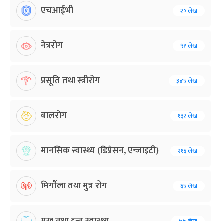
एचआईभी
२० लेख
नेत्ररोग
५१ लेख
प्रसूति तथा स्त्रीरोग
३४५ लेख
बालरोग
१३२ लेख
मानसिक स्वास्थ्य (डिप्रेसन, एन्जाइटी)
२१६ लेख
मिर्गौला तथा मुत्र रोग
६५ लेख
मुख तथा दन्त स्वास्थ्य