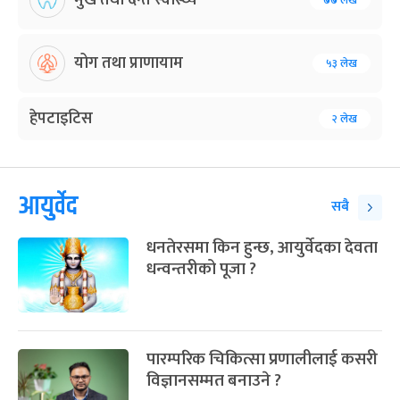
७७ लेख
योग तथा प्राणायाम
५३ लेख
हेपटाइटिस
२ लेख
आयुर्वेद
सबै
धनतेरसमा किन हुन्छ, आयुर्वेदका देवता
धन्वन्तरीको पूजा ?
पारम्परिक चिकित्सा प्रणालीलाई कसरी
विज्ञानसम्मत बनाउने ?