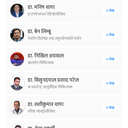
डा. मनिष थापा
५ लेख
इन्टरभेन्सनल रेडियोलोजिस्ट
डा. बेन लिम्बू
३ लेख
नेत्ररोग विशेषज्ञ तथा अकुलोप्लास्टी सर्जन
डा. निखिल अग्रवाल
० लेख
बालरोग चिकित्सक
डा. विसुनदयाल प्रसाद पटेल
१ लेख
कन्सल्टेन्ट आयुर्वेदिक चिकित्सक
डा. शशीकुमार थापा
१ लेख
वरिष्ठ ग्यास्ट्रोलोजिस्ट