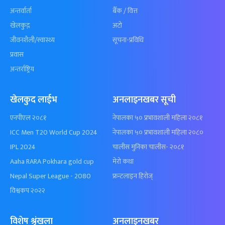
अन्तर्वार्ता
बैँक / वित्त
खेलकुद़़
अटो
जीवनशैली/स्वास्थ्य
सूचना-प्रविधि
प्रवास
अन्तर्राष्ट्रिय
खेलकुद लाईभ
अनलाइनखबर सूची
एनपीएल २०८१
नेपालका ५० प्रभावशाली महिला २०८१
ICC Men T20 World Cup 2024
नेपालका ५० प्रभावशाली महिला २०८०
IPL 2024
चालीस मुनिका चालीस- २०८१
Aaha RARA Pokhara gold cup
मेरो कथा
Nepal Super League - 2080
फ्रन्टलाइन हिरोज्
विश्वकप २०२२
विशेष श्रृंखला
अनलाइनखबर