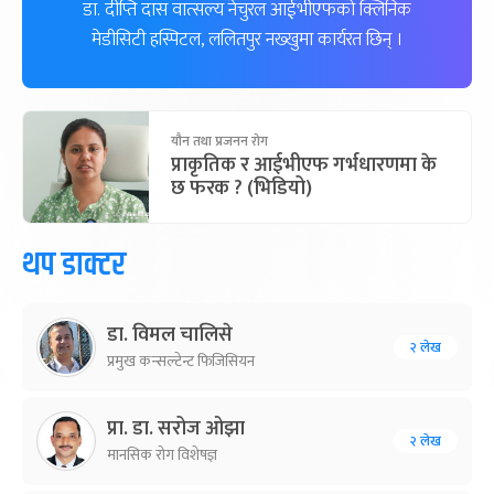
डा. दीप्ति दास वात्सल्य नेचुरल आईभीएफको क्लिनिक
मेडीसिटी हस्पिटल, ललितपुर नख्खुमा कार्यरत छिन् ।
यौन तथा प्रजनन रोग
प्राकृतिक र आईभीएफ गर्भधारणमा के
छ फरक ? (भिडियो)
थप डाक्टर
डा. विमल चालिसे
२ लेख
प्रमुख कन्सल्टेन्ट फिजिसियन
प्रा. डा. सरोज ओझा
२ लेख
मानसिक रोग विशेषज्ञ