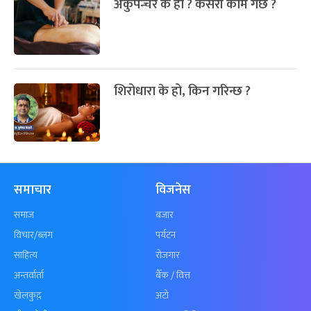
अकुपन्चर के हो ? कसरी काम गर्छ ?
शिरोधारा के हो, किन गरिन्छ ?
समाचार
विजनेस
समाज
बजार
विचार/ब्लग
पर्यटन
साहित्य
रोजगार
अन्तर्वार्ता
बैँक / वित्त
खेलकुद़़
अटो