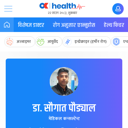
२२ साउन २०८३, शुक्रबार
विशेषज्ञ डाक्टर
रोग अनुसार छान्नुहोस
हेल्थ फिचर
अल्जाइमर
आयुर्वेद
इन्डोक्राइन (हर्मोन रोग)
एच
डा. सौगात पौड्याल
मेडिकल कन्सल्टेन्ट