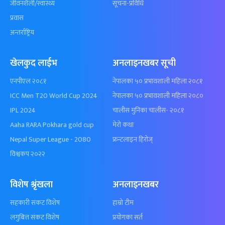
जीवनशैली/स्वास्थ्य
सूचना-प्रविधि
प्रवास
अन्तर्राष्ट्रिय
खेलकुद लाईभ
अनलाइनखबर सूची
एनपीएल २०८१
नेपालका ५० प्रभावशाली महिला २०८१
ICC Men T20 World Cup 2024
नेपालका ५० प्रभावशाली महिला २०८०
IPL 2024
चालीस मुनिका चालीस- २०८१
Aaha RARA Pokhara gold cup
मेरो कथा
Nepal Super League - 2080
फ्रन्टलाइन हिरोज्
विश्वकप २०२२
विशेष श्रृंखला
अनलाइनखबर
सहकारी संकट विशेष
हाम्रो टीम
लगुबित्त संकट विशेष
प्रयोगका सर्त