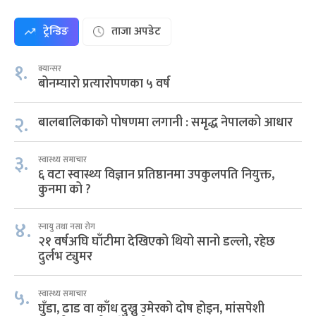
ट्रेन्डिङ
ताजा अपडेट
१.
क्यान्सर
बोनम्यारो प्रत्यारोपणका ५ वर्ष
२.
बालबालिकाको पोषणमा लगानी : समृद्ध नेपालको आधार
३.
स्वास्थ्य समाचार
६ वटा स्वास्थ्य विज्ञान प्रतिष्ठानमा उपकुलपति नियुक्त,
कुनमा को ?
४.
स्नायु तथा नसा रोग
२१ वर्षअघि घाँटीमा देखिएको थियो सानो डल्लो, रहेछ
दुर्लभ ट्युमर
५.
स्वास्थ्य समाचार
घुँडा, ढाड वा काँध दुख्नु उमेरको दोष होइन, मांसपेशी