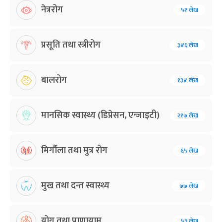
नेत्ररोग
५१ लेख
प्रसूति तथा स्त्रीरोग
३४६ लेख
बालरोग
१३४ लेख
मानसिक स्वास्थ्य (डिप्रेसन, एन्जाइटी)
२१७ लेख
मिर्गौला तथा मुत्र रोग
६५ लेख
मुख तथा दन्त स्वास्थ्य
७७ लेख
योग तथा प्राणायाम
५३ लेख