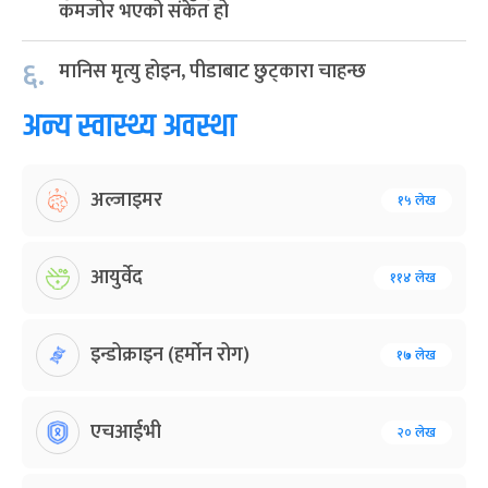
कमजोर भएको संकेत हो
६.
मानिस मृत्यु होइन, पीडाबाट छुट्कारा चाहन्छ
अन्य स्वास्थ्य अवस्था
अल्जाइमर
१५ लेख
आयुर्वेद
११४ लेख
इन्डोक्राइन (हर्मोन रोग)
१७ लेख
एचआईभी
२० लेख