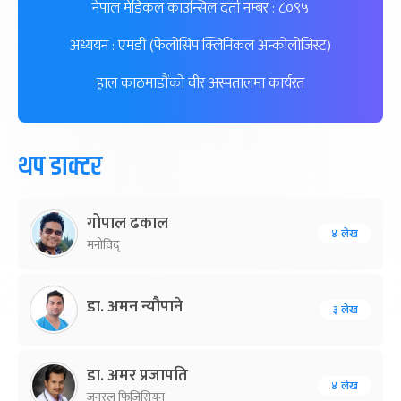
नेपाल मेडिकल काउन्सिल दर्ता नम्बर : ८०९५
अध्ययन : एमडी (फेलोसिप क्लिनिकल अन्कोलोजिस्ट)
हाल काठमाडौंको वीर अस्पतालमा कार्यरत
थप डाक्टर
गोपाल ढकाल
४ लेख
मनोविद्
डा. अमन न्यौपाने
३ लेख
डा. अमर प्रजापति
४ लेख
जनरल फिजिसियन