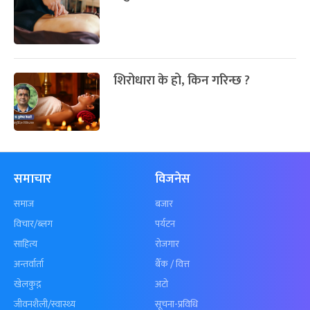
शिरोधारा के हो, किन गरिन्छ ?
समाचार
विजनेस
समाज
बजार
विचार/ब्लग
पर्यटन
साहित्य
रोजगार
अन्तर्वार्ता
बैँक / वित्त
खेलकुद़़
अटो
जीवनशैली/स्वास्थ्य
सूचना-प्रविधि