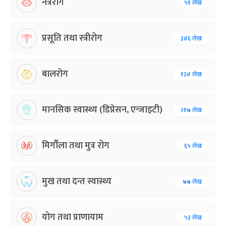
नेत्ररोग
५१ लेख
प्रसूति तथा स्त्रीरोग
३४६ लेख
बालरोग
१३४ लेख
मानसिक स्वास्थ्य (डिप्रेसन, एन्जाइटी)
२१७ लेख
मिर्गौला तथा मुत्र रोग
६५ लेख
मुख तथा दन्त स्वास्थ्य
७७ लेख
योग तथा प्राणायाम
५३ लेख