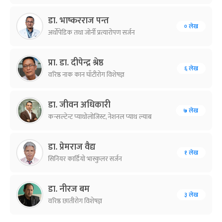
डा. भाष्करराज पन्त
० लेख
अर्थोपेडिक तथा जोर्नी प्रत्यारोपण सर्जन
प्रा. डा. दीपेन्द्र श्रेष्ठ
६ लेख
वरिष्ठ नाक कान घाँटीरोग विशेषज्ञ
डा. जीवन अधिकारी
७ लेख
कन्सल्टेन्ट प्याथोलोजिस्ट, नेशनल प्याथ ल्याब
डा. प्रेमराज वैद्य
१ लेख
सिनियर कार्डियो भास्कुलर सर्जन
डा. नीरज बम
३ लेख
वरिष्ठ छातीरोग विशेषज्ञ