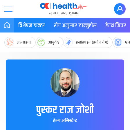
२२ साउन २०८३, शुक्रबार
विशेषज्ञ डाक्टर
रोग अनुसार छान्नुहोस
हेल्थ फिचर
अल्जाइमर
आयुर्वेद
इन्डोक्राइन (हर्मोन रोग)
एच
पुस्कर राज जोशी
हेल्थ असिस्टेन्ट