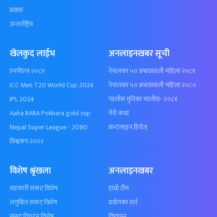
प्रवास
अन्तर्राष्ट्रिय
खेलकुद लाईभ
अनलाइनखबर सूची
एनपीएल २०८१
नेपालका ५० प्रभावशाली महिला २०८१
ICC Men T20 World Cup 2024
नेपालका ५० प्रभावशाली महिला २०८०
IPL 2024
चालीस मुनिका चालीस- २०८१
Aaha RARA Pokhara gold cup
मेरो कथा
Nepal Super League - 2080
फ्रन्टलाइन हिरोज्
विश्वकप २०२२
विशेष श्रृंखला
अनलाइनखबर
सहकारी संकट विशेष
हाम्रो टीम
लगुबित्त संकट विशेष
प्रयोगका सर्त
संसद विघटन विशेष
विज्ञापन