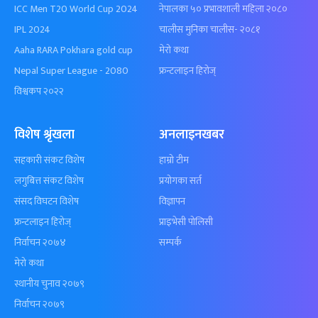
ICC Men T20 World Cup 2024
नेपालका ५० प्रभावशाली महिला २०८०
IPL 2024
चालीस मुनिका चालीस- २०८१
Aaha RARA Pokhara gold cup
मेरो कथा
Nepal Super League - 2080
फ्रन्टलाइन हिरोज्
विश्वकप २०२२
विशेष श्रृंखला
अनलाइनखबर
सहकारी संकट विशेष
हाम्रो टीम
लगुबित्त संकट विशेष
प्रयोगका सर्त
संसद विघटन विशेष
विज्ञापन
फ्रन्टलाइन हिरोज्
प्राइभेसी पोलिसी
निर्वाचन २०७४
सम्पर्क
मेरो कथा
स्थानीय चुनाव २०७९
निर्वाचन २०७९