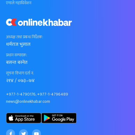
एमाले महाधिवेशन
अध्यक्ष तथा प्रबन्ध निर्देशक:
धर्मराज भुसाल
प्रधान सम्पादक:
बसन्त बस्नेत
सूचना विभाग दर्ता नं.
२१४ / ०७३–७४
+977-1-4790176, +977-1-4796489
news@onlinekhabar.com