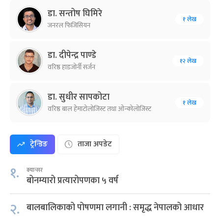
डा. सन्तोष घिमिरे
१ लेख
जनरल फिजिसियन
डा. दीपेन्द्र पाण्डे
१२ लेख
वरिष्ठ हाडजोर्नी सर्जन
डा. सुधीर सापकोटा
१ लेख
वरिष्ठ बाल हेमाटोलोजिस्ट तथा ओन्कोलोजिस्ट
ट्रेन्डिङ
ताजा अपडेट
१.
क्यान्सर
बोनम्यारो प्रत्यारोपणका ५ वर्ष
२.
बालबालिकाको पोषणमा लगानी : समृद्ध नेपालको आधार