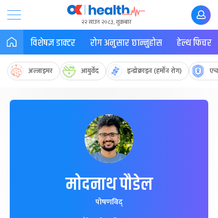
२२ साउन २०८३, शुक्रबार
विशेषज्ञ डाक्टर
रोग अनुसार छान्नुहोस
हेल्थ फिचर
अल्जाइमर
आयुर्वेद
इन्डोक्राइन (हर्मोन रोग)
एच
मोदनाथ पौडेल
पोषणविद्