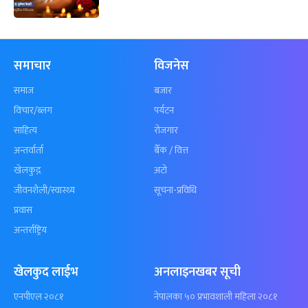
समाचार
विजनेस
समाज
बजार
विचार/ब्लग
पर्यटन
साहित्य
रोजगार
अन्तर्वार्ता
बैँक / वित्त
खेलकुद़़
अटो
जीवनशैली/स्वास्थ्य
सूचना-प्रविधि
प्रवास
अन्तर्राष्ट्रिय
खेलकुद लाईभ
अनलाइनखबर सूची
एनपीएल २०८१
नेपालका ५० प्रभावशाली महिला २०८१