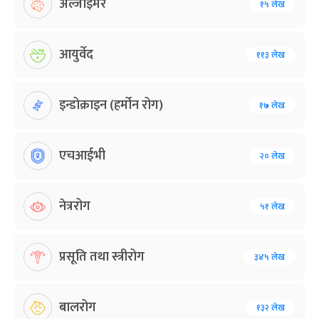
अल्जाइमर
१५ लेख
आयुर्वेद
११३ लेख
इन्डोक्राइन (हर्मोन रोग)
१७ लेख
एचआईभी
२० लेख
नेत्ररोग
५१ लेख
प्रसूति तथा स्त्रीरोग
३४५ लेख
बालरोग
१३२ लेख