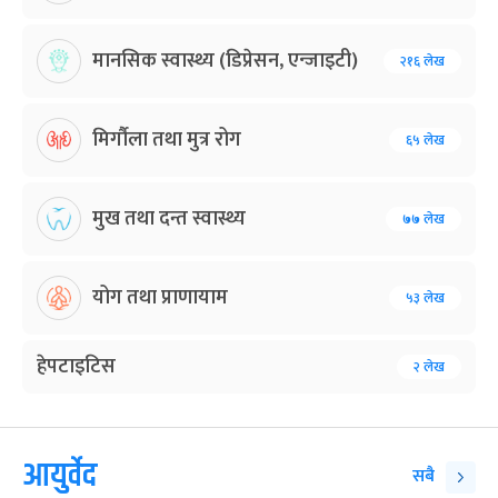
मानसिक स्वास्थ्य (डिप्रेसन, एन्जाइटी)
२१६ लेख
मिर्गौला तथा मुत्र रोग
६५ लेख
मुख तथा दन्त स्वास्थ्य
७७ लेख
योग तथा प्राणायाम
५३ लेख
हेपटाइटिस
२ लेख
आयुर्वेद
सबै