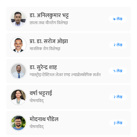
डा. अनिलकुमार भट्ट
७ लेख
छाला तथा यौनरोग विशेषज्ञ
प्रा. डा. सरोज ओझा
२ लेख
मानसिक रोग विशेषज्ञ
डा. सुरेन्द्र शाह
५ लेख
ग्यास्ट्रोइन्टेस्टिनल लेजर एण्ड ल्याप्रोस्कोपिक सर्जन
वर्षा भट्टराई
२ लेख
पोषणविद्
मोदनाथ पौडेल
३ लेख
पोषणविद्