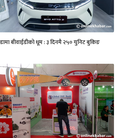
डामा बीवाईडीको धूम : ३ दिनमै २५० युनिट बुकिङ