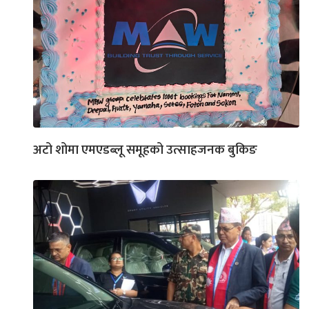
अटो शोमा एमएडब्लू समूहको उत्साहजनक बुकिङ