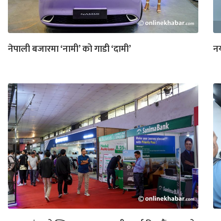
नेपाली बजारमा ‘नामी’ को गाडी ‘दामी’
नय