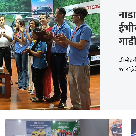
नाडा
ईभीक
गाड
जी मोटर्
११’ र ‘ईट