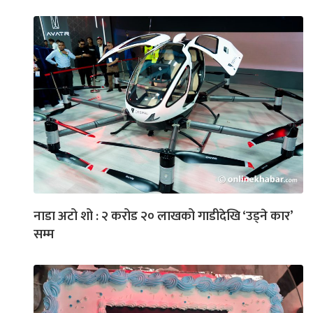
नाडा अटो शो : २ करोड २० लाखको गाडीदेखि ‘उड्ने कार’
सम्म