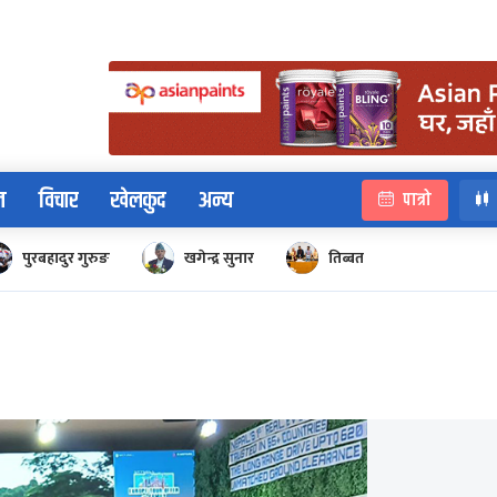
न
विचार
खेलकुद
अन्य
पात्रो
पुरबहादुर गुरुङ
खगेन्द्र सुनार
तिब्बत