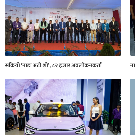
सकियो ‘नाडा अटो शो’, ८२ हजार अवलोकनकर्ता
ना