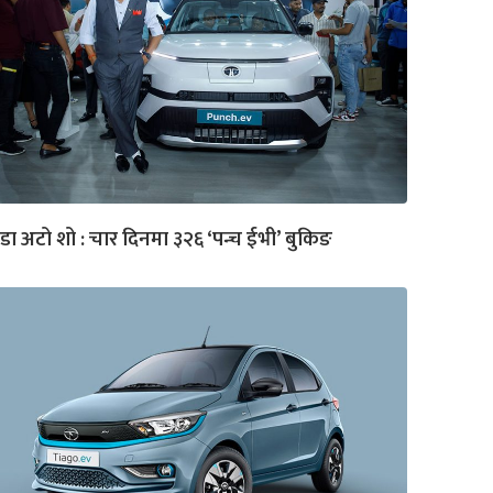
डा अटो शो : चार दिनमा ३२६ ‘पन्च ईभी’ बुकिङ