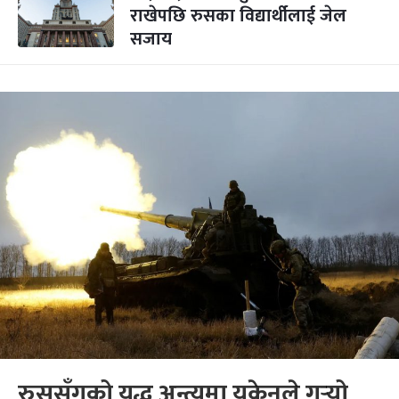
राखेपछि रुसका विद्यार्थीलाई जेल
सजाय
रुससँगको युद्ध अन्त्यमा युक्रेनले गर्‍यो