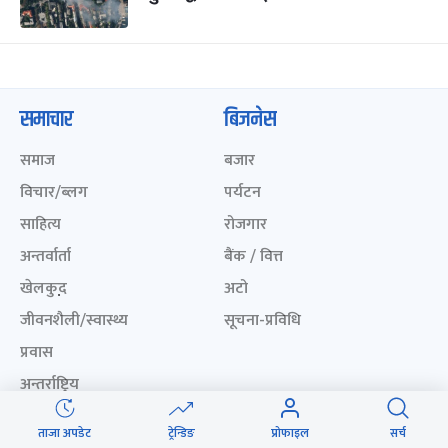
समाचार
बिजनेस
समाज
बजार
विचार/ब्लग
पर्यटन
साहित्य
रोजगार
अन्तर्वार्ता
बैंक / वित्त
खेलकुद़़
अटो
जीवनशैली/स्वास्थ्य
सूचना-प्रविधि
प्रवास
अन्तर्राष्ट्रिय
खेलकुद लाईभ
अनलाइनखबर सूची
ताजा अपडेट
ट्रेन्डिङ
प्रोफाइल
सर्च