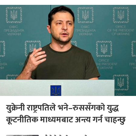
युक्रेनी राष्ट्रपतिले भने–रुससँगको युद्ध
कूटनीतिक माध्यमबाट अन्त्य गर्न चाहन्छु